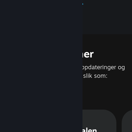
Les mer om Steamworks
Funksjoner
Vi jobber stadig med nye oppdateringer og
funksjoner til Steam, slik som:
Steam-samtalen