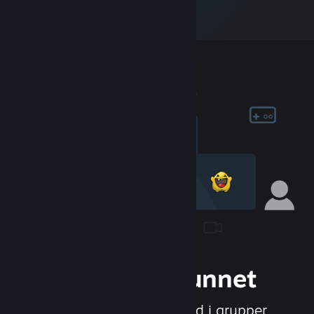
Bli med i samfunnet
Møt nye mennesker, bli med i grupper,