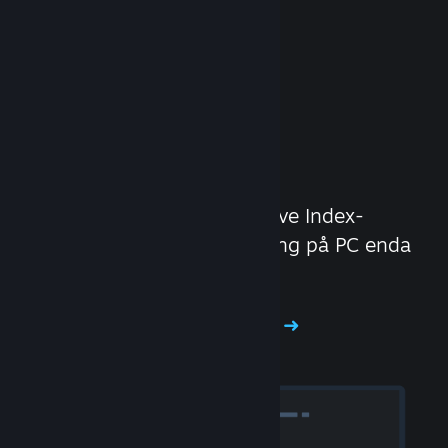
Opplev Steam-
maskinvare
Vi laget Steam Deck og Valve Index-
hodesettet for å gjøre spilling på PC enda
bedre.
Opplev Steam-maskinvare