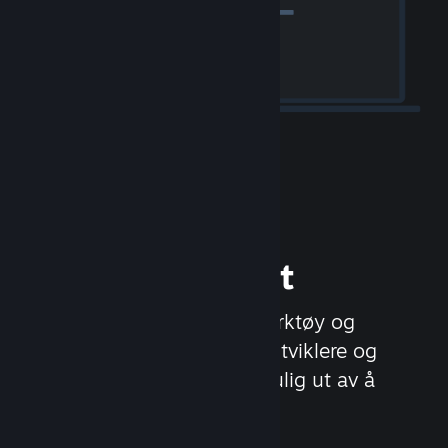
Gi ut spillet ditt
Steamworks er en rekke verktøy og
tjenester, som hjelper spillutviklere og
‑utgivere med å få mest mulig ut av å
distribuere spill på Steam.