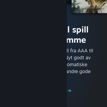
Få tilgang til spill
med det samme
Med nesten 30 000 spill fra AAA til
indie og alt i mellom. Nyt godt av
eksklusive tilbud, automatiske
spilloppdateringer og andre gode
fordeler.
Bla i butikken