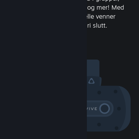
opprett klaner, snakk i spill og mer! Med
over 100 millioner potensielle venner
(eller fiender) tar moroa aldri slutt.
Besøk samfunnet