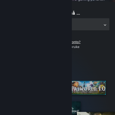
Begynn å spille nå …
Skaff deg appen på PC
Har du ikke en Steam-konto?
Det er gratis og lett å bruke