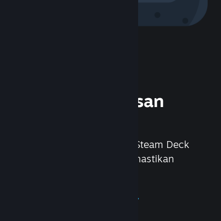
Alami Perkakasan
Steam
Kami mencipta set kepala Steam Deck
dan Valve Index untuk memastikan
permainan di PC lebih baik.
Alami Perkakasan Steam