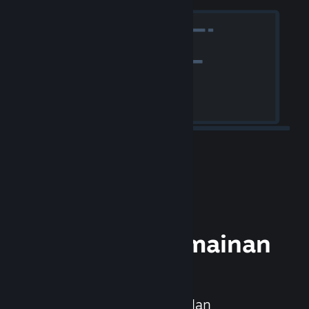
Keluarkan Permainan
Anda
Steamworks ialah set alat dan