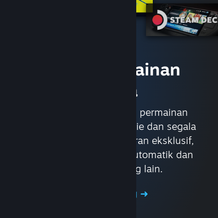
Akses Permainan
Segera
Dengan hampir 30,000 permainan
daripada AAA hingga Indie dan segala
genre lain. Nikmati tawaran eksklusif,
kemas kini permainan automatik dan
faedah hebat yang lain.
Layari Gedung