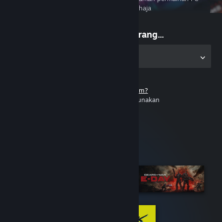
anda di mana-mana sahaja
Mula bermain sekarang...
Dapatkan aplikasi untuk PC
Tidak ada akaun Steam?
Percuma dan mudah digunakan