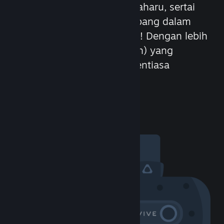
Bertemu dengan pemain baharu, sertai
kumpulan, cipta klan, sembang dalam
permainan dan banyak lagi! Dengan lebih
100 juta rakan (atau musuh) yang
berpotensi, keseronokan sentiasa
berterusan.
Lawati Komuniti