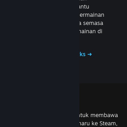
perkhidmatan yang membantu
pembangun dan penerbit permainan
memanfaatkan sepenuhnya semasa
membuat pengedaran permainan di
Steam.
Ketahui tentang Steamworks
Ciri
Kami sentiasa berusaha untuk membawa
kemas kini dan ciri-ciri baharu ke Steam,