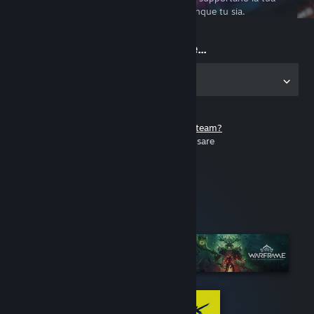
esperienza di gioco su PC ovunque tu sia.
Inizia a giocare...
Scarica l'applicazione per PC
Non hai un account di Steam?
È gratuito e facile da usare