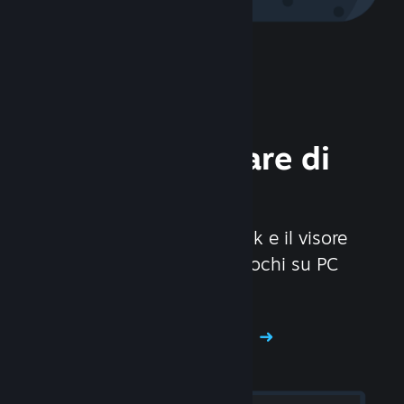
Scopri l'hardware di
Steam
Abbiamo creato Steam Deck e il visore
Valve Index per rendere i giochi su PC
ancora più divertenti.
Scopri l'hardware di Steam