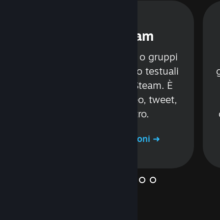
Chat di Steam
Comunica con amici o gruppi
tramite canali vocali o testuali
senza mai lasciare Steam. È
e
possibile inviare video, tweet,
à
GIF e molto altro.
i
Ulteriori informazioni