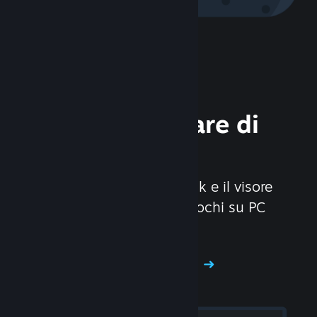
Scopri l'hardware di
Steam
Abbiamo creato Steam Deck e il visore
Valve Index per rendere i giochi su PC
ancora più divertenti.
Scopri l'hardware di Steam