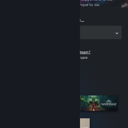
esperienza di gioco su PC ovunque tu sia.
Inizia a giocare...
Scarica l'applicazione per PC
Non hai un account di Steam?
È gratuito e facile da usare