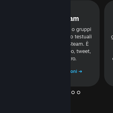
Chat di Steam
Comunica con amici o gruppi
tramite canali vocali o testuali
senza mai lasciare Steam. È
e
possibile inviare video, tweet,
à
GIF e molto altro.
i
Ulteriori informazioni