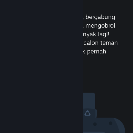
Komunitas
Bertemu orang-orang baru, bergabung
dalam grup, membuat klan, mengobrol
dalam game, dan masih banyak lagi!
Dengan lebih dari 100 juta calon teman
(musuh), keseruannya tidak pernah
berakhir.
Kunjungi Komunitas