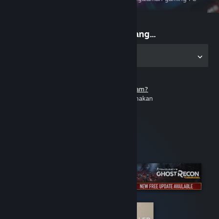
saat berpergian
Mulai main sekarang...
Dapatkan Steam untuk PC
Tidak punya akun Steam?
Gratis dan mudah digunakan