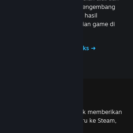
layanan yang membantu pengembang
dan penerbit mendapatkan hasil
maksimal dari pendistribusian game di
Steam.
Pelajari tentang Steamworks
Fitur
Kami terus berusaha untuk memberikan
pembaruan dan fitur baru ke Steam,
seperti: