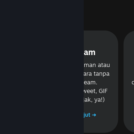
Obrolan Steam
Mengobrol dengan teman atau
grup via teks atau suara tanpa
meninggalkan Steam.
a
Mendukung video, tweet, GIF
n,
(gunakan secara bijak, ya!)
Pelajari Lebih Lanjut