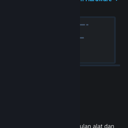
Rilis game-mu
Steamwork adalah sekumpulan alat dan