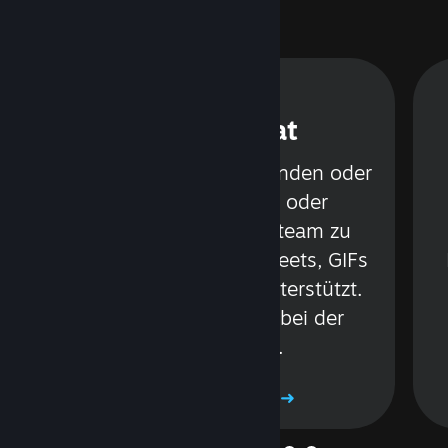
ung
Steam Chat
in
Sprechen Sie mit Freunden oder
Gruppen per Text oder
Sprachchat, ohne Steam zu
r
verlassen. Videos, Tweets, GIFs
und mehr werden unterstützt.
Seien Sie achtsam bei der
Anwendung.
Mehr erfahren