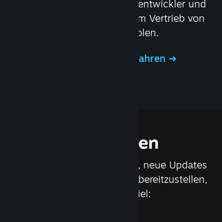
Steamworks können Spieleentwickler und
Publisher das Beste aus dem Vertrieb von
Spielen auf Steam herausholen.
Mehr über Steamworks erfahren
Funktionen
Wir arbeiten ständig daran, neue Updates
und Funktionen für Steam bereitzustellen,
wie zum Beispiel: