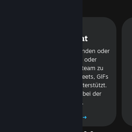
ung
Steam Chat
in
Sprechen Sie mit Freunden oder
Gruppen per Text oder
Sprachchat, ohne Steam zu
r
verlassen. Videos, Tweets, GIFs
und mehr werden unterstützt.
Seien Sie achtsam bei der
Anwendung.
Mehr erfahren