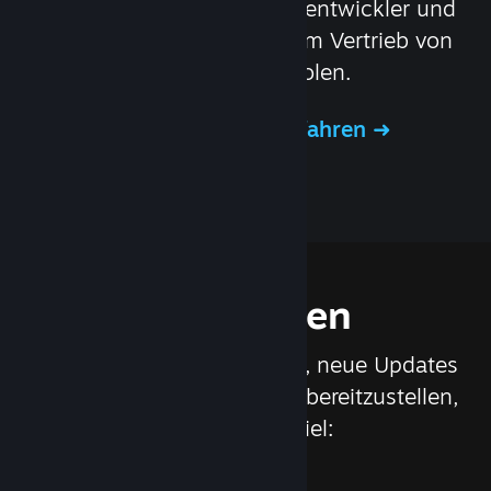
Steamworks können Spieleentwickler und
Publisher das Beste aus dem Vertrieb von
Spielen auf Steam herausholen.
Mehr über Steamworks erfahren
Funktionen
Wir arbeiten ständig daran, neue Updates
und Funktionen für Steam bereitzustellen,
wie zum Beispiel: