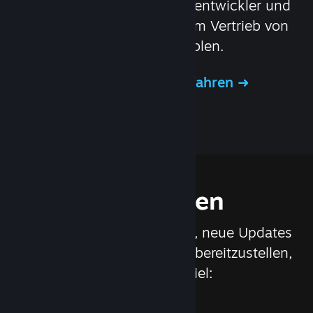
Steamworks können Spieleentwickler und
Publisher das Beste aus dem Vertrieb von
Spielen auf Steam herausholen.
Mehr über Steamworks erfahren
Funktionen
Wir arbeiten ständig daran, neue Updates
und Funktionen für Steam bereitzustellen,
wie zum Beispiel: