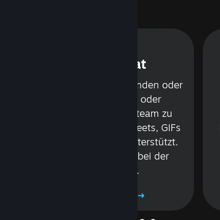
ung
Steam Chat
in
Sprechen Sie mit Freunden oder
Gruppen per Text oder
Sprachchat, ohne Steam zu
r
verlassen. Videos, Tweets, GIFs
und mehr werden unterstützt.
Seien Sie achtsam bei der
Anwendung.
Mehr erfahren