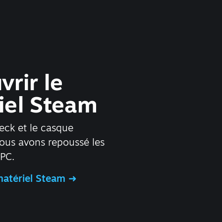
rir le
iel Steam
ck et le casque
nous avons repoussé les
 PC.
matériel Steam