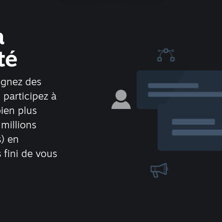
a
té
oignez des
 participez à
bien plus
millions
s) en
 fini de vous