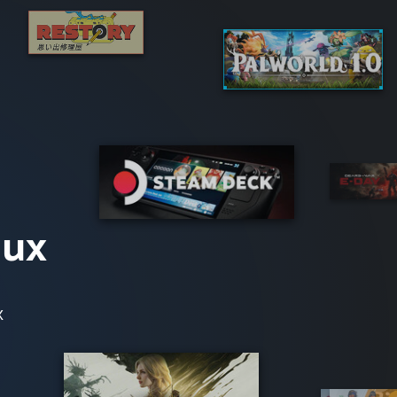
eux
x