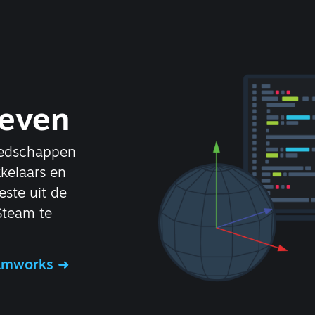
geven
eedschappen
kelaars en
este uit de
 Steam te
eamworks