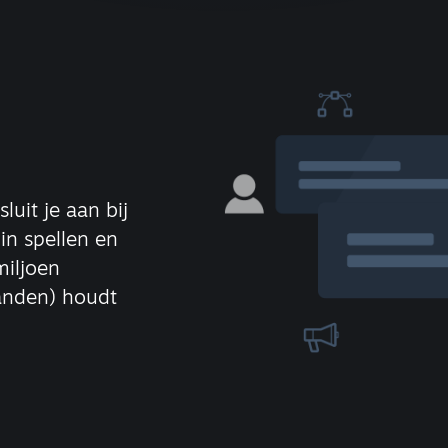
uit je aan bij
in spellen en
iljoen
janden) houdt