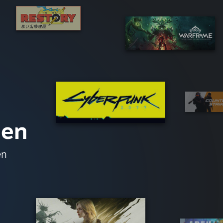
len
en