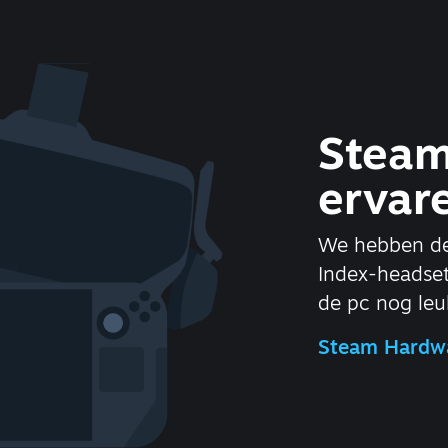
Steam
ervar
We hebben de
Index-headse
de pc nog leu
Steam Hardw