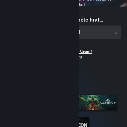
spojení, ať už jste kdekoli
Na nic nečekejte a začněte hrát...
Stáhněte si desktopovou aplikaci
Ještě nemáte účet služby Steam?
Registrace nic nestojí