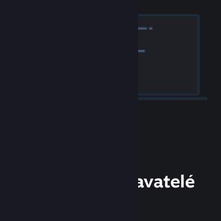
Vývojáři a vydavatelé
vítáni