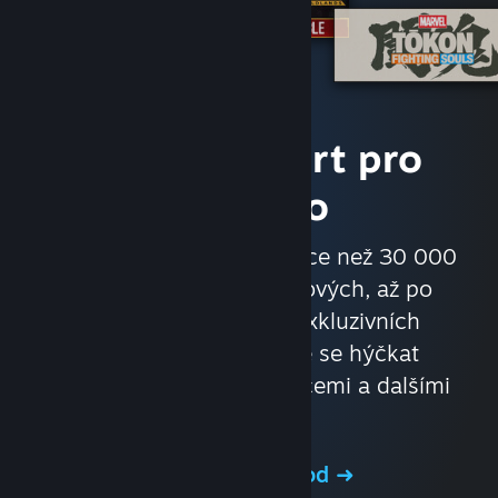
Hry a komfort pro
každého
Nakupujte v obchodě s více než 30 000
hrami, od velkorozpočtových, až po
nezávislé. Využívejte exkluzivních
nabídek a slev. Nechte se hýčkat
automatickými aktualizacemi a dalšími
výhodami.
Navštivte obchod