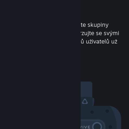
komunita
Poznávejte nové lidi. Hledejte skupiny
s podobnými zájmy. Konverzujte se svými
přáteli. Více než 100 milionů uživatelů už
se Vás nemůže dočkat!
Pozdravte ostatní