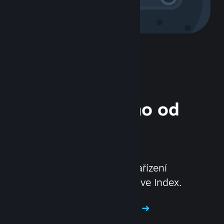
Hardware přímo od
nás
Povyšte svůj herní zážitek
na novou úroveň pomocí zařízení
Steam Deck a headsetu Valve Index.
Vyzkoušejte náš hardware