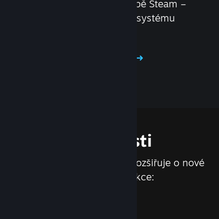
Distribuujte své hry ve službě Steam –
se sadou nástrojů a funkcí systému
Steamworks je to hračka!
Staňte se našimi partnery
Vlastnosti
Služba Steam se neustále rozšiřuje o nové
vlastnosti a funkce: