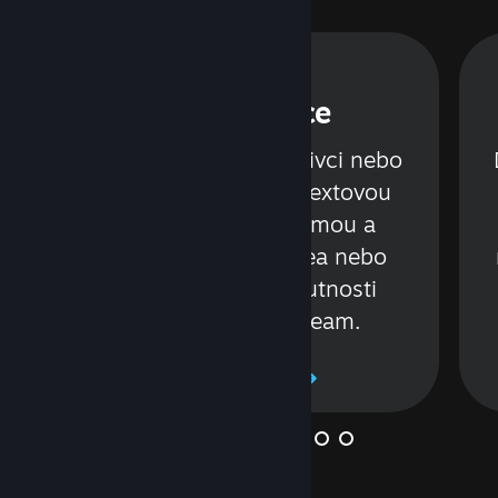
Konverzace
á
Povídejte si s jednotlivci nebo
celými skupinami, textovou
nebo hlasovou formou a
.
sdílejte při tom videa nebo
odkazy. Vše bez nutnosti
opustit službu Steam.
Zjistěte více