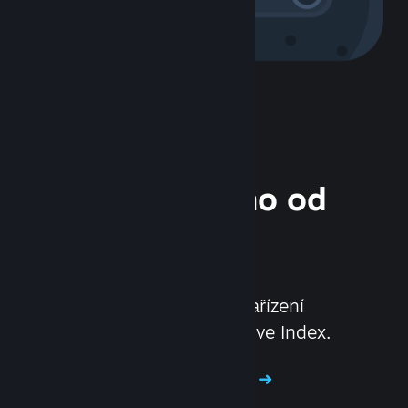
Hardware přímo od
nás
Povyšte svůj herní zážitek
na novou úroveň pomocí zařízení
Steam Deck a headsetu Valve Index.
Vyzkoušejte náš hardware