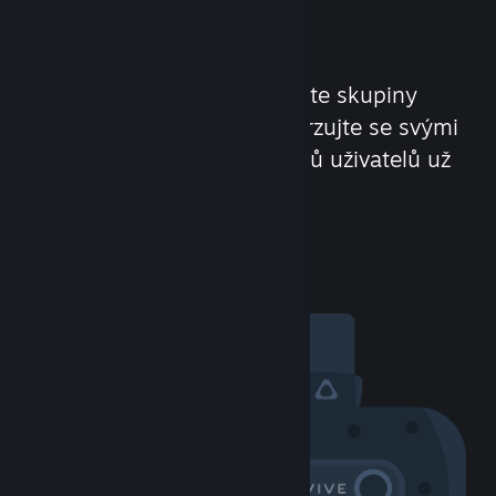
komunita
Poznávejte nové lidi. Hledejte skupiny
s podobnými zájmy. Konverzujte se svými
přáteli. Více než 100 milionů uživatelů už
se Vás nemůže dočkat!
Pozdravte ostatní