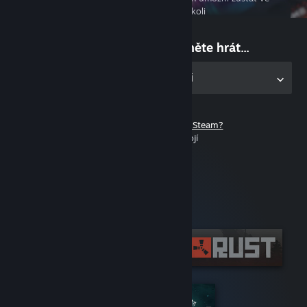
spojení, ať už jste kdekoli
Na nic nečekejte a začněte hrát...
Stáhněte si desktopovou aplikaci
Ještě nemáte účet služby Steam?
Registrace nic nestojí