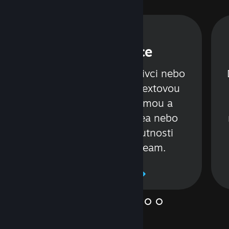
Konverzace
á
Povídejte si s jednotlivci nebo
celými skupinami, textovou
nebo hlasovou formou a
.
sdílejte při tom videa nebo
odkazy. Vše bez nutnosti
opustit službu Steam.
Zjistěte více