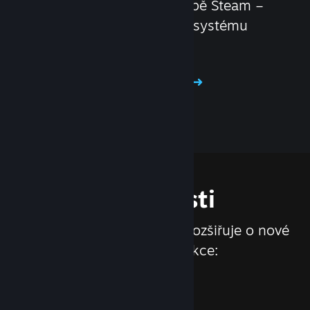
Distribuujte své hry ve službě Steam –
se sadou nástrojů a funkcí systému
Steamworks je to hračka!
Staňte se našimi partnery
Vlastnosti
Služba Steam se neustále rozšiřuje o nové
vlastnosti a funkce: