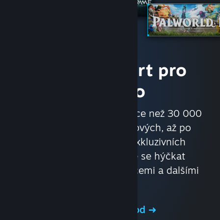
Hry a komfort pro
každého
Nakupujte v obchodě s více než 30 000
hrami, od velkorozpočtových, až po
nezávislé. Využívejte exkluzivních
nabídek a slev. Nechte se hýčkat
automatickými aktualizacemi a dalšími
výhodami.
Navštivte obchod