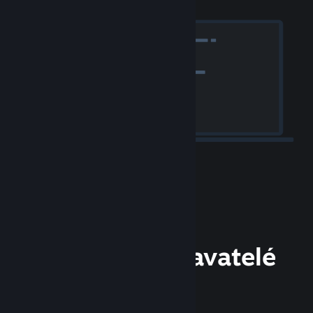
Vývojáři a vydavatelé
vítáni