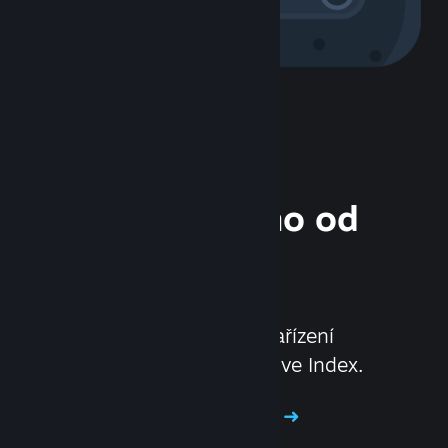
Hardware přímo od
nás
Povyšte svůj herní zážitek
na novou úroveň pomocí zařízení
Steam Deck a headsetu Valve Index.
Vyzkoušejte náš hardware