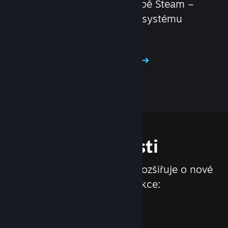
Distribuujte své hry ve službě Steam –
se sadou nástrojů a funkcí systému
Steamworks je to hračka!
Staňte se našimi partnery
Vlastnosti
Služba Steam se neustále rozšiřuje o nové
vlastnosti a funkce: