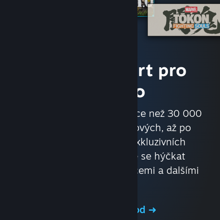
Hry a komfort pro
každého
Nakupujte v obchodě s více než 30 000
hrami, od velkorozpočtových, až po
nezávislé. Využívejte exkluzivních
nabídek a slev. Nechte se hýčkat
automatickými aktualizacemi a dalšími
výhodami.
Navštivte obchod