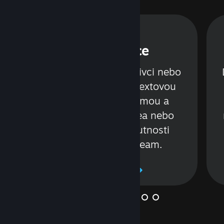
Konverzace
á
Povídejte si s jednotlivci nebo
celými skupinami, textovou
nebo hlasovou formou a
.
sdílejte při tom videa nebo
odkazy. Vše bez nutnosti
opustit službu Steam.
Zjistěte více