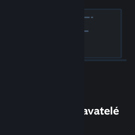
Vývojáři a vydavatelé
vítáni