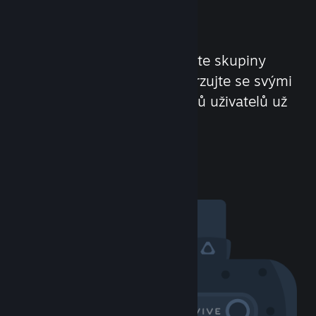
komunita
Poznávejte nové lidi. Hledejte skupiny
s podobnými zájmy. Konverzujte se svými
přáteli. Více než 100 milionů uživatelů už
se Vás nemůže dočkat!
Pozdravte ostatní