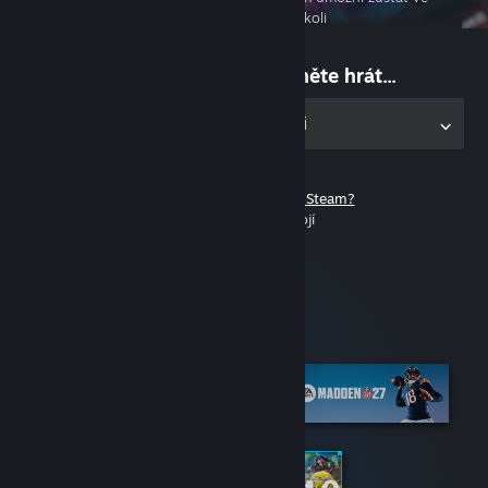
spojení, ať už jste kdekoli
Na nic nečekejte a začněte hrát...
Stáhněte si desktopovou aplikaci
Ještě nemáte účet služby Steam?
Registrace nic nestojí