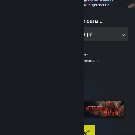
компютърно игрално преживяване в движение.
Почнете да играете сега…
Вземете приложението за компютри
Нямате Steam акаунт?
Безплатно и лесно за използване