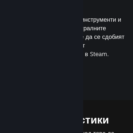
Ви
Steamworks е наборът от инструменти и
услуги, които помагат на игралните
разработчици и издателите да се сдобият
с най-добрите резултати от
разпространението на игри в Steam.
Научете за Steamworks
Характеристики