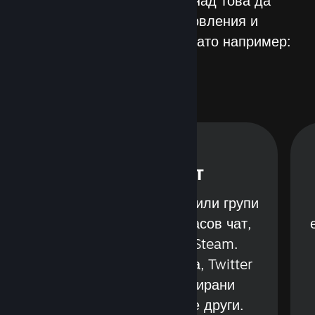
Непрестанно работим над това да
поднасяме нови обновления и
характеристики в Steam, като например:
Steam чат
Говорете с приятели или групи
чрез текстов или гласов чат,
без да напускате Steam.
т
Поддържат се видеа, Twitter
публикации, анимирани
изображения и още други.
o