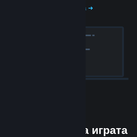
Изпитайте Steam хардуера
Издаването на играта