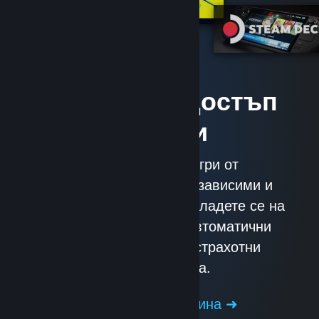
Незабавен достъп
до игри
С близо 30 000 игри от
високобюджетни до независими и
всичко помежду тях. Насладете се на
ексклузивни сделки, автоматични
обновления и други страхотни
преимущества.
Преглед на магазина