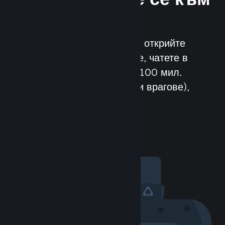
Общността
Запознайте се с нови хора, открийте
групи, формирайте кланове, чатете в
игрите и още други! С над 100 мил.
потенциални приятели (или врагове),
забавата е безспирна.
Посетете общността