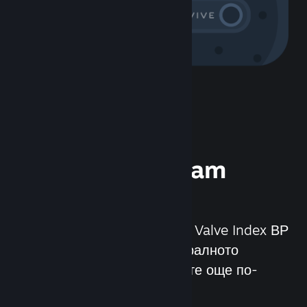
Изпитайте Steam
хардуера
Създадохме Steam Deck и Valve Index ВР
шлема, за да направим игралното
преживяване на компютрите още по-
добро.