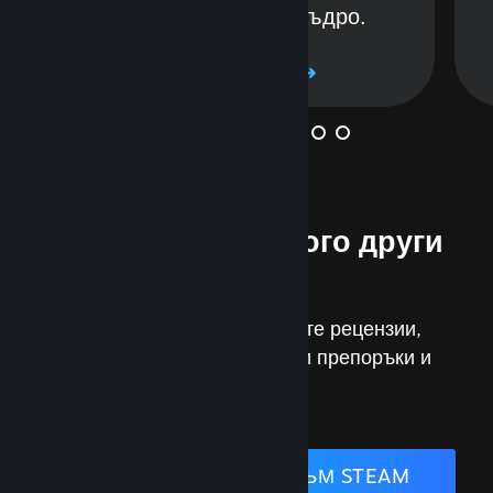
Използвайте ги мъдро.
Научете още
И още толкова много други
неща…
Достигайте постижения, четете рецензии,
проучвайте персонализирани препоръки и
още други.
ПРИСЪЕДИНЯВАНЕ КЪМ STEAM