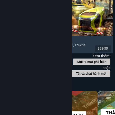
Farming Simulator 25
Mô phỏng
, Mô phỏng nông trại
, Chơi nhiều người
, Thực tế
$29.99
Đã phát hành: 12 Thg11, 2024
Xem thêm:
Mới ra mắt phổ biến
hoặc
Tất cả phát hành mới
Duyệt theo danh mục
THÀ