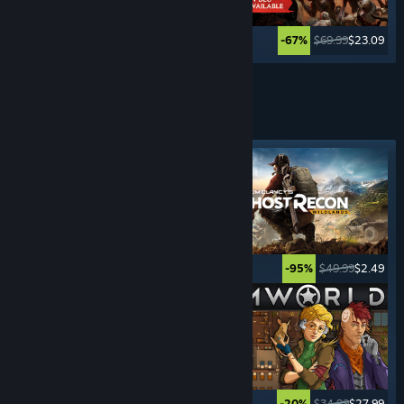
$49.99
$2.49
$69.99
$23.09
-95%
-67%
Xem thêm
TRÒ CHƠI
SINH TỒN
Nhãn tiêu biểu
$39.99
$19.99
$49.99
$2.49
-50%
-95%
$39.99
$9.99
$34.99
$27.99
-75%
-20%