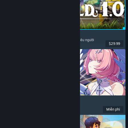
Palworld
Thế giới mở
, Sinh tồn
, Sưu tầm sinh vật
, Chơi nhiều người
$29.99
Đã phát hành: 9 Thg07, 2026
Zenless Zone Zero
Anime
, Chơi miễn phí
, Hành động
, Hài hước
Miễn phí
Đã phát hành: 16 Thg06, 2026