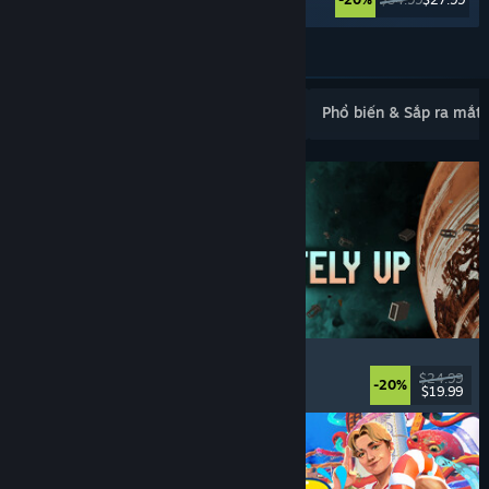
Xem thêm
Mới ra mắt phổ biến
Bán chạy nhất
Phổ biến & Sắp ra mắt
Approximately Up
Phiêu lưu
, Mô phỏng vũ trụ
, Sandbox
, Mô phỏng
$24.99
-20%
$19.99
Đã phát hành: 6 Thg08, 2026