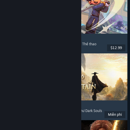
Super Battle Golf
Chơi nhiều người
, Phối hợp trên mạng
, Phối hợp
, Thể thao
$12.99
Đã phát hành: 19 Thg02, 2026
Where Winds Meet
Thế giới mở
, Chơi miễn phí
, Chơi nhiều người
, Như Dark Souls
Miễn phí
Đã phát hành: 14 Thg11, 2025