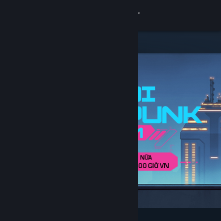
Đăng nhập
Cửa hàng
Cộng đồng
Thông tin
Hỗ trợ
Thay đổi ngôn ngữ
Cài ứng dụng Steam di động
Xem web cho desktop
Tiêu biểu & nên xem