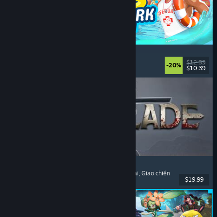
Waterpark Simulator
Mô phỏng
, Quản lý
, Chơi đơn
, Phối hợp
$12.99
-20%
$10.39
Đã phát hành: 31 Thg07, 2026
Dinoblade
Khủng long
, Như Dark Souls
, Hành động nhập vai
, Giao chiến
$19.99
Đã phát hành: 23 Thg07, 2026