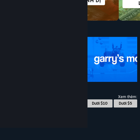
ĐỐI KHÁNG
KINH DỊ
Dưới $10
$4.99
Xem thêm:
© Valve Corporation. Bảo lưu mọi quyền. Tất cả các
Dưới $10
Dưới $5
thương hiệu là tài sản của chủ sở hữu tương ứng tại
Hoa Kỳ và các quốc gia khác.
Chính sách bảo mật
|
Pháp lý
|
Hỗ trợ tiếp cận
|
Thỏa thuận người đăng
ký Steam
|
Hoàn tiền
|
Về cookie