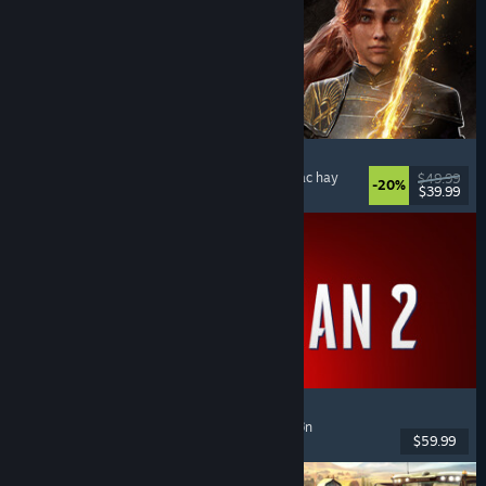
Clair Obscur: Expedition 33
Chiến đấu theo lượt
, Giàu cốt truyện
, Kỳ ảo
, Nhạc hay
$49.99
-20%
$39.99
Đã phát hành: 24 Thg04, 2025
Marvel's Spider-Man 2
Hành động
, Thế giới mở
, Siêu anh hùng
, Chơi đơn
$59.99
Đã phát hành: 30 Thg01, 2025