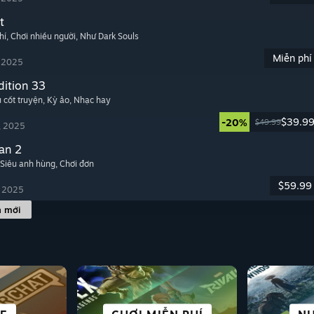
t
hí
, Chơi nhiều người
, Như Dark Souls
Miễn phí
, 2025
dition 33
u cốt truyện
, Kỳ ảo
, Nhạc hay
$39.9
-20%
$49.99
, 2025
an 2
 Siêu anh hùng
, Chơi đơn
$59.99
, 2025
h mới
KHOA HỌC VIỄN