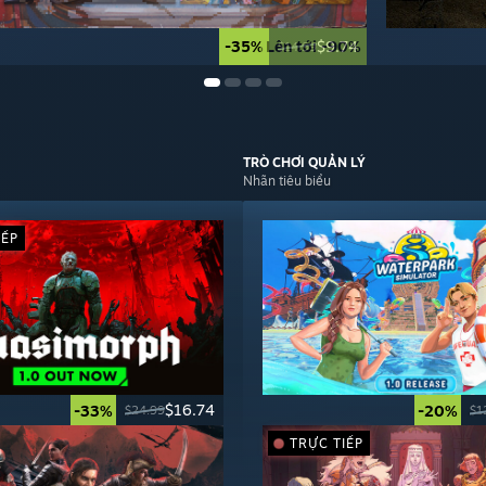
-35%
Lên tới -90%
$9.74
$14.99
TRÒ CHƠI
QUẢN LÝ
Nhãn tiêu biểu
IẾP
$16.74
-33%
-20%
$24.99
$1
TRỰC TIẾP