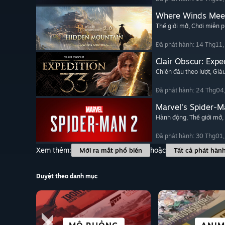
Where Winds Mee
Thế giới mở
, Chơi miễn p
Đã phát hành: 14 Thg11
Clair Obscur: Expe
Chiến đấu theo lượt
, Già
Đã phát hành: 24 Thg04
Marvel's Spider-M
Hành động
, Thế giới mở
,
Đã phát hành: 30 Thg01
Xem thêm:
hoặc
Mới ra mắt phổ biến
Tất cả phát hàn
Duyệt theo danh mục
THÀNH PHỐ & LẬP