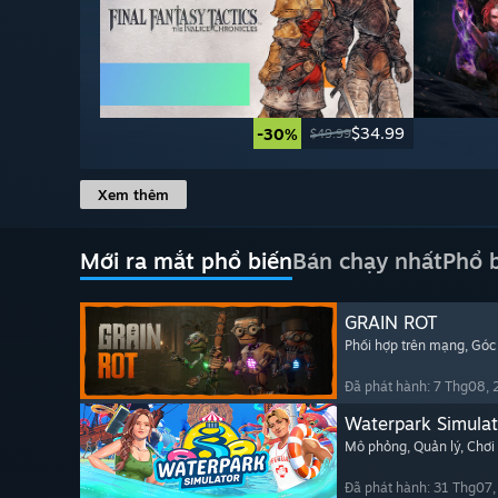
$34.99
-30%
$49.99
Xem thêm
Mới ra mắt phổ biến
Bán chạy nhất
Phổ 
GRAIN ROT
Phối hợp trên mạng
, Góc
Đã phát hành: 7 Thg08,
Waterpark Simulat
Mô phỏng
, Quản lý
, Chơi
Đã phát hành: 31 Thg07