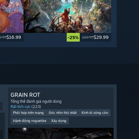
$16.99
$29.99
-25%
9.99
$39.99
GRAIN ROT
Tổng thể đánh giá người dùng
9
Rất tích cực
(223)
Phối hợp trên mạng
Góc nhìn thứ nhất
Kinh dị sống còn
Hành động roguelike
Xây dựng
9