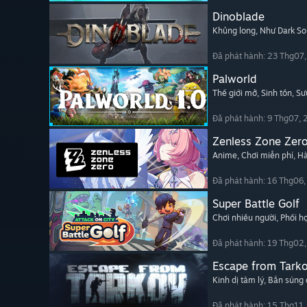
Dinoblade
Khủng long
, Như Dark So
Đã phát hành: 23 Thg07
Palworld
Thế giới mở
, Sinh tồn
, Sư
Đã phát hành: 9 Thg07,
Zenless Zone Zer
Anime
, Chơi miễn phí
, H
Đã phát hành: 16 Thg06
Super Battle Golf
Chơi nhiều người
, Phối 
Đã phát hành: 19 Thg02
Escape from Tark
Kinh dị tâm lý
, Bắn súng 
Đã phát hành: 15 Thg11