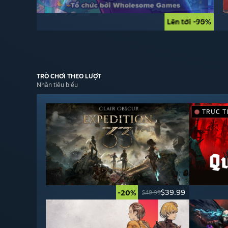
Lên tới -90%
Lên tới -75%
TRÒ CHƠI
THEO LƯỢT
Nhãn tiêu biểu
TRỰC T
$39.99
-20%
$49.99