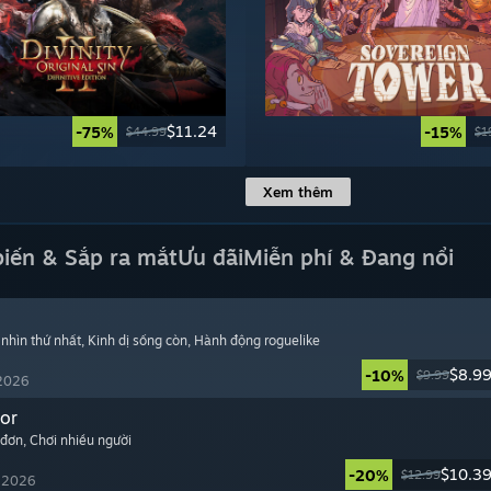
$11.24
-75%
-15%
$44.99
$1
Xem thêm
biến & Sắp ra mắt
Ưu đãi
Miễn phí & Đang nổi
 nhìn thứ nhất
, Kinh dị sống còn
, Hành động roguelike
$8.9
-10%
$9.99
 2026
or
 đơn
, Chơi nhiều người
$10.3
-20%
$12.99
, 2026