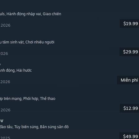
uls
, Hành động nhập vai
, Giao chiến
$19.99
, 2026
u tầm sinh vật
, Chơi nhiều người
$29.99
 2026
o
ành động
, Hài hước
Miễn phí
, 2026
hợp trên mạng
, Phối hợp
, Thể thao
$12.99
, 2026
ov
đào tẩu
, Tùy biến súng
, Bắn súng săn đồ
$49.99
, 2025