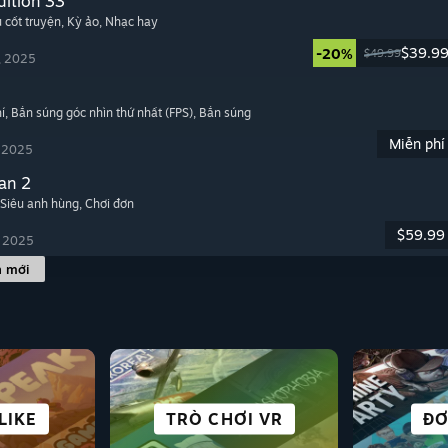
dition 33
u cốt truyện
, Kỳ ảo
, Nhạc hay
$39.9
-20%
$49.99
, 2025
í
, Bắn súng góc nhìn thứ nhất (FPS)
, Bắn súng
Miễn phí
, 2025
an 2
 Siêu anh hùng
, Chơi đơn
$59.99
, 2025
h mới
 VIỄN
THÀNH PHỐ & LẬP
N PHÍ
LIKE
VAI
 &
TRÒ CHƠI VR
PHỐI HỢP
SINH TỒN
CHI
THẾ
ĐỐ
ĐƠ
CƯ
UNK