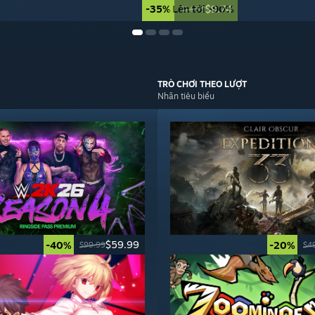
-35%
Lên tới -90%
$9.74
$14.99
TRÒ CHƠI
THEO LƯỢT
Nhãn tiêu biểu
$59.99
-40%
-20%
$99.99
$4