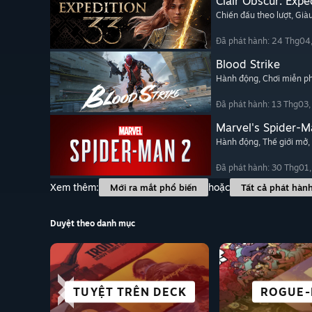
Clair Obscur: Expe
Chiến đấu theo lượt
, Già
Đã phát hành: 24 Thg04
Blood Strike
Hành động
, Chơi miễn ph
Đã phát hành: 13 Thg03
Marvel's Spider-M
Hành động
, Thế giới mở
,
Đã phát hành: 30 Thg01
Xem thêm:
hoặc
Mới ra mắt phổ biến
Tất cả phát hàn
Duyệt theo danh mục
KHOA HỌC
TUYỆT TRÊN DECK
VISUAL NOVEL
PHIÊU LƯU
ANIME
CHƠI MIỄ
ROGUE-
NHẬP 
TƯỞNG
CYBERP