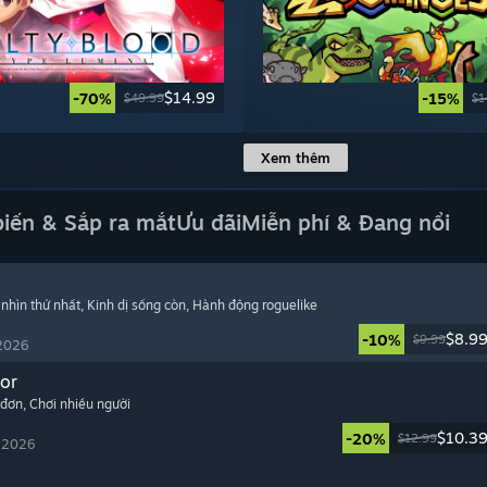
$14.99
-70%
-15%
$49.99
$1
Xem thêm
biến & Sắp ra mắt
Ưu đãi
Miễn phí & Đang nổi
 nhìn thứ nhất
, Kinh dị sống còn
, Hành động roguelike
$8.9
-10%
$9.99
 2026
or
 đơn
, Chơi nhiều người
$10.3
-20%
$12.99
, 2026