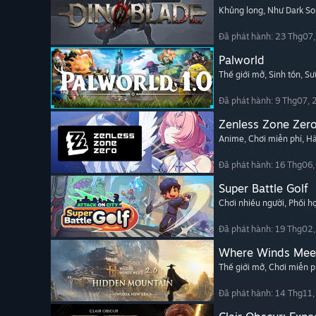
Khủng long
, Như Dark So
Đã phát hành: 23 Thg07
Palworld
Thế giới mở
, Sinh tồn
, Sư
Đã phát hành: 9 Thg07,
Zenless Zone Zer
Anime
, Chơi miễn phí
, H
Đã phát hành: 16 Thg06
Super Battle Golf
Chơi nhiều người
, Phối 
Đã phát hành: 19 Thg02
Where Winds Mee
Thế giới mở
, Chơi miễn p
Đã phát hành: 14 Thg11