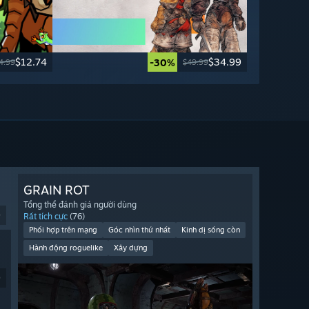
$12.74
$34.99
-30%
4.99
$49.99
GRAIN ROT
Tổng thể đánh giá người dùng
9
Rất tích cực
(76)
Phối hợp trên mạng
Góc nhìn thứ nhất
Kinh dị sống còn
Hành động roguelike
Xây dựng
9