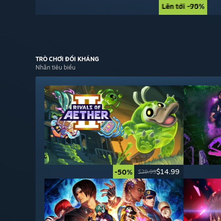
Lên tới -90%
Lên tới -75%
TRÒ CHƠI
ĐỐI KHÁNG
Nhãn tiêu biểu
$14.99
-50%
$29.99