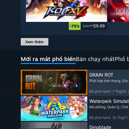
$9.99
-75%
$39.99
Xem thêm
Mới ra mắt phổ biến
Bán chạy nhất
Phổ 
GRAIN ROT
Phối hợp trên mạng
, Góc
Đã phát hành: 7 Thg08,
Waterpark Simulat
Mô phỏng
, Quản lý
, Chơi
Đã phát hành: 31 Thg07
Dinoblade