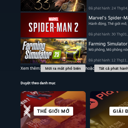
Đã phát hành: 24 Thg04
Marvel's Spider-M
Hành động
, Thế giới mở
,
Đã phát hành: 30 Thg01
Farming Simulator
Mô phỏng
, Mô phỏng nôn
Đã phát hành: 12 Thg11
Xem thêm:
hoặc
Mới ra mắt phổ biến
Tất cả phát hàn
Duyệt theo danh mục
THÀNH PHỐ
THẾ GIỚI MỞ
ĐUA TỐC ĐỘ
THỂ THAO
ĐƠN GIẢN
PHIÊU 
GIẢI 
KINH 
CƯ