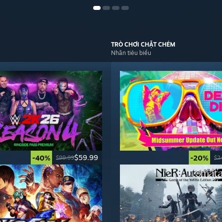
TRÒ CHƠI CHẶT CHÉM
Nhãn tiêu biểu
$59.99
-40%
-20%
$99.99
$2