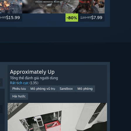
$15.99
$7.99
-80%
9.99
$39.99
Approximately Up
Tổng thể đánh giá người dùng
9
Rất tích cực
(135)
Phiêu lưu
Mô phỏng vũ trụ
Sandbox
Mô phỏng
Hài hước
9