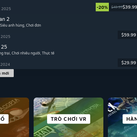
$39.9
-20%
$49.99
, 2025
an 2
 Siêu anh hùng
, Chơi đơn
$59.99
, 2025
 25
g trại
, Chơi nhiều người
, Thực tế
$29.99
, 2024
h mới
 & LẬP
LƯU
ĐỐ
DỊ
GIÀU CỐT TRUYỆN
TRÒ CHƠI VR
ĐỐI KHÁNG
PHỐI HỢP
TUYỆT
CHƠI
HÀ
MÔ