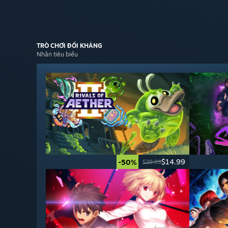
TRÒ CHƠI
ĐỐI KHÁNG
Nhãn tiêu biểu
$14.99
-50%
$29.99