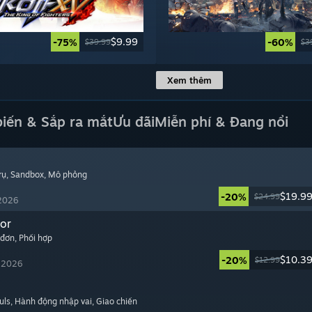
$9.99
-75%
-60%
$39.99
$3
Xem thêm
biến & Sắp ra mắt
Ưu đãi
Miễn phí & Đang nổi
rụ
, Sandbox
, Mô phỏng
$19.9
-20%
$24.99
 2026
or
 đơn
, Phối hợp
$10.3
-20%
$12.99
, 2026
uls
, Hành động nhập vai
, Giao chiến