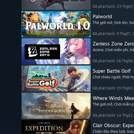
Đã phát hành: 23 Thg07
Palworld
Thế giới mở
, Sinh tồn
, Sư
Đã phát hành: 9 Thg07,
Zenless Zone Zer
Anime
, Chơi miễn phí
, H
Đã phát hành: 16 Thg06
Super Battle Golf
Chơi nhiều người
, Phối 
Đã phát hành: 19 Thg02
Where Winds Mee
Thế giới mở
, Chơi miễn p
Đã phát hành: 14 Thg11
Clair Obscur: Expe
Chiến đấu theo lượt
, Già