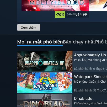
$14.99
-70%
$49.99
Xem thêm
Mới ra mắt phổ biến
Bán chạy nhất
Phổ 
Approximately Up
Phiêu lưu
, Mô phỏng vũ t
Đã phát hành: 6 Thg08,
Waterpark Simulat
Mô phỏng
, Quản lý
, Chơi
Đã phát hành: 31 Thg07
Dinoblade
Khủng long
, Như Dark So