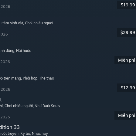
$19.99
, 2026
u tầm sinh vật
, Chơi nhiều người
$29.99
 2026
o
ành động
, Hài hước
Miễn phí
, 2026
hợp trên mạng
, Phối hợp
, Thể thao
$12.99
, 2026
t
hí
, Chơi nhiều người
, Như Dark Souls
Miễn phí
, 2025
dition 33
u cốt truyện
, Kỳ ảo
, Nhạc hay