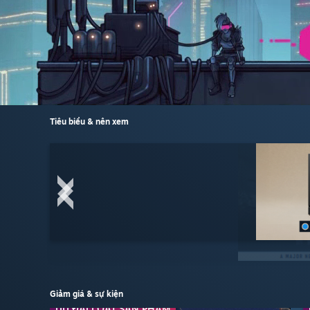
Tiêu biểu & nên xem
Giảm giá & sự kiện
ƯU ĐÃI LOẠT SẢN PHẨM
ƯU ĐÃI CUỐI TUẦN
ƯU ĐÃI CUỐI TUẦN