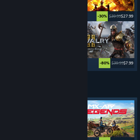
$24.99
$19.99
$39.99
$27.99
-20%
-30%
$39.99
$15.99
$39.99
$7.99
-60%
-80%
Xem thêm
TRÒ CHƠI
THỂ THAO
Nhãn tiêu biểu