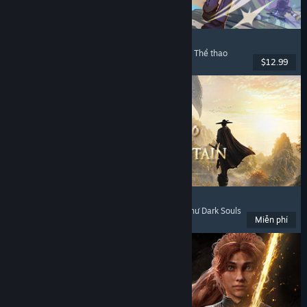
Super Battle Golf
Chơi nhiều người
, Phối hợp trên mạng
, Phối hợp
, Thể thao
$12.99
Đã phát hành: 19 Thg02, 2026
Where Winds Meet
Thế giới mở
, Chơi miễn phí
, Chơi nhiều người
, Như Dark Souls
Miễn phí
Đã phát hành: 14 Thg11, 2025