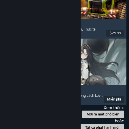
Farming Simulator 25
Mô phỏng
, Mô phỏng nông trại
, Chơi nhiều người
, Thực tế
$29.99
Đã phát hành: 12 Thg11, 2024
Morimens
Chơi miễn phí
, Trò chơi thẻ bài
, Visual Novel
, Phong cách Lovecraft
Miễn phí
Đã phát hành: 1 Thg08, 2024
Xem thêm:
Mới ra mắt phổ biến
hoặc
Tất cả phát hành mới