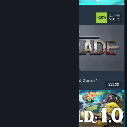
Waterpark Simulator
Mô phỏng
, Quản lý
, Chơi đơn
, Chơi nhiều người
$12.99
-20%
$10.39
Đã phát hành: 31 Thg07, 2026
Dinoblade
Khủng long
, Như Dark Souls
, Hành động nhập vai
, Giao chiến
$19.99
Đã phát hành: 23 Thg07, 2026