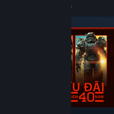
Đăng nhập
Cửa hàng
Cộng đồng
Thông tin
Hỗ trợ
Thay đổi ngôn ngữ
Cài ứng dụng Steam di động
Xem web cho desktop
Tiêu biểu & nên xem