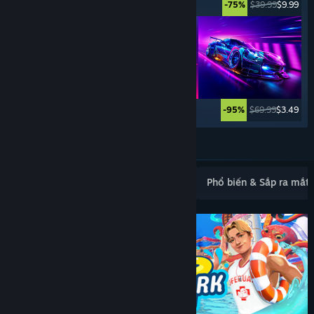
$5.99
$0.99
$39.99
$9.99
-83%
-75%
$99.99
$59.99
$69.99
$3.49
-40%
-95%
Xem thêm
Mới ra mắt phổ biến
Bán chạy nhất
Phổ biến & Sắp ra mắt