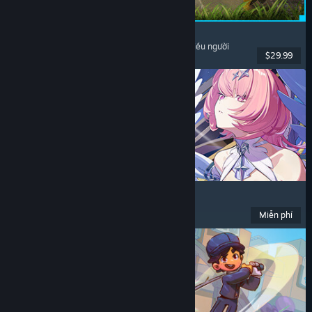
Palworld
Thế giới mở
, Sinh tồn
, Sưu tầm sinh vật
, Chơi nhiều người
$29.99
Đã phát hành: 9 Thg07, 2026
Zenless Zone Zero
Anime
, Chơi miễn phí
, Hành động
, Dễ thương
Miễn phí
Đã phát hành: 16 Thg06, 2026