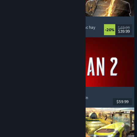
Clair Obscur: Expedition 33
Chiến đấu theo lượt
, Giàu cốt truyện
, Kỳ ảo
, Nhạc hay
$49.99
-20%
$39.99
Đã phát hành: 24 Thg04, 2025
Marvel's Spider-Man 2
Hành động
, Thế giới mở
, Siêu anh hùng
, Chơi đơn
$59.99
Đã phát hành: 30 Thg01, 2025