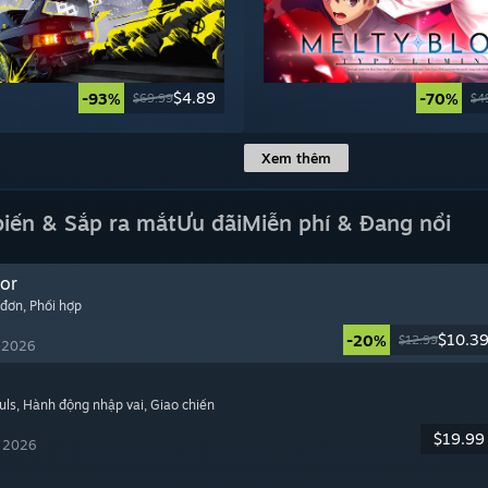
$4.89
-93%
-70%
$69.99
$4
Xem thêm
biến & Sắp ra mắt
Ưu đãi
Miễn phí & Đang nổi
or
 đơn
, Phối hợp
$10.3
-20%
$12.99
, 2026
uls
, Hành động nhập vai
, Giao chiến
$19.99
, 2026