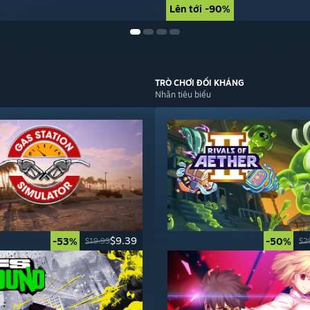
Lên tới -90%
Lên tới -90%
TRÒ CHƠI
ĐỐI KHÁNG
Nhãn tiêu biểu
$9.39
-53%
-50%
$19.99
$2