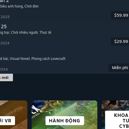
an 2
 Siêu anh hùng
, Chơi đơn
$59.99
, 2025
 25
g trại
, Chơi nhiều người
, Thực tế
$29.99
, 2024
hẻ bài
, Visual Novel
, Phong cách Lovecraft
Miễn phí
 2024
h mới
KHOA
THÀNH
NOVEL
I VR
C ĐỘ
LIKE
TUYỆT TRÊN DECK
CHIẾN THUẬT
HÀNH ĐỘNG
SINH TỒN
THẾ
MÔ
T
CY