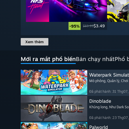
$3.49
-95%
$69.99
Xem thêm
Mới ra mắt phổ biến
Bán chạy nhất
Phổ 
Waterpark Simulat
Mô phỏng
, Quản lý
, Chơi
Đã phát hành: 31 Thg07
Dinoblade
Khủng long
, Như Dark So
Đã phát hành: 23 Thg07
Palworld