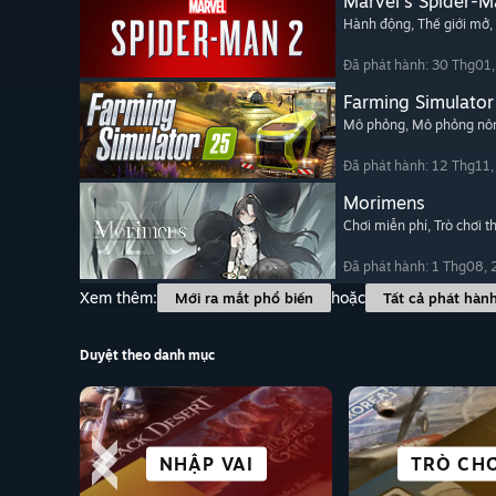
Marvel's Spider-M
Hành động
, Thế giới mở
,
Đã phát hành: 30 Thg01
Farming Simulator
Mô phỏng
, Mô phỏng nôn
Đã phát hành: 12 Thg11
Morimens
Chơi miễn phí
, Trò chơi t
Đã phát hành: 1 Thg08,
Xem thêm:
hoặc
Mới ra mắt phổ biến
Tất cả phát hàn
Duyệt theo danh mục
GIÀU CỐT TRUYỆN
ĐỐI KHÁNG
PHIÊU LƯU
NHẬP VAI
VISUAL 
TRÒ CHƠ
ĐUA TỐ
ROGUE-