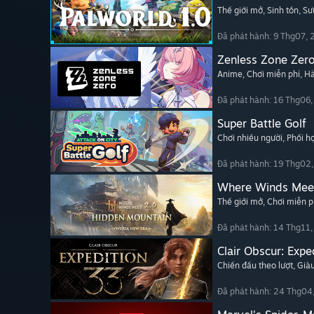
Thế giới mở
, Sinh tồn
, Sư
Đã phát hành: 9 Thg07,
Zenless Zone Zer
Anime
, Chơi miễn phí
, H
Đã phát hành: 16 Thg06
Super Battle Golf
Chơi nhiều người
, Phối 
Đã phát hành: 19 Thg02
Where Winds Mee
Thế giới mở
, Chơi miễn p
Đã phát hành: 14 Thg11
Clair Obscur: Expe
Chiến đấu theo lượt
, Già
Đã phát hành: 24 Thg04