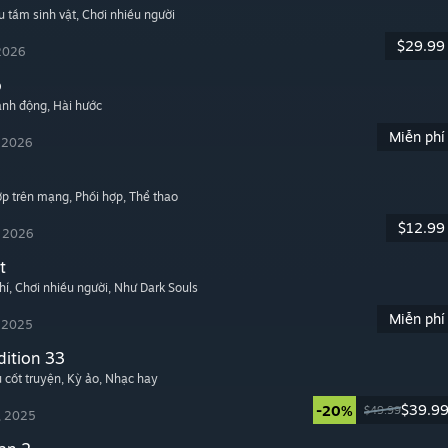
u tầm sinh vật
, Chơi nhiều người
$29.99
 2026
o
ành động
, Hài hước
Miễn phí
, 2026
hợp trên mạng
, Phối hợp
, Thể thao
$12.99
, 2026
t
hí
, Chơi nhiều người
, Như Dark Souls
Miễn phí
, 2025
dition 33
u cốt truyện
, Kỳ ảo
, Nhạc hay
$39.9
-20%
$49.99
, 2025