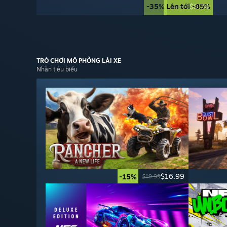
-35%
Lên tới -85%
$9.74
$14.99
TRÒ CHƠI
MÔ PHỎNG LÁI XE
Nhãn tiêu biểu
$16.99
-15%
$19.99