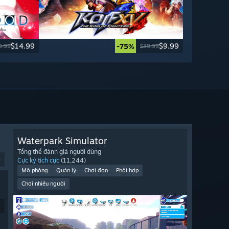
$14.99
$9.99
-75%
9.99
$39.99
Waterpark Simulator
Tổng thể đánh giá người dùng
9
Cực kỳ tích cực
(11,244)
Mô phỏng
Quản lý
Chơi đơn
Phối hợp
Chơi nhiều người