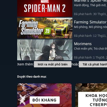
Marvel's Spider-M
Hành động
, Thế giới mở
,
Đã phát hành: 30 Thg01
Farming Simulator
Mô phỏng
, Mô phỏng nôn
Đã phát hành: 12 Thg11
Morimens
Chơi miễn phí
, Trò chơi t
Đã phát hành: 1 Thg08,
Xem thêm:
hoặc
Mới ra mắt phổ biến
Tất cả phát hàn
Duyệt theo danh mục
KHOA HỌC
TUYỆT TRÊN DECK
ĐỐI KHÁNG
ĐƠN GIẢN
KINH DỊ
CHƠI MIỄ
VISUAL 
TƯỞNG
GIẢI 
CYBERP