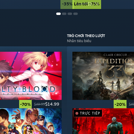
-35%
Lên tới -75%
$9.74
$14.99
TRÒ CHƠI
THEO LƯỢT
Nhãn tiêu biểu
$14.99
-70%
-20%
$49.99
$4
TRỰC TIẾP