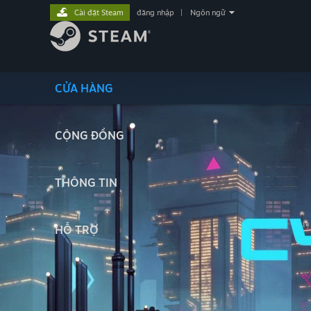
Cài đặt Steam
đăng nhập
|
Ngôn ngữ
CỬA HÀNG
CỘNG ĐỒNG
THÔNG TIN
HỖ TRỢ