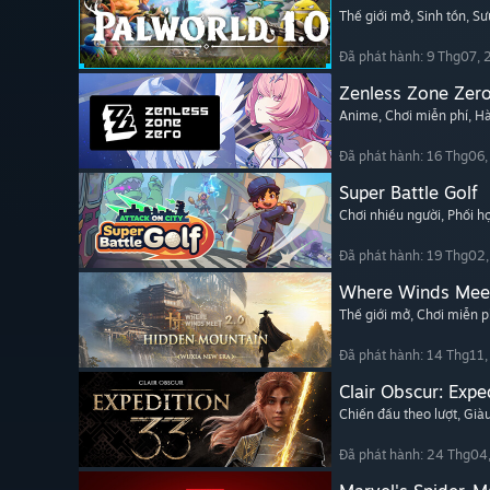
Thế giới mở
, Sinh tồn
, Sư
Đã phát hành: 9 Thg07,
Zenless Zone Zer
Anime
, Chơi miễn phí
, H
Đã phát hành: 16 Thg06
Super Battle Golf
Chơi nhiều người
, Phối 
Đã phát hành: 19 Thg02
Where Winds Mee
Thế giới mở
, Chơi miễn p
Đã phát hành: 14 Thg11
Clair Obscur: Expe
Chiến đấu theo lượt
, Già
Đã phát hành: 24 Thg04