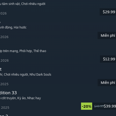
u tầm sinh vật
, Chơi nhiều người
$29.99
 2026
o
ành động
, Hài hước
Miễn phí
, 2026
hợp trên mạng
, Phối hợp
, Thể thao
$12.99
, 2026
t
hí
, Chơi nhiều người
, Như Dark Souls
Miễn phí
, 2025
dition 33
u cốt truyện
, Kỳ ảo
, Nhạc hay
$39.9
-20%
$49.99
, 2025