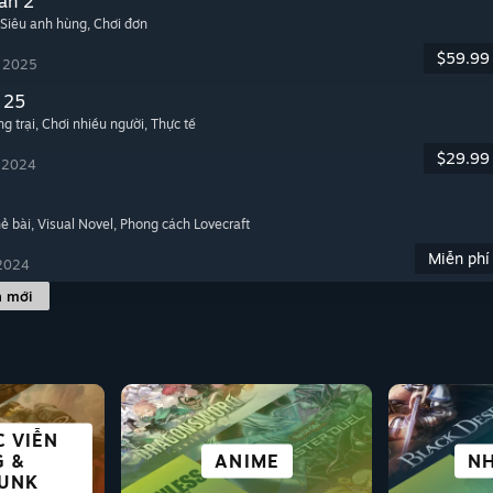
an 2
 Siêu anh hùng
, Chơi đơn
$59.99
, 2025
 25
g trại
, Chơi nhiều người
, Thực tế
$29.99
, 2024
hẻ bài
, Visual Novel
, Phong cách Lovecraft
Miễn phí
 2024
h mới
 VIỄN
THÀNH
N PHÍ
NOVEL
 &
ĐỐ
THẾ GIỚI MỞ
ĐUA TỐC ĐỘ
MÔ PHỎNG
ANIME
TRÒ
TH
NH
UNK