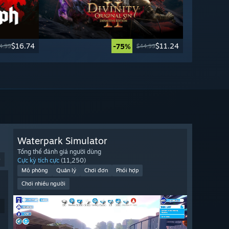
$16.74
$11.24
-75%
4.99
$44.99
Waterpark Simulator
Tổng thể đánh giá người dùng
9
Cực kỳ tích cực
(11,250)
Mô phỏng
Quản lý
Chơi đơn
Phối hợp
Chơi nhiều người