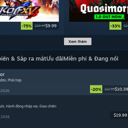
$9.99
-75%
-33%
$39.99
$2
Xem thêm
biến & Sắp ra mắt
Ưu đãi
Miễn phí & Đang nổi
or
 đơn
, Phối hợp
$10.3
-20%
$12.99
, 2026
uls
, Hành động nhập vai
, Giao chiến
$19.99
, 2026