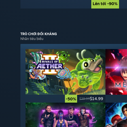
Lên tới -90%
Lên tới -90%
TRÒ CHƠI
ĐỐI KHÁNG
Nhãn tiêu biểu
$14.99
-50%
$29.99