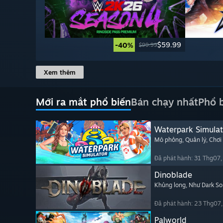
$59.99
-40%
$99.99
Xem thêm
Mới ra mắt phổ biến
Bán chạy nhất
Phổ 
Waterpark Simulat
Mô phỏng
, Quản lý
, Chơi
Đã phát hành: 31 Thg07
Dinoblade
Khủng long
, Như Dark So
Đã phát hành: 23 Thg07
Palworld