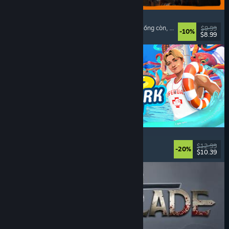
GRAIN ROT
Phối hợp trên mạng
, Góc nhìn thứ nhất
, Kinh dị sống còn
, Hành động roguelike
$9.99
-10%
$8.99
Đã phát hành: 7 Thg08, 2026
Waterpark Simulator
Mô phỏng
, Quản lý
, Chơi đơn
, Chơi nhiều người
$12.99
-20%
$10.39
Đã phát hành: 31 Thg07, 2026