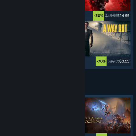
$11.99
$9.59
$49.99
$24.99
-20%
-50%
$59.99
$35.99
$29.99
$8.99
-40%
-70%
Xem thêm
TRÒ CHƠI
ĐỐI KHÁNG
Nhãn tiêu biểu