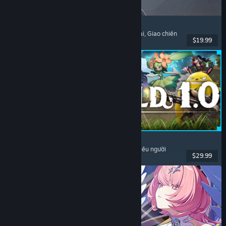
Dinoblade
Khủng long
, Như Dark Souls
, Hành động nhập vai
, Giao chiến
$19.99
Đã phát hành: 23 Thg07, 2026
Palworld
Thế giới mở
, Sinh tồn
, Sưu tầm sinh vật
, Chơi nhiều người
$29.99
Đã phát hành: 9 Thg07, 2026