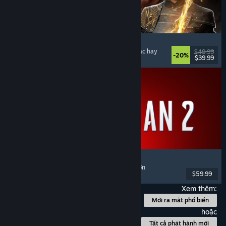
Clair Obscur: Expedition 33
Chiến đấu theo lượt
, Giàu cốt truyện
, Kỳ ảo
, Nhạc hay
$49.99
-20%
$39.99
Đã phát hành: 24 Thg04, 2025
Marvel's Spider-Man 2
Hành động
, Thế giới mở
, Siêu anh hùng
, Chơi đơn
$59.99
Đã phát hành: 30 Thg01, 2025
Xem thêm:
Mới ra mắt phổ biến
hoặc
Tất cả phát hành mới