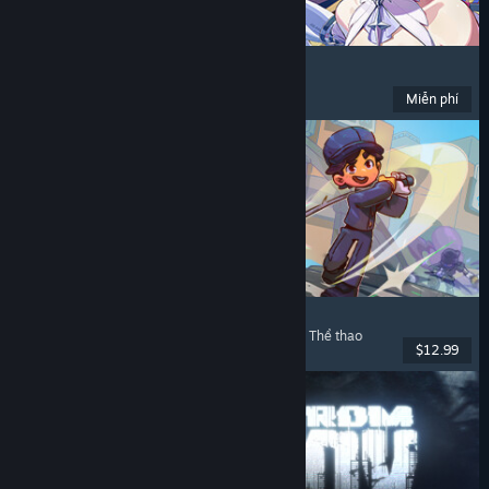
Zenless Zone Zero
Anime
, Chơi miễn phí
, Hành động
, Hài hước
Miễn phí
Đã phát hành: 16 Thg06, 2026
Super Battle Golf
Chơi nhiều người
, Phối hợp trên mạng
, Phối hợp
, Thể thao
$12.99
Đã phát hành: 19 Thg02, 2026