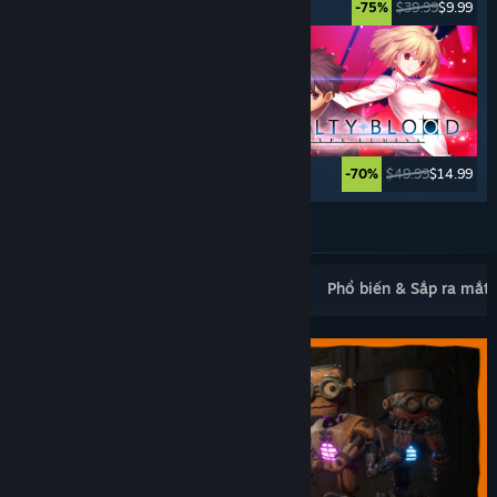
$29.99
$14.99
$39.99
$9.99
-50%
-75%
$99.99
$59.99
$49.99
$14.99
-40%
-70%
Xem thêm
Mới ra mắt phổ biến
Bán chạy nhất
Phổ biến & Sắp ra mắt