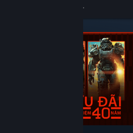
Đăng nhập
Cửa hàng
Cộng đồng
Thông tin
Hỗ trợ
Thay đổi ngôn ngữ
Cài ứng dụng Steam di động
Xem web cho desktop
Tiêu biểu & nên xem