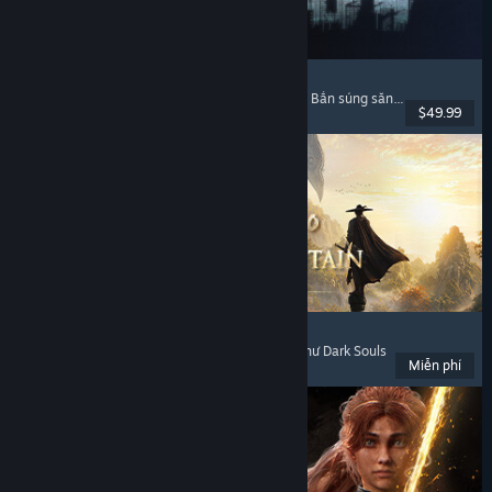
Escape from Tarkov
Kinh dị tâm lý
, Bắn súng đào tẩu
, Tùy biến súng
, Bắn súng săn đồ
$49.99
Đã phát hành: 15 Thg11, 2025
Where Winds Meet
Thế giới mở
, Chơi miễn phí
, Chơi nhiều người
, Như Dark Souls
Miễn phí
Đã phát hành: 14 Thg11, 2025