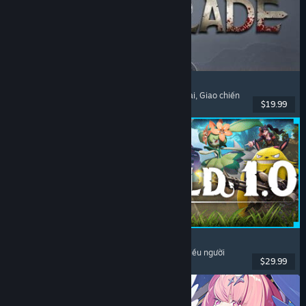
Dinoblade
Khủng long
, Như Dark Souls
, Hành động nhập vai
, Giao chiến
$19.99
Đã phát hành: 23 Thg07, 2026
Palworld
Thế giới mở
, Sinh tồn
, Sưu tầm sinh vật
, Chơi nhiều người
$29.99
Đã phát hành: 9 Thg07, 2026