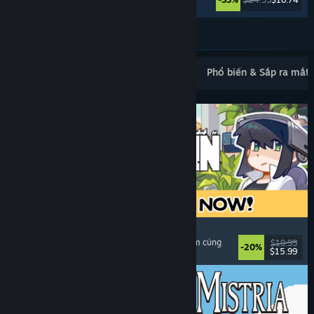
Xem thêm
Mới ra mắt phổ biến
Bán chạy nhất
Phổ biến & Sắp ra mắt
Doloc Town
Mô phỏng nông trại
, Đồ họa pixel
, Platformer
, Ấm cúng
$19.99
-20%
$15.99
Đã phát hành: 5 Thg08, 2026