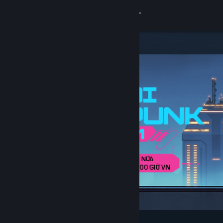
Đăng nhập
Cửa hàng
Cộng đồng
Thông tin
Hỗ trợ
Thay đổi ngôn ngữ
Cài ứng dụng Steam di động
Xem web cho desktop
Tiêu biểu & nên xem