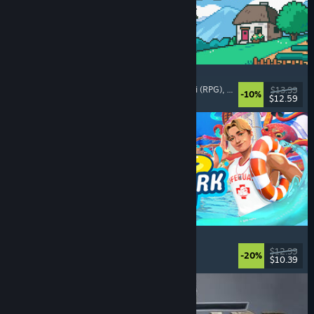
Fields of Mistria
Mô phỏng nông trại
, Mô phỏng hẹn hò
, Nhập vai (RPG)
, Mô phỏng đời sống
$13.99
-10%
$12.59
Đã phát hành: 5 Thg08, 2026
Waterpark Simulator
Mô phỏng
, Quản lý
, Chơi đơn
, Phối hợp
$12.99
-20%
$10.39
Đã phát hành: 31 Thg07, 2026