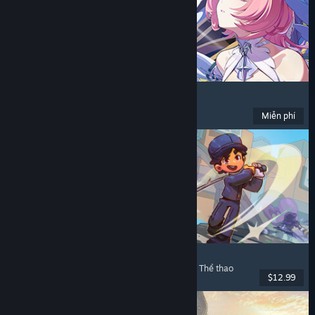
Zenless Zone Zero
Anime
, Chơi miễn phí
, Hành động
, Hài hước
Miễn phí
Đã phát hành: 16 Thg06, 2026
Super Battle Golf
Chơi nhiều người
, Phối hợp trên mạng
, Phối hợp
, Thể thao
$12.99
Đã phát hành: 19 Thg02, 2026