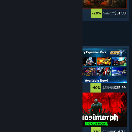
$49.99
$24.99
$39.99
$31.99
-50%
-20%
Xem thêm
TRÒ CHƠI
THEO LƯỢT
Nhãn tiêu biểu
$49.99
$39.99
$59.99
$35.99
-20%
-40%
$14.99
$11.24
$24.99
$16.74
-25%
-33%