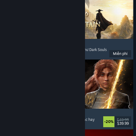
Where Winds Meet
Thế giới mở
, Chơi miễn phí
, Chơi nhiều người
, Như Dark Souls
Miễn phí
Đã phát hành: 14 Thg11, 2025
Clair Obscur: Expedition 33
Chiến đấu theo lượt
, Giàu cốt truyện
, Kỳ ảo
, Nhạc hay
$49.99
-20%
$39.99
Đã phát hành: 24 Thg04, 2025