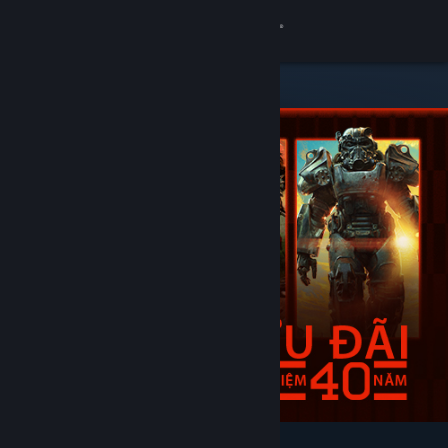
Đăng nhập
Cửa hàng
Cộng đồng
Thông tin
Hỗ trợ
Thay đổi ngôn ngữ
Cài ứng dụng Steam di động
Xem web cho desktop
Tiêu biểu & nên xem