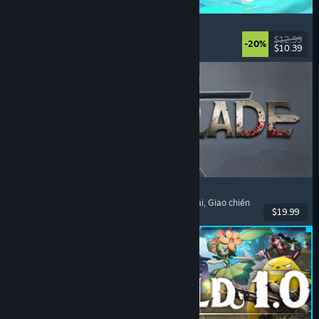
Waterpark Simulator
Mô phỏng
, Quản lý
, Chơi đơn
, Phối hợp
$12.99
-20%
$10.39
Đã phát hành: 31 Thg07, 2026
Dinoblade
Khủng long
, Như Dark Souls
, Hành động nhập vai
, Giao chiến
$19.99
Đã phát hành: 23 Thg07, 2026