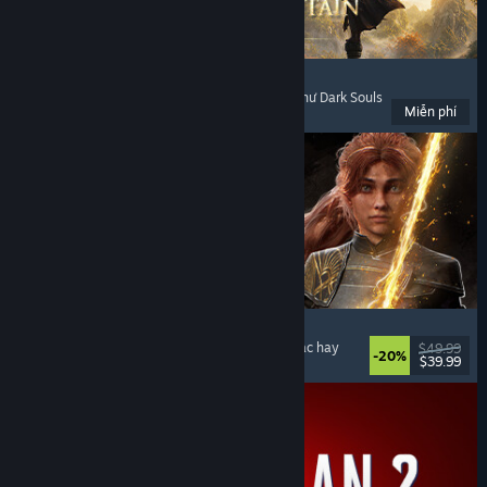
Where Winds Meet
Thế giới mở
, Chơi miễn phí
, Chơi nhiều người
, Như Dark Souls
Miễn phí
Đã phát hành: 14 Thg11, 2025
Clair Obscur: Expedition 33
Chiến đấu theo lượt
, Giàu cốt truyện
, Kỳ ảo
, Nhạc hay
$49.99
-20%
$39.99
Đã phát hành: 24 Thg04, 2025