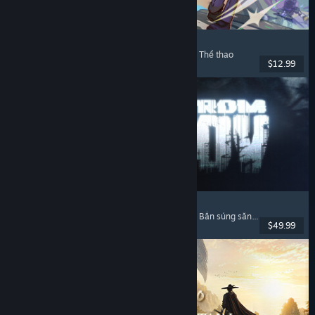
Super Battle Golf
Chơi nhiều người
, Phối hợp trên mạng
, Phối hợp
, Thể thao
$12.99
Đã phát hành: 19 Thg02, 2026
Escape from Tarkov
Kinh dị tâm lý
, Bắn súng đào tẩu
, Tùy biến súng
, Bắn súng săn đồ
$49.99
Đã phát hành: 15 Thg11, 2025