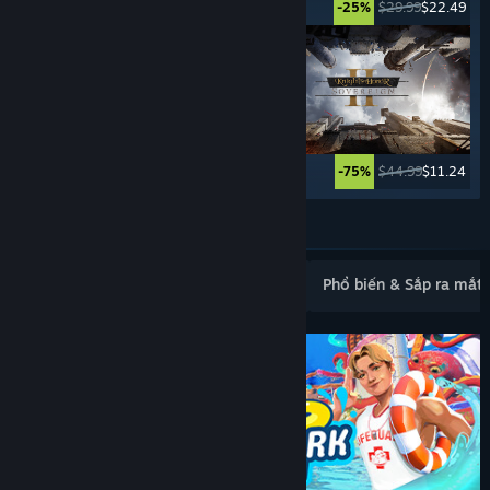
$5.99
$0.99
$29.99
$22.49
-83%
-25%
$24.99
$17.49
$44.99
$11.24
-30%
-75%
Xem thêm
Mới ra mắt phổ biến
Bán chạy nhất
Phổ biến & Sắp ra mắt