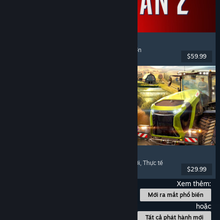
Marvel's Spider-Man 2
Hành động
, Thế giới mở
, Siêu anh hùng
, Chơi đơn
$59.99
Đã phát hành: 30 Thg01, 2025
Farming Simulator 25
Mô phỏng
, Mô phỏng nông trại
, Chơi nhiều người
, Thực tế
$29.99
Đã phát hành: 12 Thg11, 2024
Xem thêm:
Mới ra mắt phổ biến
hoặc
Tất cả phát hành mới