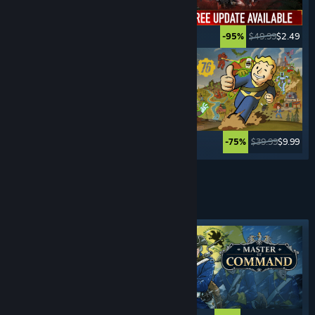
$39.99
$19.99
$49.99
$2.49
-50%
-95%
$34.99
$27.99
$39.99
$9.99
-20%
-75%
Xem thêm
TRÒ CHƠI
CHIẾN THUẬT THỜI GIAN THỰC
Nhãn tiêu biểu