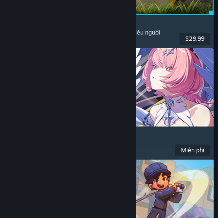
Palworld
Thế giới mở
, Sinh tồn
, Sưu tầm sinh vật
, Chơi nhiều người
$29.99
Đã phát hành: 9 Thg07, 2026
Zenless Zone Zero
Anime
, Chơi miễn phí
, Hành động
, Dễ thương
Miễn phí
Đã phát hành: 16 Thg06, 2026