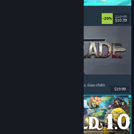
Waterpark Simulator
Mô phỏng
, Quản lý
, Chơi đơn
, Chơi nhiều người
$12.99
-20%
$10.39
Đã phát hành: 31 Thg07, 2026
Dinoblade
Khủng long
, Như Dark Souls
, Hành động nhập vai
, Giao chiến
$19.99
Đã phát hành: 23 Thg07, 2026