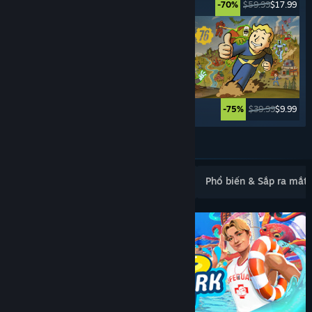
$49.99
$39.99
$59.99
$17.99
-20%
-70%
$19.99
$4.99
$39.99
$9.99
-75%
-75%
Xem thêm
Mới ra mắt phổ biến
Bán chạy nhất
Phổ biến & Sắp ra mắt