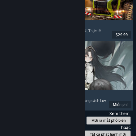
Farming Simulator 25
Mô phỏng
, Mô phỏng nông trại
, Chơi nhiều người
, Thực tế
$29.99
Đã phát hành: 12 Thg11, 2024
Morimens
Chơi miễn phí
, Trò chơi thẻ bài
, Visual Novel
, Phong cách Lovecraft
Miễn phí
Đã phát hành: 1 Thg08, 2024
Xem thêm:
Mới ra mắt phổ biến
hoặc
Tất cả phát hành mới