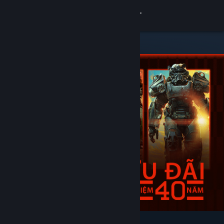
Đăng nhập
Cửa hàng
Cộng đồng
Thông tin
Hỗ trợ
Thay đổi ngôn ngữ
Cài ứng dụng Steam di động
Xem web cho desktop
Tiêu biểu & nên xem