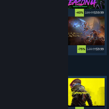
$29.99
$14.99
$99.99
$59.99
-50%
-40%
$39.99
$7.99
$39.99
$9.99
-80%
-75%
Xem thêm
TRÒ CHƠI
NHẬP VAI
Nhãn tiêu biểu