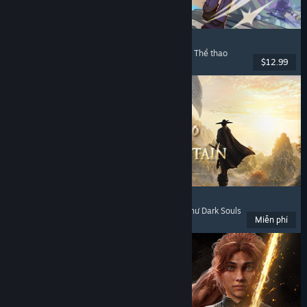
Super Battle Golf
Chơi nhiều người
, Phối hợp trên mạng
, Phối hợp
, Thể thao
$12.99
Đã phát hành: 19 Thg02, 2026
Where Winds Meet
Thế giới mở
, Chơi miễn phí
, Chơi nhiều người
, Như Dark Souls
Miễn phí
Đã phát hành: 14 Thg11, 2025