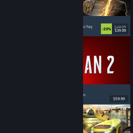
Clair Obscur: Expedition 33
Chiến đấu theo lượt
, Giàu cốt truyện
, Kỳ ảo
, Nhạc hay
$49.99
-20%
$39.99
Đã phát hành: 24 Thg04, 2025
Marvel's Spider-Man 2
Hành động
, Thế giới mở
, Siêu anh hùng
, Chơi đơn
$59.99
Đã phát hành: 30 Thg01, 2025