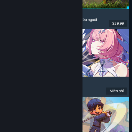
Palworld
Thế giới mở
, Sinh tồn
, Sưu tầm sinh vật
, Chơi nhiều người
$29.99
Đã phát hành: 9 Thg07, 2026
Zenless Zone Zero
Anime
, Chơi miễn phí
, Hành động
, Dễ thương
Miễn phí
Đã phát hành: 16 Thg06, 2026