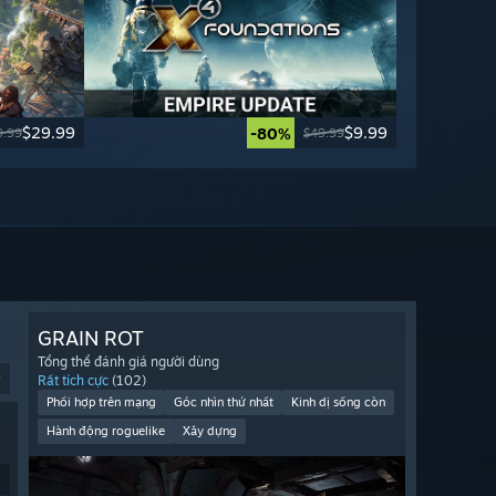
$29.99
$9.99
-80%
9.99
$49.99
GRAIN ROT
Tổng thể đánh giá người dùng
9
Rất tích cực
(102)
Phối hợp trên mạng
Góc nhìn thứ nhất
Kinh dị sống còn
Hành động roguelike
Xây dựng