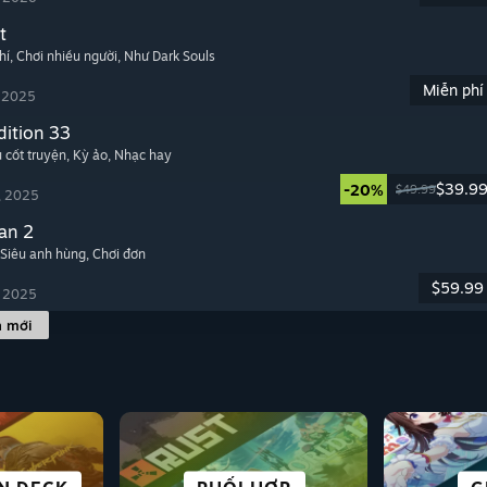
t
hí
, Chơi nhiều người
, Như Dark Souls
Miễn phí
, 2025
dition 33
u cốt truyện
, Kỳ ảo
, Nhạc hay
$39.9
-20%
$49.99
, 2025
an 2
 Siêu anh hùng
, Chơi đơn
$59.99
, 2025
h mới
KHOA HỌC VIỄN
 & LẬP