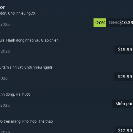
or
 đơn
, Chơi nhiều người
$10.3
-20%
$12.99
, 2026
uls
, Hành động nhập vai
, Giao chiến
$19.99
, 2026
u tầm sinh vật
, Chơi nhiều người
$29.99
 2026
o
ành động
, Hài hước
Miễn phí
, 2026
hợp trên mạng
, Phối hợp
, Thể thao
$12.99
, 2026