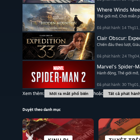
Where Winds Mee
Thế giới mở
, Chơi miễn p
Đã phát hành: 14 Thg11
Clair Obscur: Expe
Chiến đấu theo lượt
, Già
Đã phát hành: 24 Thg04
Marvel's Spider-M
Hành động
, Thế giới mở
,
Đã phát hành: 30 Thg01
Xem thêm:
hoặc
Mới ra mắt phổ biến
Tất cả phát hàn
Duyệt theo danh mục
THÀNH PHỐ