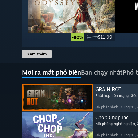
$11.99
-80%
$59.99
Xem thêm
Mới ra mắt phổ biến
Bán chạy nhất
Phổ 
GRAIN ROT
Phối hợp trên mạng
, Góc
Đã phát hành: 7 Thg08,
Chop Chop Inc.
Mô phỏng nghề nghiệp
,
Đã phát hành: 7 Thg08,