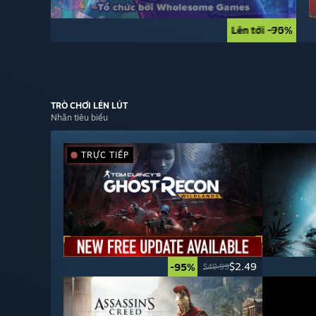
Lên tới -90%
Lên tới -75%
TRÒ CHƠI
LÉN LÚT
Nhãn tiêu biểu
TRỰC TIẾP
$2.49
-95%
$49.99