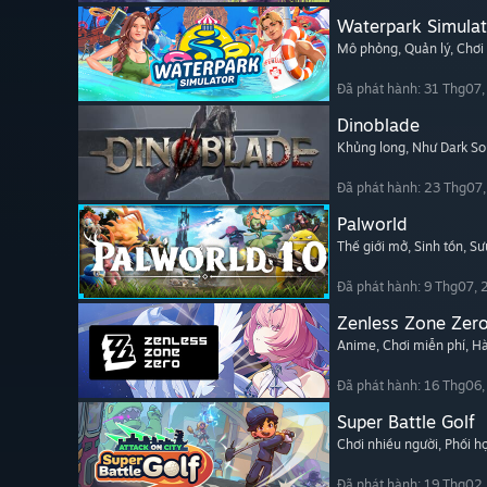
Waterpark Simulat
Mô phỏng
, Quản lý
, Chơi
Đã phát hành: 31 Thg07
Dinoblade
Khủng long
, Như Dark So
Đã phát hành: 23 Thg07
Palworld
Thế giới mở
, Sinh tồn
, Sư
Đã phát hành: 9 Thg07,
Zenless Zone Zer
Anime
, Chơi miễn phí
, H
Đã phát hành: 16 Thg06
Super Battle Golf
Chơi nhiều người
, Phối 
Đã phát hành: 19 Thg02