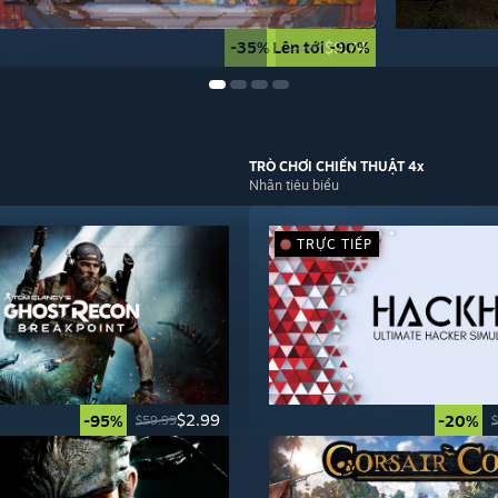
-35%
Lên tới -90%
$9.74
$14.99
TRÒ CHƠI
CHIẾN THUẬT 4x
Nhãn tiêu biểu
TRỰC TIẾP
$2.99
-95%
-20%
$59.99
$