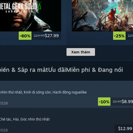
$27.99
-60%
-25%
$69.99
$3
Xem thêm
biến & Sắp ra mắt
Ưu đãi
Miễn phí & Đang nổi
 nhìn thứ nhất
, Kinh dị sống còn
, Hành động roguelike
$8.9
-10%
$9.99
 2026
 Chế tác
, Hài
, Góc nhìn thứ nhất
$12.99
 2026