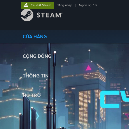
Cài đặt Steam
đăng nhập
|
Ngôn ngữ
CỬA HÀNG
CỘNG ĐỒNG
THÔNG TIN
HỖ TRỢ