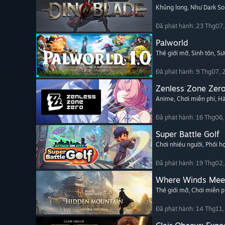
Khủng long
, Như Dark So
Đã phát hành: 23 Thg07
Palworld
Thế giới mở
, Sinh tồn
, Sư
Đã phát hành: 9 Thg07,
Zenless Zone Zer
Anime
, Chơi miễn phí
, H
Đã phát hành: 16 Thg06
Super Battle Golf
Chơi nhiều người
, Phối 
Đã phát hành: 19 Thg02
Where Winds Mee
Thế giới mở
, Chơi miễn p
Đã phát hành: 14 Thg11