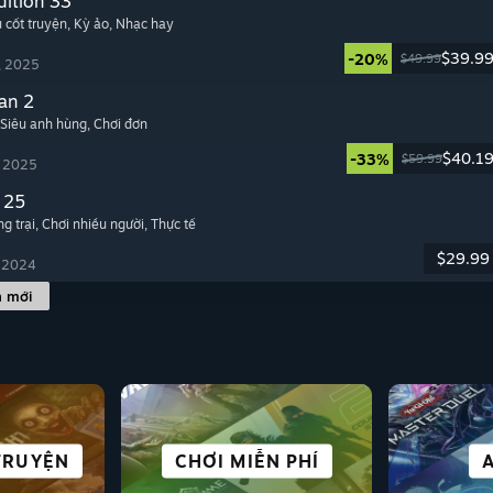
dition 33
u cốt truyện
, Kỳ ảo
, Nhạc hay
$39.9
-20%
$49.99
, 2025
an 2
 Siêu anh hùng
, Chơi đơn
$40.1
-33%
$59.99
, 2025
 25
g trại
, Chơi nhiều người
, Thực tế
$29.99
, 2024
h mới
 VIỄN
TRUYỆN
NOVEL
HAO
 &
CHƠI MIỄN PHÍ
ĐUA TỐC ĐỘ
ĐƠN GIẢN
SINH TỒN
TUYỆT
TRÒ
G
UNK