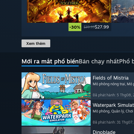
$27.99
-30%
$39.99
Xem thêm
Mới ra mắt phổ biến
Bán chạy nhất
Phổ 
Fields of Mistria
Mô phỏng nông trại
, Mô
Đã phát hành: 5 Thg08,
Waterpark Simulat
Mô phỏng
, Quản lý
, Chơi
Đã phát hành: 31 Thg07
Dinoblade