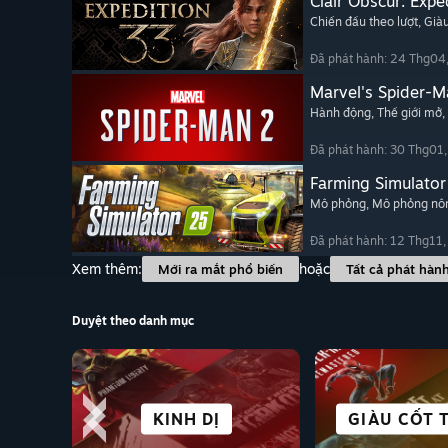
Clair Obscur: Expe
Chiến đấu theo lượt
, Già
Đã phát hành: 24 Thg04
Marvel's Spider-M
Hành động
, Thế giới mở
,
Đã phát hành: 30 Thg01
Farming Simulator
Mô phỏng
, Mô phỏng nôn
Đã phát hành: 12 Thg11
Xem thêm:
hoặc
Mới ra mắt phổ biến
Tất cả phát hàn
Duyệt theo danh mục
KHOA HỌC
CHIẾN THUẬT
THẾ GIỚI MỞ
ĐỐI KHÁNG
KINH DỊ
GIÀU CỐT 
VISUAL 
THỂ T
TƯỞNG
CYBERP