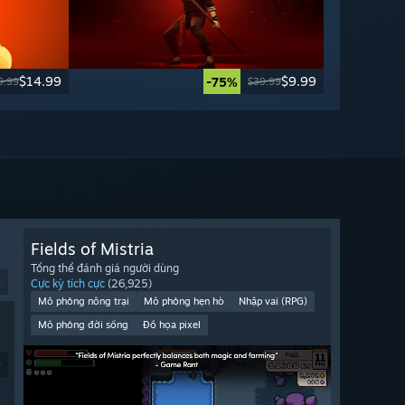
$14.99
$9.99
-75%
9.99
$39.99
Fields of Mistria
Tổng thể đánh giá người dùng
9
Cực kỳ tích cực
(26,925)
Mô phỏng nông trại
Mô phỏng hẹn hò
Nhập vai (RPG)
Mô phỏng đời sống
Đồ họa pixel
9