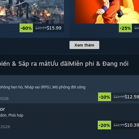
$15.99
-60%
-25%
$39.99
$1
Xem thêm
biến & Sắp ra mắt
Ưu đãi
Miễn phí & Đang nổi
 phỏng hẹn hò
, Nhập vai (RPG)
, Mô phỏng đời sống
$12.5
-10%
$13.99
 2026
or
 đơn
, Phối hợp
$10.3
-20%
$12.99
, 2026