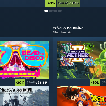
-40%
Lên tới -95%
$29.99
$49.99
TRÒ CHƠI
ĐỐI KHÁNG
Nhãn tiêu biểu
$19.99
-20%
-50%
$24.99
$2