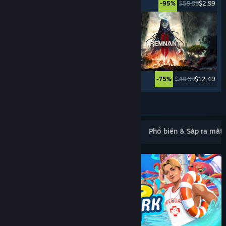
$49.99
$2.49
$59.99
$2.99
-95%
-95%
$29.99
$7.49
$49.99
$12.49
-75%
-75%
Xem thêm
Mới ra mắt phổ biến
Bán chạy nhất
Phổ biến & Sắp ra mắt