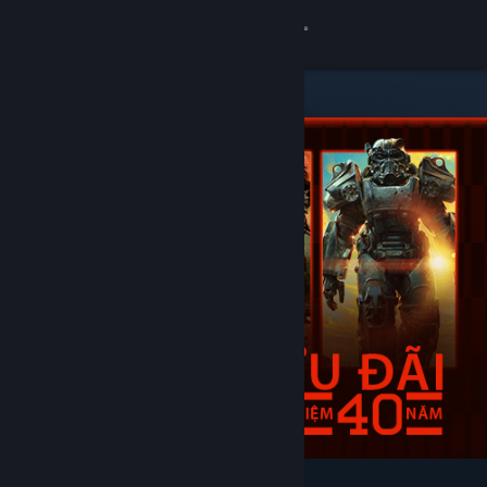
Đăng nhập
Cửa hàng
Cộng đồng
Thông tin
Hỗ trợ
Thay đổi ngôn ngữ
Cài ứng dụng Steam di động
Xem web cho desktop
Tiêu biểu & nên xem