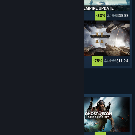
$39.99
$29.99
$49.99
$9.99
-25%
-80%
$39.99
$19.99
$44.99
$11.24
-50%
-75%
Xem thêm
BẮN SÚNG
GÓC NHÌN THỨ BA
Nhãn tiêu biểu