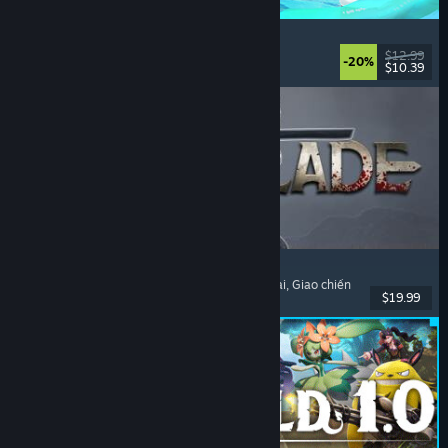
Waterpark Simulator
Mô phỏng
, Quản lý
, Chơi đơn
, Chơi nhiều người
$12.99
-20%
$10.39
Đã phát hành: 31 Thg07, 2026
Dinoblade
Khủng long
, Như Dark Souls
, Hành động nhập vai
, Giao chiến
$19.99
Đã phát hành: 23 Thg07, 2026