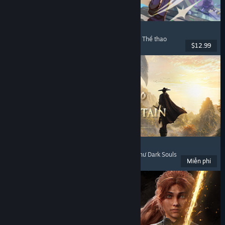
Super Battle Golf
Chơi nhiều người
, Phối hợp trên mạng
, Phối hợp
, Thể thao
$12.99
Đã phát hành: 19 Thg02, 2026
Where Winds Meet
Thế giới mở
, Chơi miễn phí
, Chơi nhiều người
, Như Dark Souls
Miễn phí
Đã phát hành: 14 Thg11, 2025