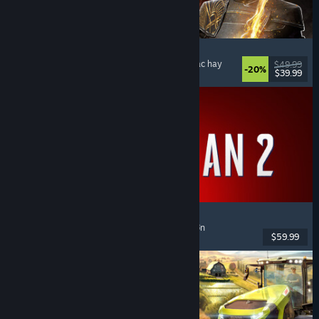
Clair Obscur: Expedition 33
Chiến đấu theo lượt
, Giàu cốt truyện
, Kỳ ảo
, Nhạc hay
$49.99
-20%
$39.99
Đã phát hành: 24 Thg04, 2025
Marvel's Spider-Man 2
Hành động
, Thế giới mở
, Siêu anh hùng
, Chơi đơn
$59.99
Đã phát hành: 30 Thg01, 2025