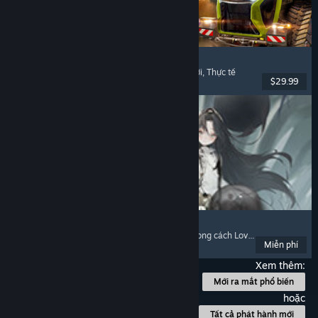
Farming Simulator 25
Mô phỏng
, Mô phỏng nông trại
, Chơi nhiều người
, Thực tế
$29.99
Đã phát hành: 12 Thg11, 2024
Morimens
Chơi miễn phí
, Trò chơi thẻ bài
, Visual Novel
, Phong cách Lovecraft
Miễn phí
Đã phát hành: 1 Thg08, 2024
Xem thêm:
Mới ra mắt phổ biến
hoặc
Tất cả phát hành mới