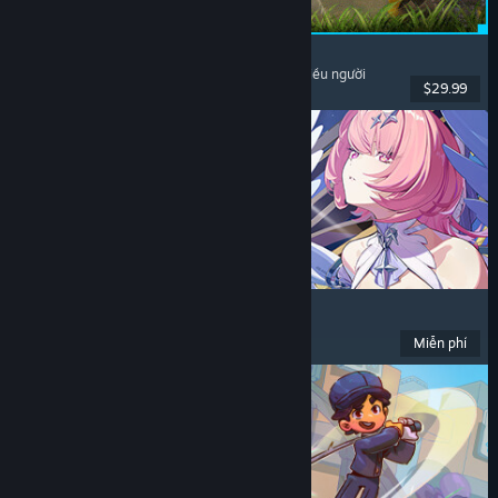
Palworld
Thế giới mở
, Sinh tồn
, Sưu tầm sinh vật
, Chơi nhiều người
$29.99
Đã phát hành: 9 Thg07, 2026
Zenless Zone Zero
Anime
, Chơi miễn phí
, Hành động
, Dễ thương
Miễn phí
Đã phát hành: 16 Thg06, 2026