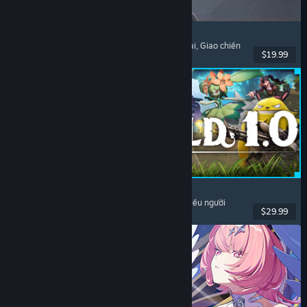
Dinoblade
Khủng long
, Như Dark Souls
, Hành động nhập vai
, Giao chiến
$19.99
Đã phát hành: 23 Thg07, 2026
Palworld
Thế giới mở
, Sinh tồn
, Sưu tầm sinh vật
, Chơi nhiều người
$29.99
Đã phát hành: 9 Thg07, 2026