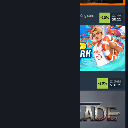
GRAIN ROT
Phối hợp trên mạng
, Góc nhìn thứ nhất
, Kinh dị sống còn
, Hành động roguelike
$9.99
-10%
$8.99
Đã phát hành: 7 Thg08, 2026
Waterpark Simulator
Mô phỏng
, Quản lý
, Chơi đơn
, Chơi nhiều người
$12.99
-20%
$10.39
Đã phát hành: 31 Thg07, 2026