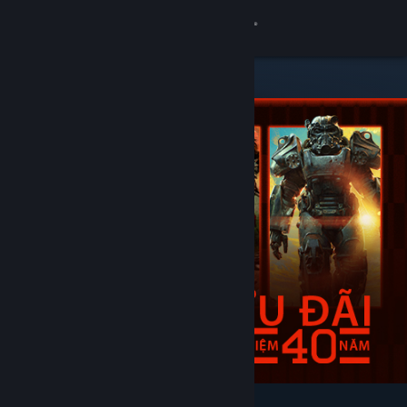
Đăng nhập
Cửa hàng
Cộng đồng
Thông tin
Hỗ trợ
Thay đổi ngôn ngữ
Cài ứng dụng Steam di động
Xem web cho desktop
Tiêu biểu & nên xem