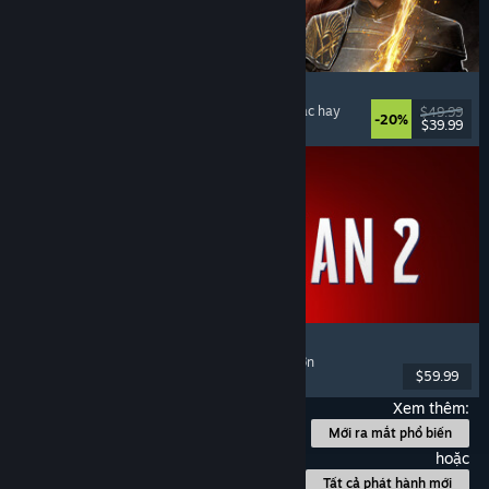
Clair Obscur: Expedition 33
Chiến đấu theo lượt
, Giàu cốt truyện
, Kỳ ảo
, Nhạc hay
$49.99
-20%
$39.99
Đã phát hành: 24 Thg04, 2025
Marvel's Spider-Man 2
Hành động
, Thế giới mở
, Siêu anh hùng
, Chơi đơn
$59.99
Đã phát hành: 30 Thg01, 2025
Xem thêm:
Mới ra mắt phổ biến
hoặc
Tất cả phát hành mới