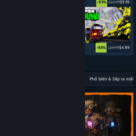
$19.99
$16.99
$19.99
$9.39
-15%
-53%
$69.99
$3.49
$69.99
$4.89
-95%
-93%
Xem thêm
Mới ra mắt phổ biến
Bán chạy nhất
Phổ biến & Sắp ra mắt