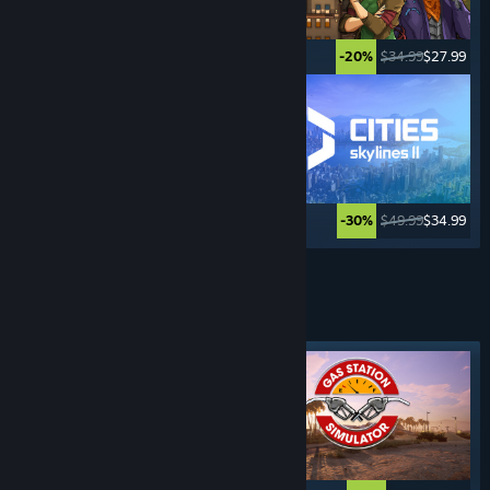
$12.99
$10.39
$34.99
$27.99
-20%
-20%
$19.99
$16.99
$49.99
$34.99
-15%
-30%
Xem thêm
TRÒ CHƠI
MÔ PHỎNG LÁI XE
Nhãn tiêu biểu