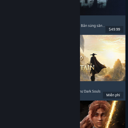
Escape from Tarkov
Kinh dị tâm lý
, Bắn súng đào tẩu
, Tùy biến súng
, Bắn súng săn đồ
$49.99
Đã phát hành: 15 Thg11, 2025
Where Winds Meet
Thế giới mở
, Chơi miễn phí
, Chơi nhiều người
, Như Dark Souls
Miễn phí
Đã phát hành: 14 Thg11, 2025