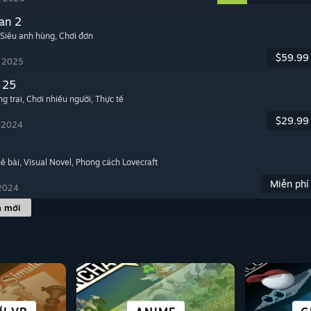
an 2
 Siêu anh hùng
, Chơi đơn
$59.99
, 2025
 25
g trại
, Chơi nhiều người
, Thực tế
$29.99
, 2024
hẻ bài
, Visual Novel
, Phong cách Lovecraft
Miễn phí
 2024
h mới