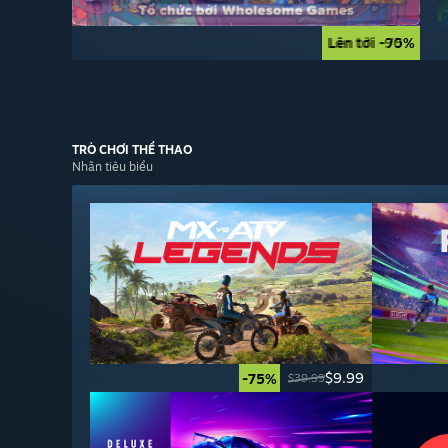
Lên tới -90%
Lên tới -75%
TRÒ CHƠI
THỂ THAO
Nhãn tiêu biểu
$9.99
-75%
$39.99