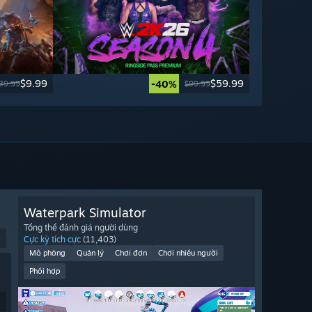
$9.99
$59.99
-40%
39.99
$99.99
Waterpark Simulator
Tổng thể đánh giá người dùng
9
Cực kỳ tích cực
(11,403)
Mô phỏng
Quản lý
Chơi đơn
Chơi nhiều người
Phối hợp