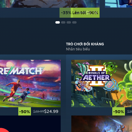
-35%
Lên tới -90%
$9.74
$14.99
TRÒ CHƠI
ĐỐI KHÁNG
Nhãn tiêu biểu
$24.99
-50%
-50%
$49.99
$2