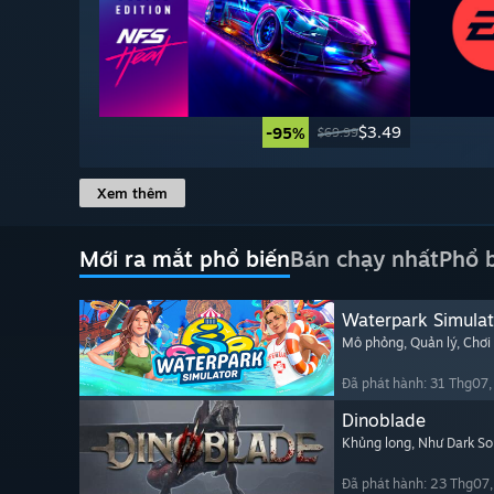
$3.49
-95%
$69.99
Xem thêm
Mới ra mắt phổ biến
Bán chạy nhất
Phổ 
Waterpark Simulat
Mô phỏng
, Quản lý
, Chơi
Đã phát hành: 31 Thg07
Dinoblade
Khủng long
, Như Dark So
Đã phát hành: 23 Thg07