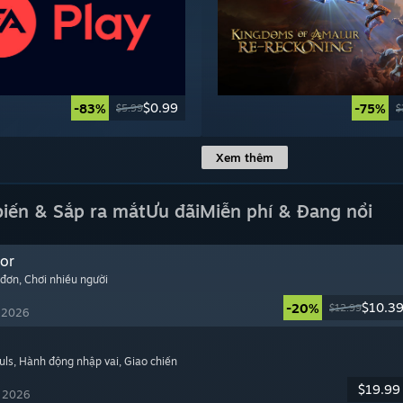
$0.99
-83%
-75%
$5.99
$
Xem thêm
biến & Sắp ra mắt
Ưu đãi
Miễn phí & Đang nổi
or
 đơn
, Chơi nhiều người
$10.3
-20%
$12.99
, 2026
uls
, Hành động nhập vai
, Giao chiến
$19.99
, 2026