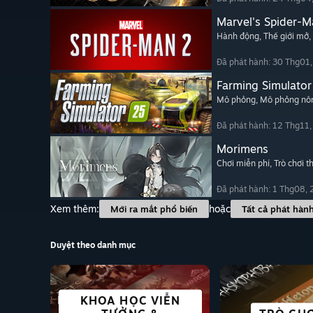
Marvel's Spider-M
Hành động
, Thế giới mở
,
Đã phát hành: 30 Thg01
Farming Simulator
Mô phỏng
, Mô phỏng nôn
Đã phát hành: 12 Thg11
Morimens
Chơi miễn phí
, Trò chơi t
Đã phát hành: 1 Thg08,
Xem thêm:
hoặc
Mới ra mắt phổ biến
Tất cả phát hàn
Duyệt theo danh mục
KHOA HỌC VIỄN
THÀNH PHỐ & LẬP