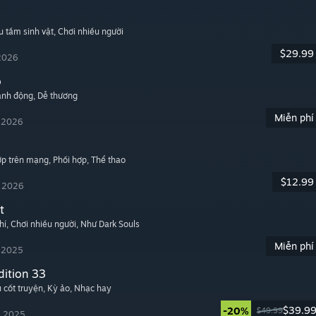
u tầm sinh vật
, Chơi nhiều người
$29.99
 2026
o
ành động
, Dễ thương
Miễn phí
, 2026
hợp trên mạng
, Phối hợp
, Thể thao
$12.99
, 2026
t
hí
, Chơi nhiều người
, Như Dark Souls
Miễn phí
, 2025
dition 33
u cốt truyện
, Kỳ ảo
, Nhạc hay
$39.9
-20%
$49.99
, 2025