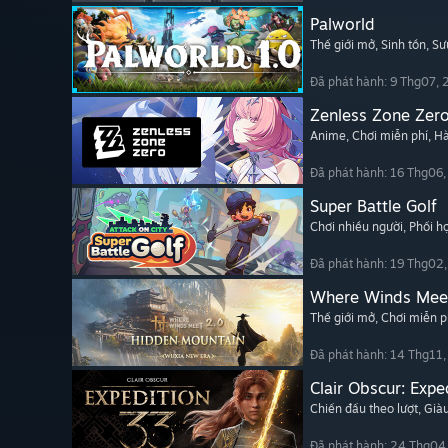
Palworld
Thế giới mở
, Sinh tồn
, Sư
Đã phát hành: 9 Thg07,
Zenless Zone Zer
Anime
, Chơi miễn phí
, H
Đã phát hành: 16 Thg06
Super Battle Golf
Chơi nhiều người
, Phối 
Đã phát hành: 19 Thg02
Where Winds Mee
Thế giới mở
, Chơi miễn p
Đã phát hành: 14 Thg11
Clair Obscur: Expe
Chiến đấu theo lượt
, Già
Đã phát hành: 24 Thg04