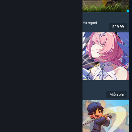
Palworld
Thế giới mở
, Sinh tồn
, Sưu tầm sinh vật
, Chơi nhiều người
$29.99
Đã phát hành: 9 Thg07, 2026
Zenless Zone Zero
Anime
, Chơi miễn phí
, Hành động
, Hài hước
Miễn phí
Đã phát hành: 16 Thg06, 2026