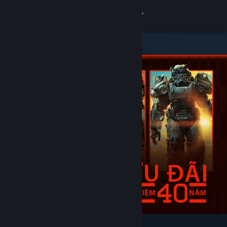
Đăng nhập
Cửa hàng
Cộng đồng
Thông tin
Hỗ trợ
Thay đổi ngôn ngữ
Cài ứng dụng Steam di động
Xem web cho desktop
Tiêu biểu & nên xem