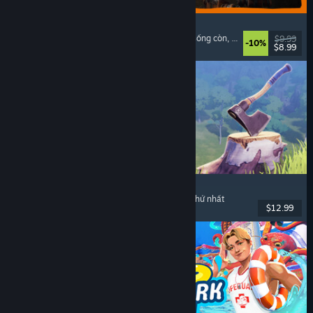
GRAIN ROT
Phối hợp trên mạng
, Góc nhìn thứ nhất
, Kinh dị sống còn
, Hành động roguelike
$9.99
-10%
$8.99
Đã phát hành: 7 Thg08, 2026
Chop Chop Inc.
Mô phỏng nghề nghiệp
, Chế tác
, Hài
, Góc nhìn thứ nhất
$12.99
Đã phát hành: 7 Thg08, 2026