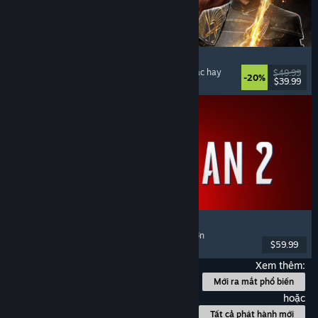
Clair Obscur: Expedition 33
Chiến đấu theo lượt
, Giàu cốt truyện
, Kỳ ảo
, Nhạc hay
$49.99
-20%
$39.99
Đã phát hành: 24 Thg04, 2025
Marvel's Spider-Man 2
Hành động
, Thế giới mở
, Siêu anh hùng
, Chơi đơn
$59.99
Đã phát hành: 30 Thg01, 2025
Xem thêm:
Mới ra mắt phổ biến
hoặc
Tất cả phát hành mới