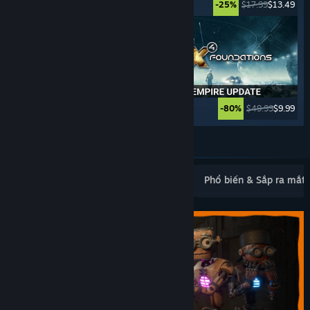
$11.99
$9.59
$17.99
$13.49
-20%
-25%
$39.99
$29.99
$49.99
$9.99
-25%
-80%
Xem thêm
Mới ra mắt phổ biến
Bán chạy nhất
Phổ biến & Sắp ra mắt