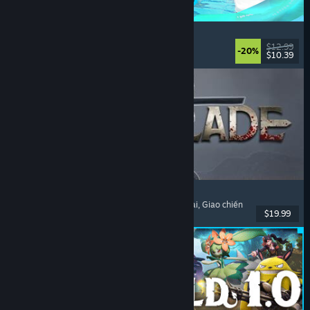
Waterpark Simulator
Mô phỏng
, Quản lý
, Chơi đơn
, Chơi nhiều người
$12.99
-20%
$10.39
Đã phát hành: 31 Thg07, 2026
Dinoblade
Khủng long
, Như Dark Souls
, Hành động nhập vai
, Giao chiến
$19.99
Đã phát hành: 23 Thg07, 2026