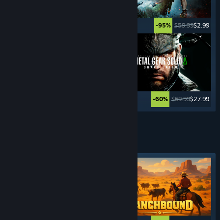
$49.99
$2.49
$59.99
$2.99
-95%
-95%
$59.99
$11.99
$69.99
$27.99
-80%
-60%
Xem thêm
TRÒ CHƠI
CHIẾN THUẬT 4x
Nhãn tiêu biểu