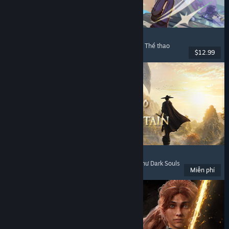
Super Battle Golf
Chơi nhiều người
, Phối hợp trên mạng
, Phối hợp
, Thể thao
$12.99
Đã phát hành: 19 Thg02, 2026
Where Winds Meet
Thế giới mở
, Chơi miễn phí
, Chơi nhiều người
, Như Dark Souls
Miễn phí
Đã phát hành: 14 Thg11, 2025