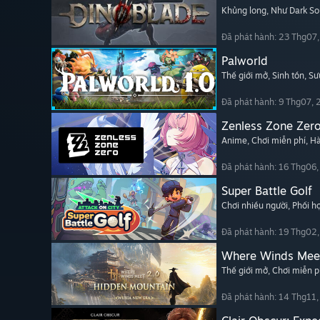
Khủng long
, Như Dark So
Đã phát hành: 23 Thg07
Palworld
Thế giới mở
, Sinh tồn
, Sư
Đã phát hành: 9 Thg07,
Zenless Zone Zer
Anime
, Chơi miễn phí
, H
Đã phát hành: 16 Thg06
Super Battle Golf
Chơi nhiều người
, Phối 
Đã phát hành: 19 Thg02
Where Winds Mee
Thế giới mở
, Chơi miễn p
Đã phát hành: 14 Thg11