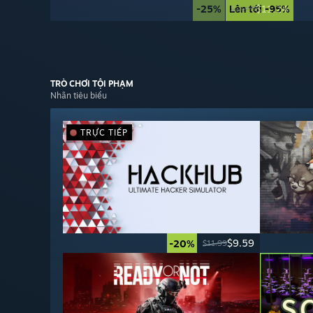
-25%
Lên tới -95%
$11.24
$14.99
TRÒ CHƠI
TỘI PHẠM
Nhãn tiêu biểu
TRỰC TIẾP
$9.59
-20%
$11.99