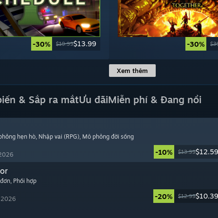
$13.99
-30%
-30%
$19.99
$3
Xem thêm
biến & Sắp ra mắt
Ưu đãi
Miễn phí & Đang nổi
 phỏng hẹn hò
, Nhập vai (RPG)
, Mô phỏng đời sống
$12.5
-10%
$13.99
 2026
or
 đơn
, Phối hợp
$10.3
-20%
$12.99
, 2026