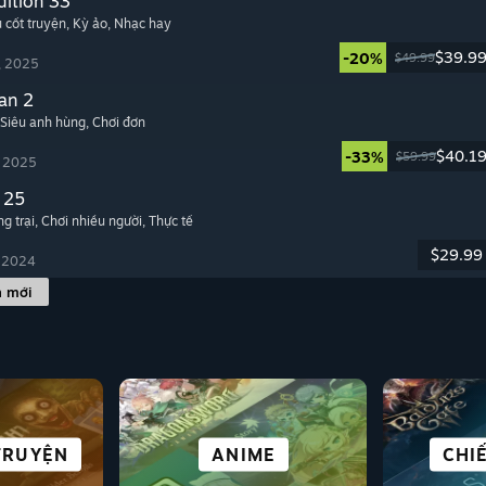
dition 33
u cốt truyện
, Kỳ ảo
, Nhạc hay
$39.9
-20%
$49.99
, 2025
an 2
 Siêu anh hùng
, Chơi đơn
$40.1
-33%
$59.99
, 2025
 25
g trại
, Chơi nhiều người
, Thực tế
$29.99
, 2024
h mới
KHOA HỌC VIỄN
 & LẬP
TRUYỆN
HAO
VAI
THẾ GIỚI MỞ
PHỐI HỢP
TƯỞNG &
ANIME
TUYỆT
CHI
SI
K
CYBERPUNK