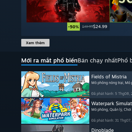
$24.99
-50%
$49.99
Xem thêm
Mới ra mắt phổ biến
Bán chạy nhất
Phổ 
Fields of Mistria
Mô phỏng nông trại
, Mô
Đã phát hành: 5 Thg08,
Waterpark Simulat
Mô phỏng
, Quản lý
, Chơi
Đã phát hành: 31 Thg07
Dinoblade