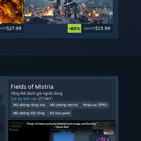
$27.99
$15.99
-60%
9.99
$39.99
Fields of Mistria
Tổng thể đánh giá người dùng
9
Cực kỳ tích cực
(27,067)
Mô phỏng nông trại
Mô phỏng hẹn hò
Nhập vai (RPG)
Mô phỏng đời sống
Đồ họa pixel
9