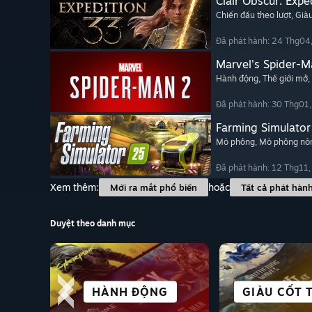
Clair Obscur: Expe
Chiến đấu theo lượt
, Già
Đã phát hành: 24 Thg04
Marvel's Spider-M
Hành động
, Thế giới mở
,
Đã phát hành: 30 Thg01
Farming Simulator
Mô phỏng
, Mô phỏng nôn
Đã phát hành: 12 Thg11
Xem thêm:
hoặc
Mới ra mắt phổ biến
Tất cả phát hàn
Duyệt theo danh mục
THÀNH PHỐ
CHƠI MIỄN PHÍ
TRÒ CHƠI VR
HÀNH ĐỘNG
ĐỐI KHÁNG
GIÀU CỐT 
THỂ T
NHẬP 
CƯ