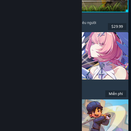
Palworld
Thế giới mở
, Sinh tồn
, Sưu tầm sinh vật
, Chơi nhiều người
$29.99
Đã phát hành: 9 Thg07, 2026
Zenless Zone Zero
Anime
, Chơi miễn phí
, Hành động
, Hài hước
Miễn phí
Đã phát hành: 16 Thg06, 2026