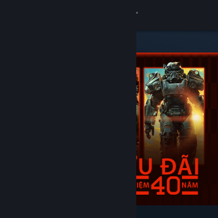
Đăng nhập
Cửa hàng
Cộng đồng
Thông tin
Hỗ trợ
Thay đổi ngôn ngữ
Cài ứng dụng Steam di động
Xem web cho desktop
Tiêu biểu & nên xem