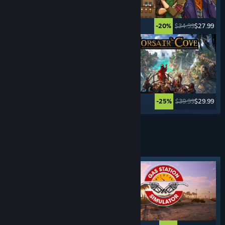
$12.99
$10.39
$34.99
$27.99
-20%
-20%
$19.99
$16.99
$39.99
$29.99
-15%
-25%
Xem thêm
TRÒ CHƠI
MÔ PHỎNG LÁI XE
Nhãn tiêu biểu