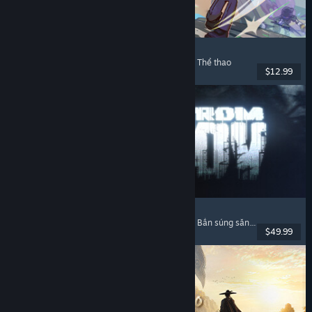
Super Battle Golf
Chơi nhiều người
, Phối hợp trên mạng
, Phối hợp
, Thể thao
$12.99
Đã phát hành: 19 Thg02, 2026
Escape from Tarkov
Kinh dị tâm lý
, Bắn súng đào tẩu
, Tùy biến súng
, Bắn súng săn đồ
$49.99
Đã phát hành: 15 Thg11, 2025