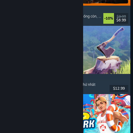
GRAIN ROT
Phối hợp trên mạng
, Góc nhìn thứ nhất
, Kinh dị sống còn
, Hành động roguelike
$9.99
-10%
$8.99
Đã phát hành: 7 Thg08, 2026
Chop Chop Inc.
Mô phỏng nghề nghiệp
, Chế tác
, Hài
, Góc nhìn thứ nhất
$12.99
Đã phát hành: 7 Thg08, 2026