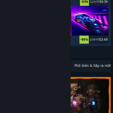
$19.99
$16.99
$19.99
$9.39
-15%
-53%
$34.99
$26.24
$69.99
$3.49
-25%
-95%
Xem thêm
Mới ra mắt phổ biến
Bán chạy nhất
Phổ biến & Sắp ra mắt