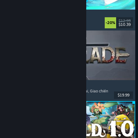
Waterpark Simulator
Mô phỏng
, Quản lý
, Chơi đơn
, Chơi nhiều người
$12.99
-20%
$10.39
Đã phát hành: 31 Thg07, 2026
Dinoblade
Khủng long
, Như Dark Souls
, Hành động nhập vai
, Giao chiến
$19.99
Đã phát hành: 23 Thg07, 2026