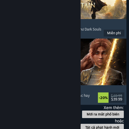
Where Winds Meet
Thế giới mở
, Chơi miễn phí
, Chơi nhiều người
, Như Dark Souls
Miễn phí
Đã phát hành: 14 Thg11, 2025
Clair Obscur: Expedition 33
Chiến đấu theo lượt
, Giàu cốt truyện
, Kỳ ảo
, Nhạc hay
$49.99
-20%
$39.99
Đã phát hành: 24 Thg04, 2025
Xem thêm:
Mới ra mắt phổ biến
hoặc
Tất cả phát hành mới