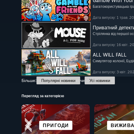
Gamble With Your
Багатокористувацька гр
Дата випуску: 1 трав. 2
Приватний детек
Стрілянка від першої о
Дата випуску: 16 квіт. 2
ALL WILL FALL
Симулятор колонії
, Буд
Дата випуску: 3 квіт. 20
Більше:
чи
Популярні новинки
Усі новинки
Перегляд за категорією
ВІЗУАЛЬНІ НОВЕЛИ
ГЛИБОКИЙ СЮЖЕТ
ПРИГОДИ
РОЛЬОВІ
ВІДКРИТИ
КАЗУАЛЬН
ВИЖИВ
БОЙОВ