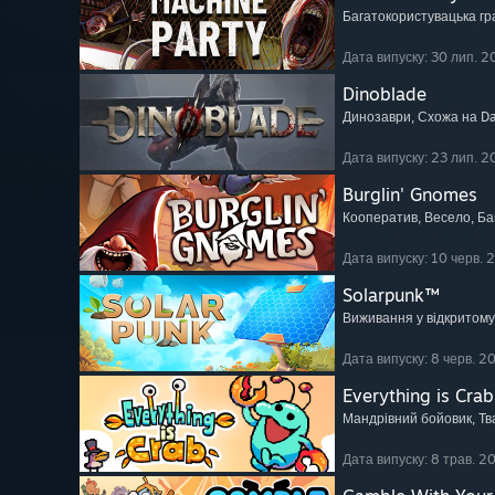
Багатокористувацька гр
Дата випуску: 30 лип. 2
Dinoblade
Динозаври
, Схожа на Da
Дата випуску: 23 лип. 2
Burglin' Gnomes
Кооператив
, Весело
, Б
Дата випуску: 10 черв. 
Solarpunk™
Виживання у відкритому 
Дата випуску: 8 черв. 2
Everything is Crab
Мандрівний бойовик
, Т
Дата випуску: 8 трав. 2