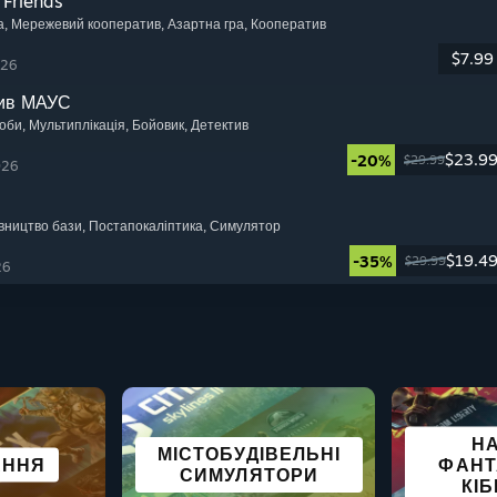
 Friends
а
, Мережевий кооператив
, Азартна гра
, Кооператив
$7.99
026
тив МАУС
соби
, Мультиплікація
, Бойовик
, Детектив
$23.9
-20%
$29.99
026
івництво бази
, Постапокаліптика
, Симулятор
$19.4
-35%
$29.99
26
Н
МІСТОБУДІВЕЛЬНІ
Й СВІТ
І ІГРИ
АННЯ
ИКИ
ГОЛОВОЛОМКИ
ПЕРЕГОНИ
ЖАХИ
ФАНТ
СИМ
СИМУЛЯТОРИ
КІ