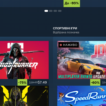
До -90%
До -85%
СПОРТИВНІ
ІГРИ
Відібрана позначка
НАЖИВО
$7.49
-75%
-60%
$29.99
$3