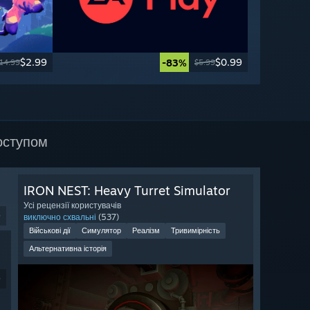
$2.99
$0.99
-83%
14.99
$5.99
оступом
IRON NEST: Heavy Turret Simulator
Усі рецензії користувачів
9
виключно схвальні
(537)
Військові дії
Симулятор
Реалізм
Тривимірність
Альтернативна історія
9