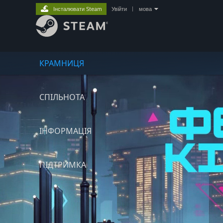
Інсталювати Steam
Увійти
|
мова
КРАМНИЦЯ
СПІЛЬНОТА
ІНФОРМАЦІЯ
ПІДТРИМКА