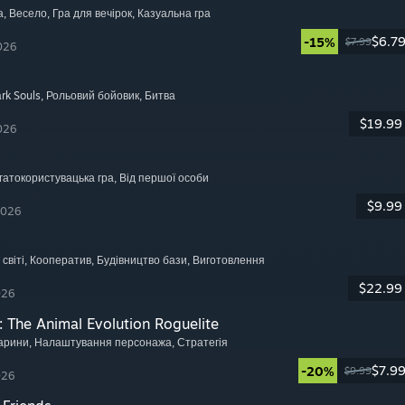
а
, Весело
, Гра для вечірок
, Казуальна гра
$6.7
-15%
$7.99
026
rk Souls
, Рольовий бойовик
, Битва
$19.99
026
агатокористувацька гра
, Від першої особи
$9.99
2026
світі
, Кооператив
, Будівництво бази
, Виготовлення
$22.99
026
: The Animal Evolution Roguelite
варини
, Налаштування персонажа
, Стратегія
$7.9
-20%
$9.99
026