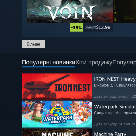
$12.99
-35%
$19.99
Більше
Популярні новинки
Хіти продажу
Популяр
IRON NEST: Heavy 
Військові дії
, Симулятор
Дата випуску: 6 серп. 2
Waterpark Simulat
Симулятор
, Менеджмен
Дата випуску: 31 лип. 2
Machine Party