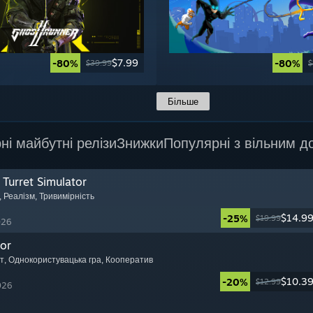
$7.99
-80%
-80%
$39.99
$
Більше
ні майбутні релізи
Знижки
Популярні з вільним д
Turret Simulator
, Реалізм
, Тривимірність
$14.9
-25%
$19.99
026
or
т
, Однокористувацька гра
, Кооператив
$10.3
-20%
$12.99
026