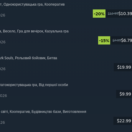
т
, Однокористувацька гра
, Кооператив
$10.3
-20%
$12.99
026
а
, Весело
, Гра для вечірок
, Казуальна гра
$6.7
-15%
$7.99
026
rk Souls
, Рольовий бойовик
, Битва
$19.99
026
агатокористувацька гра
, Від першої особи
$9.99
2026
світі
, Кооператив
, Будівництво бази
, Виготовлення
$22.99
026