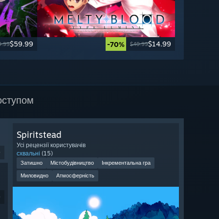
$59.99
$14.99
-70%
9.99
$49.99
оступом
Spiritstead
Усі рецензії користувачів
9
схвальні
(15)
Затишно
Містобудівництво
Інкрементальна гра
Миловидно
Атмосферність
9