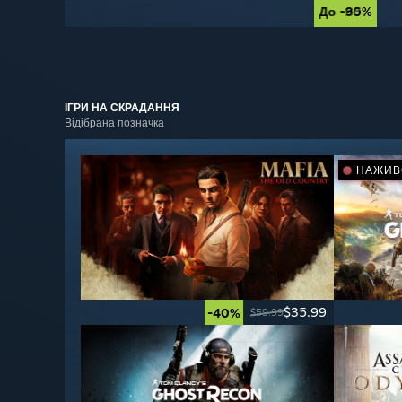
До -90%
До -85%
ІГРИ НА
СКРАДАННЯ
Відібрана позначка
НАЖИВ
$35.99
-40%
$59.99