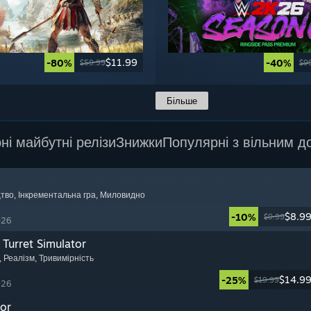
$11.99
-80%
-40%
$59.99
$9
Більше
ні майбутні релізи
Знижки
Популярні з вільним д
цтво
, Інкрементальна гра
, Миловидно
$8.9
-10%
$9.99
026
Turret Simulator
, Реалізм
, Тривимірність
$14.9
-25%
$19.99
026
or