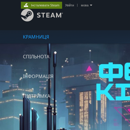
Інсталювати Steam
Увійти
|
мова
КРАМНИЦЯ
СПІЛЬНОТА
ІНФОРМАЦІЯ
ПІДТРИМКА