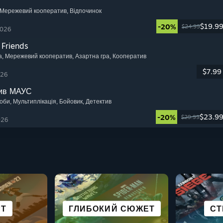
 Мережевий кооператив
, Відпочинок
$19.9
-20%
$24.99
2026
 Friends
а
, Мережевий кооператив
, Азартна гра
, Кооператив
$7.99
026
тив МАУС
соби
, Мультиплікація
, Бойовик
, Детектив
$23.9
-20%
$29.99
026
 НОВЕЛИ
 З ВР
РТ
Е
ГЛИБОКИЙ СЮЖЕТ
ВИЖИВАННЯ
ПРИГОДИ
РОЛЬОВІ
ЧУДОВ
КАЗУА
ПО
СТ