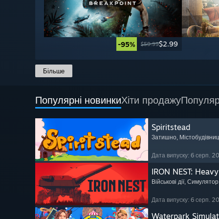
$2.99
-95%
$59.99
Більше
Популярні новинки
Хіти продажу
Популяр
Spiritstead
Затишно
, Містобудівни
Дата випуску: 6 серп. 2
IRON NEST: Heavy 
Військові дії
, Симулятор
Дата випуску: 6 серп. 2
Waterpark Simulat