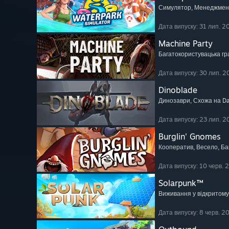
Симулятор
, Менеджмен
Дата випуску: 31 лип. 2
Machine Party
Багатокористувацька гр
Дата випуску: 30 лип. 2
Dinoblade
Динозаври
, Схожа на Da
Дата випуску: 23 лип. 2
Burglin' Gnomes
Кооператив
, Весело
, Б
Дата випуску: 10 черв. 
Solarpunk™
Виживання у відкритому 
Дата випуску: 8 черв. 2