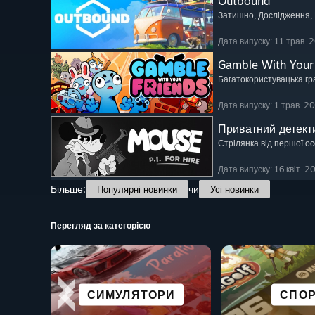
Outbound
Затишно
, Дослідження
,
Дата випуску: 11 трав. 
Gamble With Your
Багатокористувацька гр
Дата випуску: 1 трав. 2
Приватний детек
Стрілянка від першої о
Дата випуску: 16 квіт. 2
Більше:
чи
Популярні новинки
Усі новинки
Перегляд за категорією
МІСТОБУДІВЕЛЬНІ
КООПЕРАТИВНІ
ГОЛОВОЛОМКИ
СИМУЛЯТОРИ
ВІЗУАЛЬНІ
ПРОДУКТИ
СПО
АНІМ
СИМУЛЯТОРИ