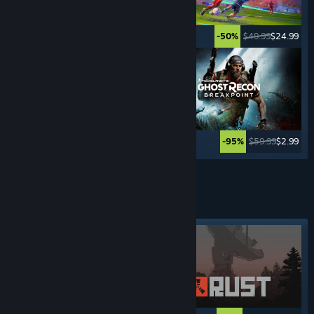
$29.99
$4.49
$49.99
$24.99
-85%
-50%
$49.99
$2.49
$59.99
$2.99
-95%
-95%
Daha Fazlasını Görün
MACERA
OYUNLARI
Öne çıkan etiket