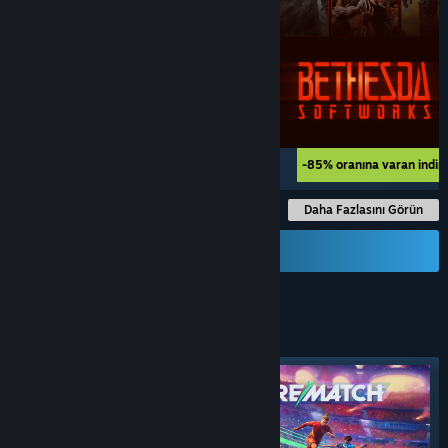
-75% oranına varan indirimler
-85% oranına varan indir
Daha Fazlasını Görün
Hediye Kartı Gönder
TPS
OYUNLARI
Öne çıkan etiket