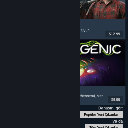
Ore Factory Squad ⛏️
Simülasyon
, Madencilik
, Sandbox
, Çevrimiçi Eşli Oyun
$12.99
Yayınlandı: 16 Tem 2026
Pathogenic
Rogue-like
, Üstten Görünüşlü Nişancı
, Mermi Cehennemi
, Mermi Cenneti
$9.99
Yayınlandı: 16 Tem 2026
Dahasını gör:
Popüler Yeni Çıkanlar
ya da
Tüm Yeni Çıkanlar