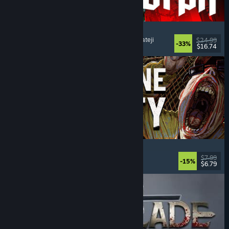
Quasimorph
RYO
, Strateji
, Sıra Tabanlı Savaş
, Sıra Tabanlı Strateji
$24.99
-33%
$16.74
Yayınlandı: 31 Tem 2026
Machine Party
Çok Oyunculu
, Komik
, Parti Oyunu
, Eşli
$7.99
-15%
$6.79
Yayınlandı: 30 Tem 2026