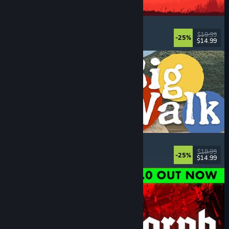
IRON NEST: Heavy Turret Simulator
Askerî
, Simülasyon
, Gerçekçi
, 3D
$19.99
-25%
$14.99
Yayınlandı: 6 Ağu 2026
Big Walk
Açık Dünya
, Macera
, Eşli Ana Görev
, Bulmaca
$19.99
-25%
$14.99
Yayınlandı: 4 Ağu 2026