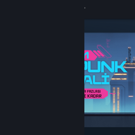
Giriş yap
Mağaza
Topluluk
Hakkında
Destek
Dili değiştir
Steam mobil uygulamasını yükle
Masaüstü internet sitesini görüntüle
Öne Çıkanlar ve Tavsiye Edilenler