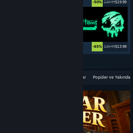
$19.99
$14.99
$39.99
$19.99
-25%
-50%
$7.99
$3.99
$39.99
$13.99
-50%
-65%
Daha Fazlasını Görün
Popüler Yeni Çıkanlar
En Çok Satanlar
Popüler ve Yakında