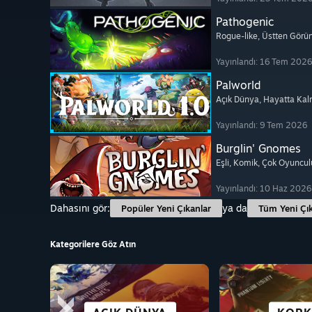
Pathogenic
Rogue-like
, Üstten Görü
Yayınlandı: 16 Tem 2026
Palworld
Açık Dünya
, Hayatta Ka
Yayınlandı: 9 Tem 2026
Burglin' Gnomes
Eşli
, Komik
, Çok Oyuncul
Yayınlandı: 10 Haz 2026
Dahasını gör:
ya da
Popüler Yeni Çıkanlar
Tüm Yeni Çık
Kategorilere Göz Atın
BILIM KURGU VE