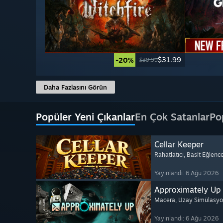
$31.99
-20%
$39.99
Daha Fazlasını Görün
Popüler Yeni Çıkanlar
En Çok Satanlar
Po
Cellar Keeper
Rahatlatıcı
, Basit Eğlenc
Yayınlandı: 6 Ağu 2026
Approximately Up
Macera
, Uzay Simülasy
Yayınlandı: 6 Ağu 2026