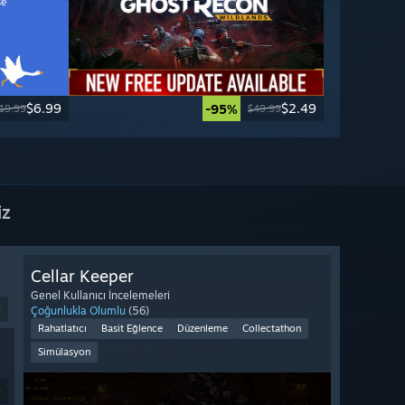
$6.99
$2.49
-95%
19.99
$49.99
iz
Cellar Keeper
Genel Kullanıcı İncelemeleri
9
Çoğunlukla Olumlu
(56)
Rahatlatıcı
Basit Eğlence
Düzenleme
Collectathon
Simülasyon
9