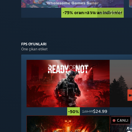
-75% oranına varan indirimler
-35%
$9.74
$14.99
FPS
OYUNLARI
Öne çıkan etiket
$24.99
-50%
$49.99
CANLI