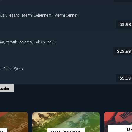
nüşlü Nişancı
, Mermi Cehennemi
, Mermi Cenneti
$9.99
lma
, Yaratık Toplama
, Çok Oyunculu
$29.99
u
, Birinci Şahıs
$9.99
anlar
OYNAMASI
D