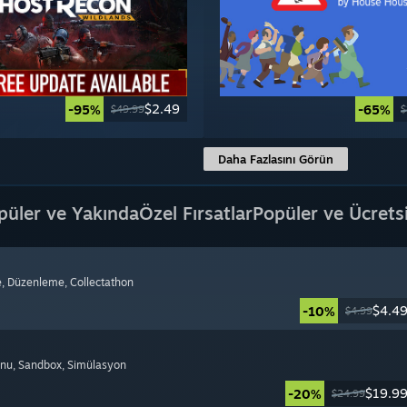
$2.49
-95%
-65%
$49.99
$
Daha Fazlasını Görün
püler ve Yakında
Özel Fırsatlar
Popüler ve Ücrets
e
, Düzenleme
, Collectathon
$4.4
-10%
$4.99
onu
, Sandbox
, Simülasyon
$19.9
-20%
$24.99