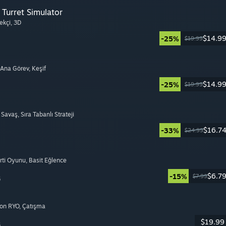
Turret Simulator
ekçi
, 3D
$14.9
-25%
$19.99
i Ana Görev
, Keşif
$14.9
-25%
$19.99
ı Savaş
, Sıra Tabanlı Strateji
$16.7
-33%
$24.99
arti Oyunu
, Basit Eğlence
$6.7
-15%
$7.99
6
yon RYO
, Çatışma
$19.99
6