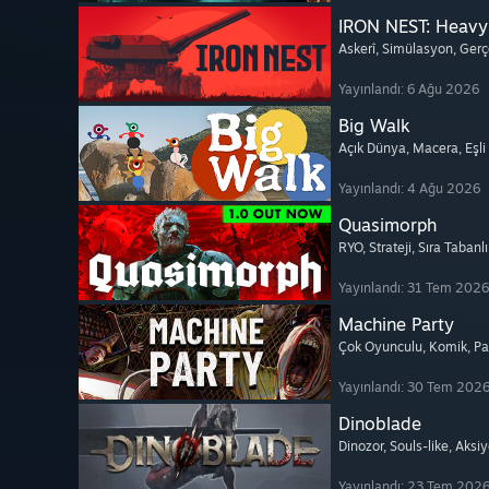
IRON NEST: Heavy 
Askerî
, Simülasyon
, Gerç
Yayınlandı: 6 Ağu 2026
Big Walk
Açık Dünya
, Macera
, Eşl
Yayınlandı: 4 Ağu 2026
Quasimorph
RYO
, Strateji
, Sıra Tabanl
Yayınlandı: 31 Tem 2026
Machine Party
Çok Oyunculu
, Komik
, P
Yayınlandı: 30 Tem 202
Dinoblade
Dinozor
, Souls-like
, Aksi
Yayınlandı: 23 Tem 202