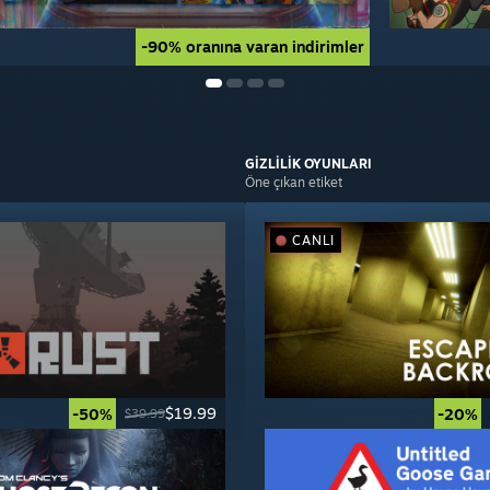
-90% oranına varan indirimler
-90% oranına varan indirimler
GİZLİLİK
OYUNLARI
Öne çıkan etiket
CANLI
$19.99
-50%
-20%
$39.99