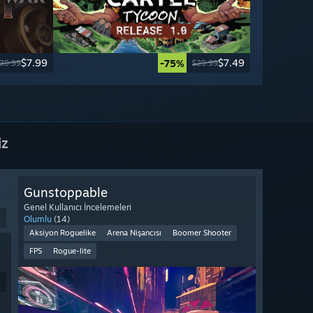
$7.99
$7.49
-75%
39.99
$29.99
iz
Gunstoppable
Genel Kullanıcı İncelemeleri
9
Olumlu
(14)
Aksiyon Roguelike
Arena Nişancısı
Boomer Shooter
FPS
Rogue-lite
9