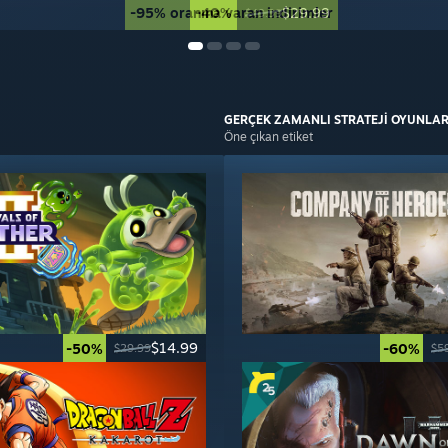
-95% oranına varan indirimler
-40%
$29.99
$49.99
GERÇEK ZAMANLI STRATEJİ
OYUNLAR
Öne çıkan etiket
$14.99
-50%
-60%
$29.99
$5