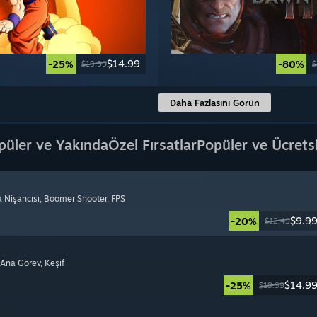
$14.99
-25%
-80%
$19.99
$
Daha Fazlasını Görün
püler ve Yakında
Özel Fırsatlar
Popüler ve Ücrets
a Nişancısı
, Boomer Shooter
, FPS
$9.9
-20%
$12.49
i Ana Görev
, Keşif
$14.9
-25%
$19.99