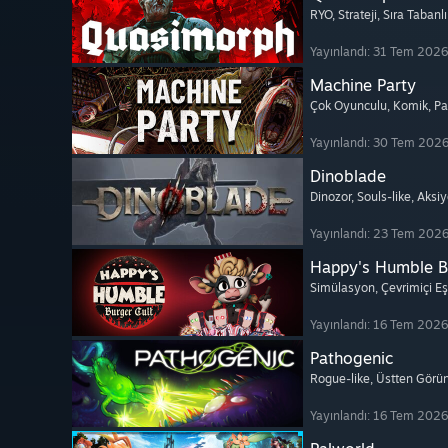
RYO
, Strateji
, Sıra Tabanl
Yayınlandı: 31 Tem 2026
Machine Party
Çok Oyunculu
, Komik
, P
Yayınlandı: 30 Tem 202
Dinoblade
Dinozor
, Souls-like
, Aksi
Yayınlandı: 23 Tem 202
Happy's Humble B
Simülasyon
, Çevrimiçi E
Yayınlandı: 16 Tem 2026
Pathogenic
Rogue-like
, Üstten Görü
Yayınlandı: 16 Tem 2026