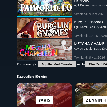
Palworld
Açık Dünya
, Hayatta Ka
Yayınlandı: 9 Tem 2026
Burglin' Gnomes
Eşli
, Komik
, Çok Oyuncul
Yayınlandı: 10 Haz 2026
MECCHA CHAMEL
Çok Oyunculu
, Basit Eğl
Yayınlandı: 9 Haz 2026
Dahasını gör:
ya da
Popüler Yeni Çıkanlar
Tüm Yeni Çık
Kategorilere Göz Atın
OYNAMASI
ŞEHIR VE YERLEŞIM
MACERA
YARIŞ
GÖRSEL 
ZENGIN H
VR ÜRÜN
ANIM
ÜCRETSIZ