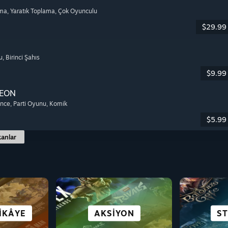
lma
, Yaratık Toplama
, Çok Oyunculu
$29.99
u
, Birinci Şahıs
$9.99
EON
ence
, Parti Oyunu
, Komik
$5.99
anlar
BILIM KURGU VE
ROMAN
IKÂYE
LERI
E
HAYATTA KALMA
SIMÜLASYON
AKSIYON
BASI
AÇI
B
ST
CYBERPUNK