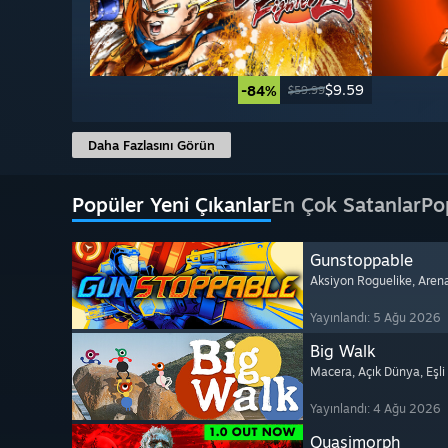
$9.59
-84%
$59.99
Daha Fazlasını Görün
Popüler Yeni Çıkanlar
En Çok Satanlar
Po
Gunstoppable
Aksiyon Roguelike
, Aren
Yayınlandı: 5 Ağu 2026
Big Walk
Macera
, Açık Dünya
, Eşl
Yayınlandı: 4 Ağu 2026
Quasimorph