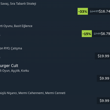
ı Savaş
, Sıra Tabanlı Strateji
$16.7
-33%
$24.99
arti Oyunu
, Basit Eğlence
$6.7
-15%
$7.99
6
yon RYO
, Çatışma
$19.99
6
urger Cult
şli Oyun
, Aşçılık
, Korku
$9.99
nüşlü Nişancı
, Mermi Cehennemi
, Mermi Cenneti
$9.99