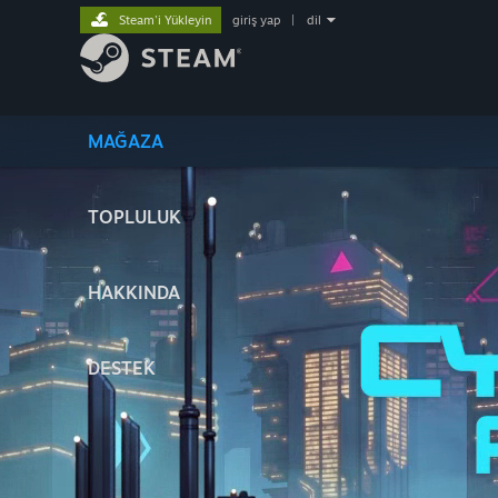
Steam'i Yükleyin
giriş yap
|
dil
MAĞAZA
TOPLULUK
HAKKINDA
DESTEK