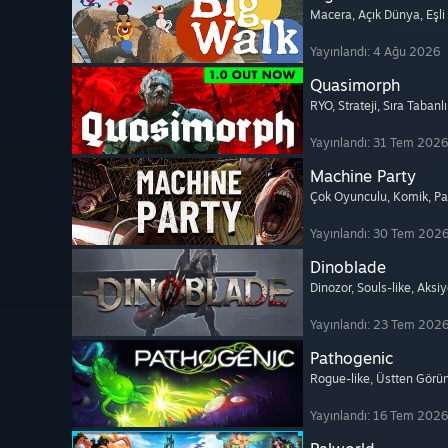
Macera
, Açık Dünya
, Eşl
Yayınlandı: 4 Ağu 2026
Quasimorph
RYO
, Strateji
, Sıra Tabanl
Yayınlandı: 31 Tem 2026
Machine Party
Çok Oyunculu
, Komik
, P
Yayınlandı: 30 Tem 202
Dinoblade
Dinozor
, Souls-like
, Aksi
Yayınlandı: 23 Tem 202
Pathogenic
Rogue-like
, Üstten Görü
Yayınlandı: 16 Tem 2026