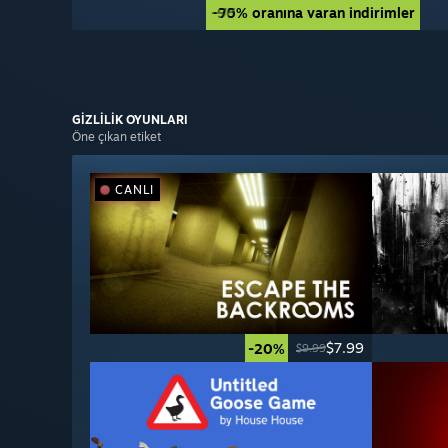
-90% oranına varan indirimler
-75% oranına varan indirimler
GİZLİLİK
OYUNLARI
Öne çıkan etiket
CANLI
$7.99
-20%
$9.99