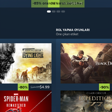
-85% oranına varan indirimler
-36%
$44.79
$69.99
ROL YAPMA
OYUNLARI
Öne çıkan etiket
$4.99
-80%
-90%
$24.99