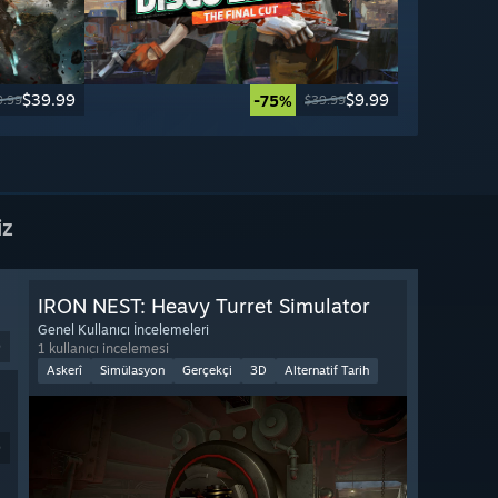
$39.99
$9.99
-75%
9.99
$39.99
iz
IRON NEST: Heavy Turret Simulator
Genel Kullanıcı İncelemeleri
9
1 kullanıcı incelemesi
Askerî
Simülasyon
Gerçekçi
3D
Alternatif Tarih
9