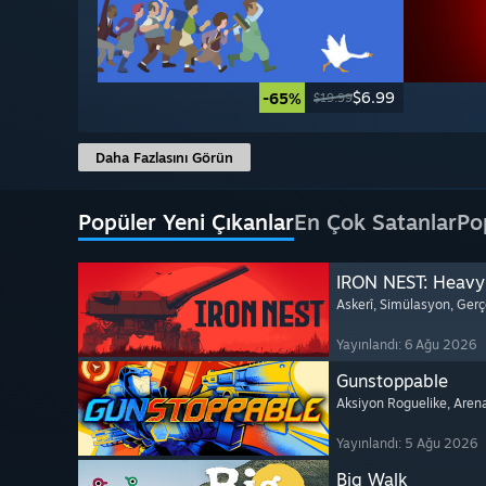
$6.99
-65%
$19.99
Daha Fazlasını Görün
Popüler Yeni Çıkanlar
En Çok Satanlar
Po
IRON NEST: Heavy 
Askerî
, Simülasyon
, Gerç
Yayınlandı: 6 Ağu 2026
Gunstoppable
Aksiyon Roguelike
, Aren
Yayınlandı: 5 Ağu 2026
Big Walk