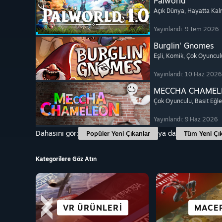
Palworld
Açık Dünya
, Hayatta Ka
Yayınlandı: 9 Tem 2026
Burglin' Gnomes
Eşli
, Komik
, Çok Oyuncul
Yayınlandı: 10 Haz 2026
MECCHA CHAMEL
Çok Oyunculu
, Basit Eğl
Yayınlandı: 9 Haz 2026
Dahasını gör:
ya da
Popüler Yeni Çıkanlar
Tüm Yeni Çık
Kategorilere Göz Atın
VR ÜRÜNLERI
SIMÜLASYON
AÇIK DÜNYA
STRATEJI
ROL YA
MACE
DÖV
ANIM