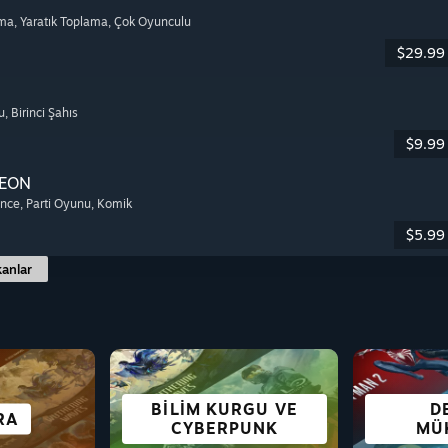
lma
, Yaratık Toplama
, Çok Oyunculu
$29.99
u
, Birinci Şahıs
$9.99
EON
ence
, Parti Oyunu
, Komik
$5.99
anlar
BILIM KURGU VE
OY
D
PMA
RA
ÜŞ
E
HAYATTA KALMA
AKSIYON
EŞLI
GÖRS
CYBERPUNK
MÜ
ÜC