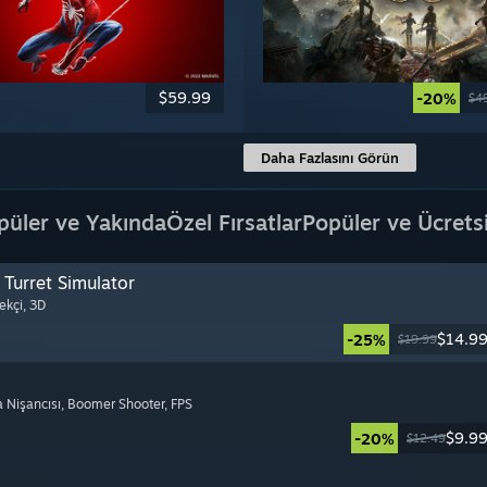
$59.99
-20%
$4
Daha Fazlasını Görün
püler ve Yakında
Özel Fırsatlar
Popüler ve Ücrets
Turret Simulator
ekçi
, 3D
$14.9
-25%
$19.99
a Nişancısı
, Boomer Shooter
, FPS
$9.9
-20%
$12.49