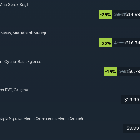
i Ana Görev
, Keşif
$14.9
-25%
$19.99
ı Savaş
, Sıra Tabanlı Strateji
$16.7
-33%
$24.99
arti Oyunu
, Basit Eğlence
$6.7
-15%
$7.99
6
yon RYO
, Çatışma
$19.99
6
nüşlü Nişancı
, Mermi Cehennemi
, Mermi Cenneti
$9.99