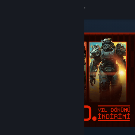
Giriş yap
Mağaza
Topluluk
Hakkında
Destek
Dili değiştir
Steam mobil uygulamasını yükle
Masaüstü internet sitesini görüntüle
Öne Çıkanlar ve Tavsiye Edilenler