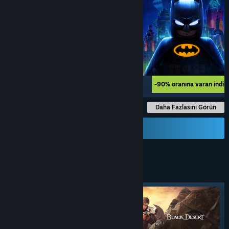
-75% oranına varan indirimler
-90% oranına varan indir
Daha Fazlasını Görün
Hediye Kartı Gönder
ROL YAPMA
OYUNLARI
Öne çıkan etiket