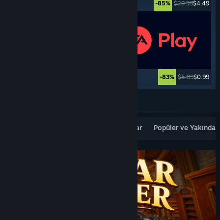
$24.99
$17.49
$29.99
$4.49
-30%
-85%
$12.99
$10.39
$5.99
$0.99
-20%
-83%
Daha Fazlasını Görün
Popüler Yeni Çıkanlar
En Çok Satanlar
Popüler ve Yakında