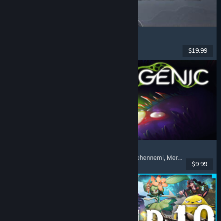
Dinoblade
Dinozor
, Souls-like
, Aksiyon RYO
, Çatışma
$19.99
Yayınlandı: 23 Tem 2026
Pathogenic
Rogue-like
, Üstten Görünüşlü Nişancı
, Mermi Cehennemi
, Mermi Cenneti
$9.99
Yayınlandı: 16 Tem 2026