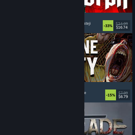
Quasimorph
RYO
, Strateji
, Sıra Tabanlı Savaş
, Sıra Tabanlı Strateji
$24.99
-33%
$16.74
Yayınlandı: 31 Tem 2026
Machine Party
Çok Oyunculu
, Komik
, Parti Oyunu
, Basit Eğlence
$7.99
-15%
$6.79
Yayınlandı: 30 Tem 2026