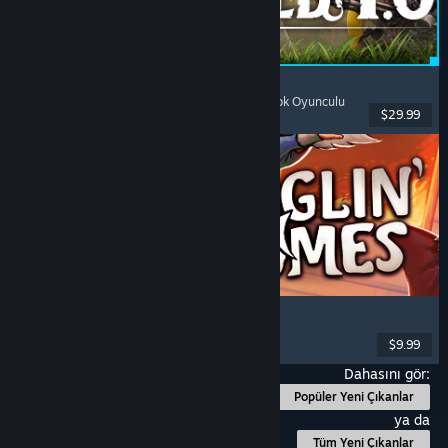
Palworld
Açık Dünya
, Hayatta Kalma
, Yaratık Toplama
, Çok Oyunculu
$29.99
Yayınlandı: 9 Tem 2026
Burglin' Gnomes
Eşli
, Komik
, Çok Oyunculu
, Birinci Şahıs
$9.99
Yayınlandı: 10 Haz 2026
Dahasını gör:
Popüler Yeni Çıkanlar
ya da
Tüm Yeni Çıkanlar