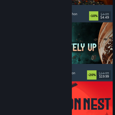
Cellar Keeper
Rahatlatıcı
, Basit Eğlence
, Düzenleme
, Collectathon
$4.99
-10%
$4.49
Yayınlandı: 6 Ağu 2026
Approximately Up
Macera
, Uzay Simülasyonu
, Sandbox
, Simülasyon
$24.99
-20%
$19.99
Yayınlandı: 6 Ağu 2026