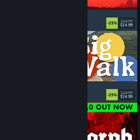
IRON NEST: Heavy Turret Simulator
Askerî
, Simülasyon
, Gerçekçi
, 3D
$19.99
-25%
$14.99
Yayınlandı: 6 Ağu 2026
Big Walk
Açık Dünya
, Macera
, Eşli Ana Görev
, Keşif
$19.99
-25%
$14.99
Yayınlandı: 4 Ağu 2026