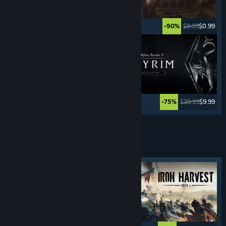
$59.99
$17.99
$9.99
$0.99
-70%
-90%
$49.99
$39.99
$39.99
$9.99
-20%
-75%
Daha Fazlasını Görün
GERÇEK ZAMANLI STRATEJİ
OYUNLARI
Öne çıkan etiket