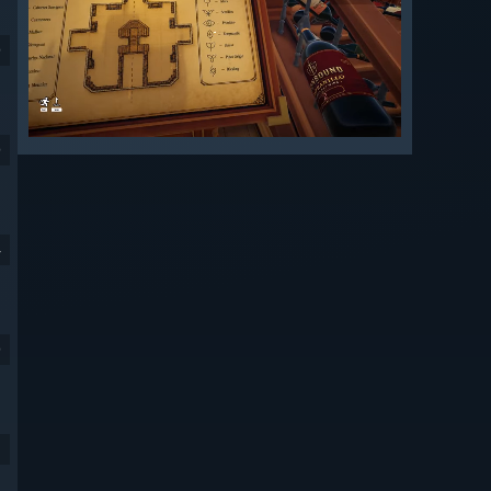
9
9
4
9