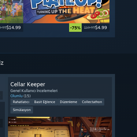
$14.99
$4.99
-75%
9.99
$19.99
iz
Cellar Keeper
Genel Kullanıcı İncelemeleri
9
Olumlu
(15)
Rahatlatıcı
Basit Eğlence
Düzenleme
Collectathon
Simülasyon
9