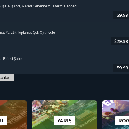
nüşlü Nişancı
, Mermi Cehennemi
, Mermi Cenneti
$9.99
lma
, Yaratık Toplama
, Çok Oyunculu
$29.99
u
, Birinci Şahıs
$9.99
anlar
TE
ROMAN
EJI
KU
BASIT EĞLENCE
ZENGIN HIKÂYE
YARIŞ
EŞLI
SIM
ROG
B
A
MEL