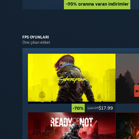
-90% oranına varan indirimler
-75% oranına varan indirimler
FPS
OYUNLARI
Öne çıkan etiket
$17.99
-70%
$59.99