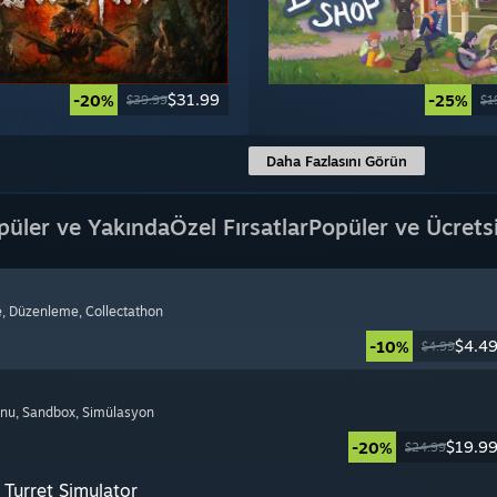
$31.99
-20%
-25%
$39.99
$1
Daha Fazlasını Görün
püler ve Yakında
Özel Fırsatlar
Popüler ve Ücrets
e
, Düzenleme
, Collectathon
$4.4
-10%
$4.99
onu
, Sandbox
, Simülasyon
$19.9
-20%
$24.99
Turret Simulator