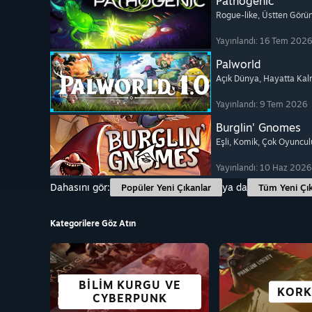
Pathogenic
Rogue-like
, Üstten Görü
Yayınlandı: 16 Tem 2026
Palworld
Açık Dünya
, Hayatta Ka
Yayınlandı: 9 Tem 2026
Burglin' Gnomes
Eşli
, Komik
, Çok Oyuncul
Yayınlandı: 10 Haz 2026
Dahasını gör:
ya da
Popüler Yeni Çıkanlar
Tüm Yeni Çık
Kategorilere Göz Atın
BILIM KURGU VE
OYNAMASI
DECK'
AÇIK DÜNYA
MACERA
GÖRSEL 
STRAT
KOR
CYBERPUNK
ÜCRETSIZ
MÜKEM