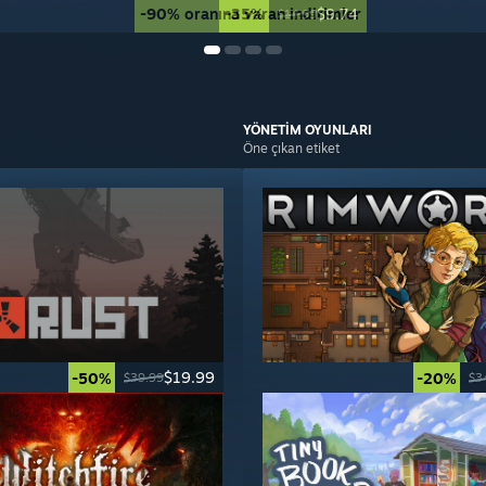
-90% oranına varan indirimler
-35%
$9.74
$14.99
YÖNETİM
OYUNLARI
Öne çıkan etiket
$19.99
-50%
-20%
$39.99
$3