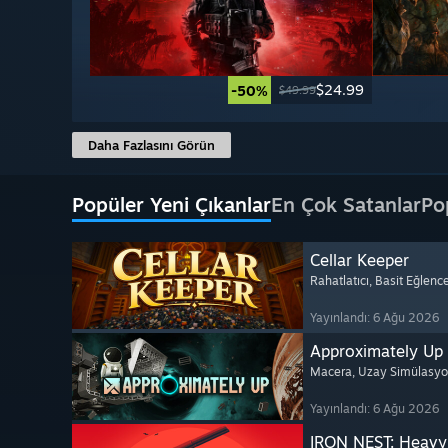
$24.99
-50%
$49.99
Daha Fazlasını Görün
Popüler Yeni Çıkanlar
En Çok Satanlar
Po
Cellar Keeper
Rahatlatıcı
, Basit Eğlenc
Yayınlandı: 6 Ağu 2026
Approximately Up
Macera
, Uzay Simülasy
Yayınlandı: 6 Ağu 2026
IRON NEST: Heavy 