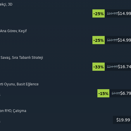
ekçi
, 3D
$14.9
-25%
$19.99
i Ana Görev
, Keşif
$14.9
-25%
$19.99
ı Savaş
, Sıra Tabanlı Strateji
$16.7
-33%
$24.99
arti Oyunu
, Basit Eğlence
$6.7
-15%
$7.99
6
yon RYO
, Çatışma
$19.99
6