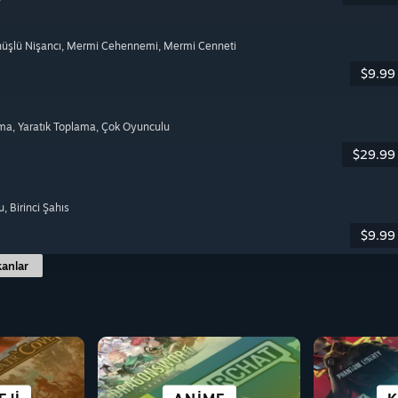
nüşlü Nişancı
, Mermi Cehennemi
, Mermi Cenneti
$9.99
lma
, Yaratık Toplama
, Çok Oyunculu
$29.99
u
, Birinci Şahıs
$9.99
anlar
OY