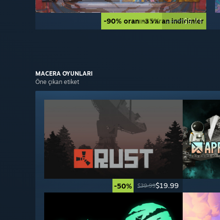
-90% oranına varan indirimler
-35%
$9.74
$14.99
MACERA
OYUNLARI
Öne çıkan etiket
$19.99
-50%
$39.99