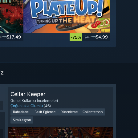
$17.49
$4.99
-75%
4.99
$19.99
iz
Cellar Keeper
Genel Kullanıcı İncelemeleri
9
Çoğunlukla Olumlu
(46)
Rahatlatıcı
Basit Eğlence
Düzenleme
Collectathon
Simülasyon
9