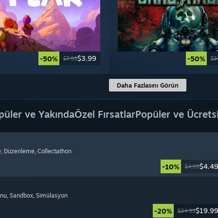
$3.99
-50%
-50%
$7.99
$3
Daha Fazlasını Görün
püler ve Yakında
Özel Fırsatlar
Popüler ve Ücrets
e
, Düzenleme
, Collectathon
$4.4
-10%
$4.99
onu
, Sandbox
, Simülasyon
$19.9
-20%
$24.99