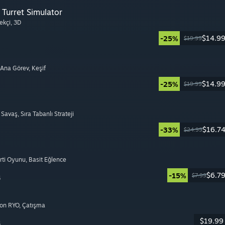
Turret Simulator
ekçi
, 3D
$14.9
-25%
$19.99
i Ana Görev
, Keşif
$14.9
-25%
$19.99
ı Savaş
, Sıra Tabanlı Strateji
$16.7
-33%
$24.99
arti Oyunu
, Basit Eğlence
$6.7
-15%
$7.99
6
yon RYO
, Çatışma
$19.99
6