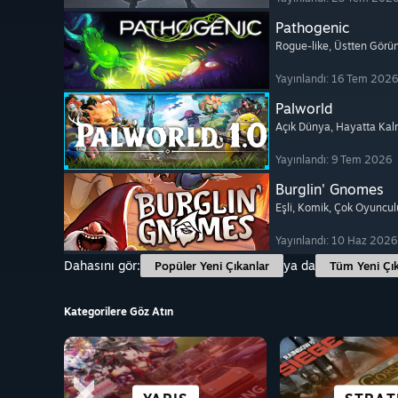
Pathogenic
Rogue-like
, Üstten Görü
Yayınlandı: 16 Tem 2026
Palworld
Açık Dünya
, Hayatta Ka
Yayınlandı: 9 Tem 2026
Burglin' Gnomes
Eşli
, Komik
, Çok Oyuncul
Yayınlandı: 10 Haz 2026
Dahasını gör:
ya da
Popüler Yeni Çıkanlar
Tüm Yeni Çık
Kategorilere Göz Atın
DECK'TE