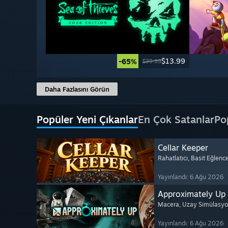
$13.99
-65%
$39.99
Daha Fazlasını Görün
Popüler Yeni Çıkanlar
En Çok Satanlar
Po
Cellar Keeper
Rahatlatıcı
, Basit Eğlenc
Yayınlandı: 6 Ağu 2026
Approximately Up
Macera
, Uzay Simülasy
Yayınlandı: 6 Ağu 2026