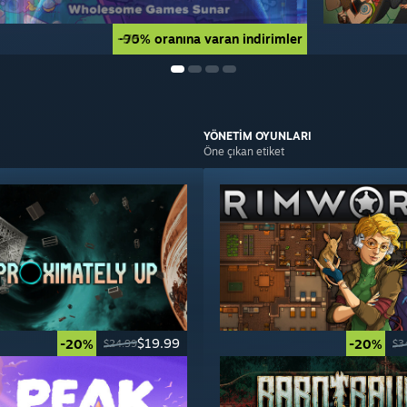
-90% oranına varan indirimler
-75% oranına varan indirimler
YÖNETİM
OYUNLARI
Öne çıkan etiket
$19.99
-20%
-20%
$24.99
$3