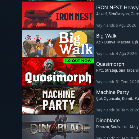
IRON NEST: Heavy 
Askerî
, Simülasyon
, Gerç
Yayınlandı: 6 Ağu 2026
Big Walk
Açık Dünya
, Macera
, Eşl
Yayınlandı: 4 Ağu 2026
Quasimorph
RYO
, Strateji
, Sıra Tabanl
Yayınlandı: 31 Tem 2026
Machine Party
Çok Oyunculu
, Komik
, P
Yayınlandı: 30 Tem 202
Dinoblade
Dinozor
, Souls-like
, Aksi
Yayınlandı: 23 Tem 202