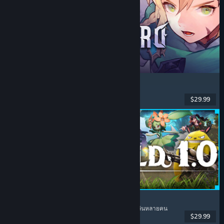
DragonSword : Awakening
แอ็คชัน
, ผจญภัย
, เกมสวมบทบาท
, อนิเมะ
$29.99
วันวางจำหน่าย: 22 ก.ค. 2026
Palworld
ท่องโลกกว้าง
, เอาชีวิตรอด
, สะสมสัตว์ประหลาด
, ผู้เล่นหลายคน
$29.99
วันวางจำหน่าย: 9 ก.ค. 2026