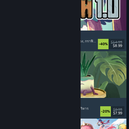
Sephiria
โร้คไลค์แบบแอ็คชัน
, โร้คไลท์
, การบริหารช่องเก็บของ
, กราฟิกแบบพิกเซล
$14.99
-40%
$8.99
วันวางจำหน่าย: 31 ก.ค. 2026
Leafy Corner
อุ่นกายสบายใจ
, แคชชวล
, จำลองสถานการณ์
, การบริหาร
$9.99
-20%
$7.99
วันวางจำหน่าย: 30 ก.ค. 2026