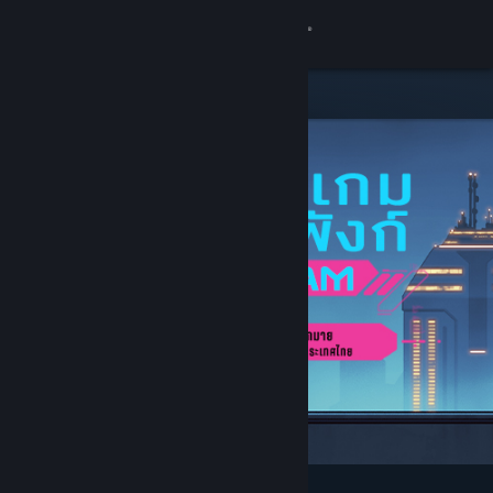
เข้าสู่ระบบ
ร้านค้า
ชุมชน
เกี่ยวกับ
ฝ่ายสนับสนุน
เปลี่ยนภาษา
รับแอป Steam แบบพกพา
ชมเว็บไซต์สำหรับเดสก์ท็อป
โดดเด่นและแนะนำ