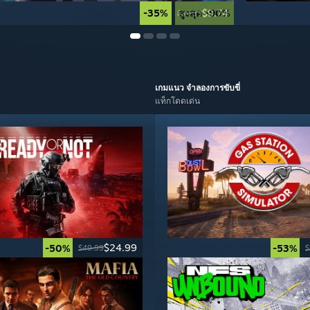
-35%
สูงสุด -90%
$9.74
$14.99
เกมแนว
จำลองการขับขี่
แท็กโดดเด่น
$24.99
-50%
-53%
$49.99
$