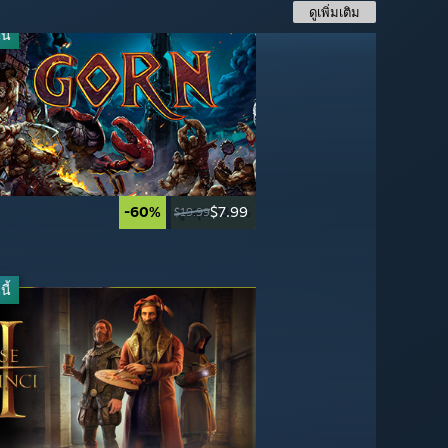
ดูเพิ่มเติม
ี้
ี้
-60%
สูงสุด -80%
$7.99
-20%
-67%
$16.49
$31.99
$19.99
$49.99
$39.99
ี้
-20%
-50%
$39.99
$24.99
$49.99
$49.99