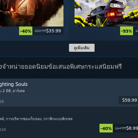
$35.99
-40%
-93%
$59.99
$
ดูเพิ่มเติม
างจำหน่ายยอดนิยม
ข้อเสนอพิเศษ
กระแสนิยมฟรี
ghting Souls
บ 2 มิติ
, อาร์เคด
$59.99
026
ลท์
, การบริหารช่องเก็บของ
, กราฟิกแบบพิกเซล
$8.9
-40%
$14.99
2026