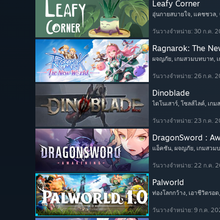
Leafy Corner
อุ่นกายสบายใจ
, แคชชวล
,
วันวางจำหน่าย: 30 ก.ค. 
Ragnarok: The Ne
ผจญภัย
, เกมสวมบทบาท
, 
วันวางจำหน่าย: 26 ก.ค. 
Dinoblade
ไดโนเสาร์
, โซลส์ไลค์
, เก
วันวางจำหน่าย: 23 ก.ค. 
DragonSword : A
แอ็คชัน
, ผจญภัย
, เกมสวม
วันวางจำหน่าย: 22 ก.ค. 
Palworld
ท่องโลกกว้าง
, เอาชีวิตรอด
วันวางจำหน่าย: 9 ก.ค. 2