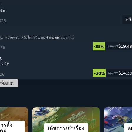
o
ำขัน
ฟรี
2026
คม
, สร้างฐาน
, หลังโลกาวินาศ
, จำลองสถานการณ์
$19.4
-35%
$29.99
026
.
, 2 มิติ
$14.3
-20%
$17.99
026
ดทั้งหมด
น STEAM
ารตั้ง
นการณ์
ัย
เน้นการเล่าเรื่อง
ท่องโลกกว้าง
กีฬาทั้งหมด
เกม VR
สว
แ
ก
ิคม
K