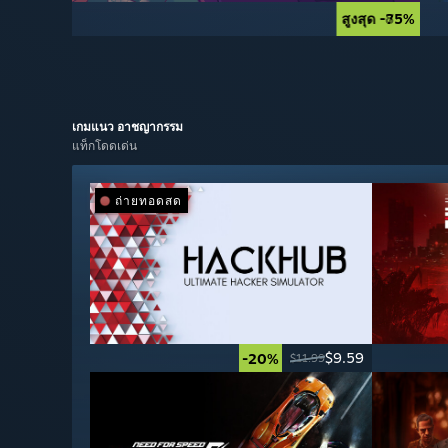
สูงสุด -85%
สูงสุด -75%
เกมแนว
อาชญากรรม
แท็กโดดเด่น
ถ่ายทอดสด
$9.59
-20%
$11.99