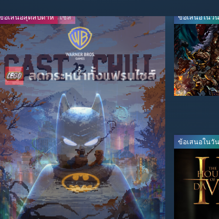
ข้อเสนอสุดสัปดาห์
ลดกระหน่ำทั้งแฟรนไชส์
ข้อเสนอในวันน
ข้อเสนอในวันน
-67%
-95%
$16.49
$2.99
$49.99
$59.99
ถ่ายทอดสด
ข้อเสนอในวันน
-65%
-95%
$13.99
$2.49
$39.99
$49.99