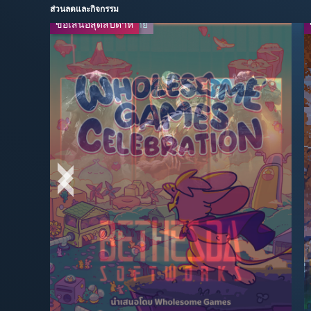
ส่วนลดและกิจกรรม
ข้อเสนอสุดสัปดาห์
ลดจากใจผู้จัดจำหน่าย
ข้อเสนอสุดสัปดาห์
-90%
$4.99
$49.99
สูงสุด -90%
-34%
$9.89
$14.99