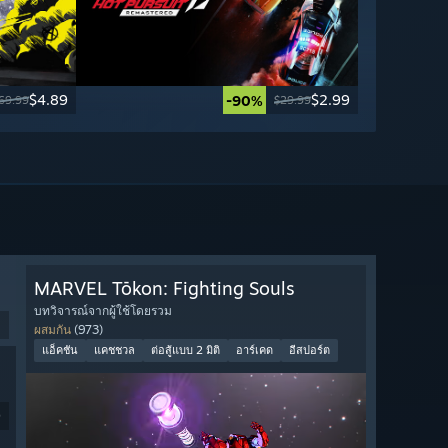
$4.89
$2.99
-90%
69.99
$29.99
MARVEL Tōkon: Fighting Souls
บทวิจารณ์จากผู้ใช้โดยรวม
ผสมกัน
(973)
แอ็คชัน
แคชชวล
ต่อสู้แบบ 2 มิติ
อาร์เคด
อีสปอร์ต
9