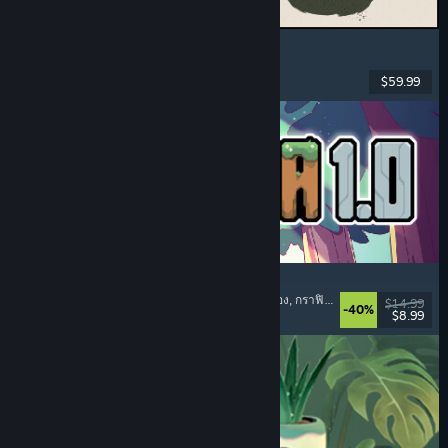
MARVEL Tōkon: Fighting Souls
แอ็คชัน
, แคชชวล
, ต่อสู้แบบ 2 มิติ
, อาร์เคด
$59.99
วันวางจำหน่าย: 6 ส.ค. 2026
Sephiria
โร้คไลค์แบบแอ็คชัน
, โร้คไลท์
, การบริหารช่องเก็บของ
, กราฟิกแบบพิกเซล
$14.99
-40%
$8.99
วันวางจำหน่าย: 31 ก.ค. 2026