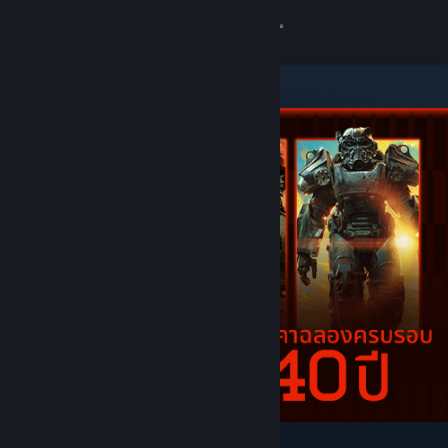
เข้าสู่ระบบ
ร้านค้า
ชุมชน
เกี่ยวกับ
ฝ่ายสนับสนุน
เปลี่ยนภาษา
รับแอป Steam แบบพกพา
ชมเว็บไซต์สำหรับเดสก์ท็อป
โดดเด่นและแนะนำ