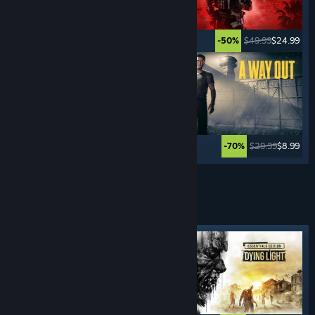
$11.99
$9.59
$49.99
$24.99
-20%
-50%
$59.99
$35.99
$29.99
$8.99
-40%
-70%
ดูเพิ่มเติม
เกมแนว
ลอบเร้น
แท็กโดดเด่น