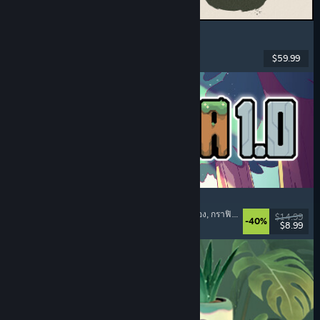
MARVEL Tōkon: Fighting Souls
แอ็คชัน
, แคชชวล
, ต่อสู้แบบ 2 มิติ
, อาร์เคด
$59.99
วันวางจำหน่าย: 6 ส.ค. 2026
Sephiria
โร้คไลค์แบบแอ็คชัน
, โร้คไลท์
, การบริหารช่องเก็บของ
, กราฟิกแบบพิกเซล
$14.99
-40%
$8.99
วันวางจำหน่าย: 31 ก.ค. 2026