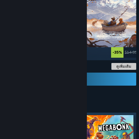
สูงสุด -75%
-35%
$14.99
$
ดูเพิ่มเติม
ส่งบัตรของขวัญ
เกมแนว
เอาชีวิตรอด
แท็กโดดเด่น