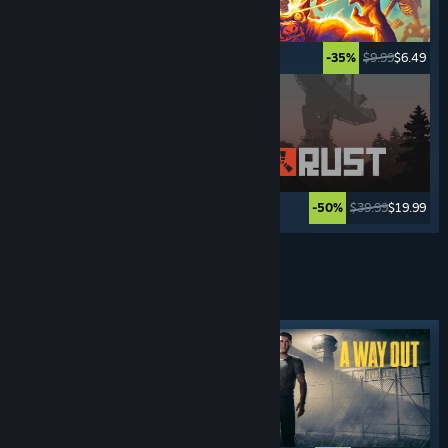
$24.99
$4.99
$9.99
$6.49
-80%
-35%
$14.99
$7.49
$39.99
$19.99
-50%
-50%
ดูเพิ่มเติม
เกมแนว
อาชญากรรม
แท็กโดดเด่น