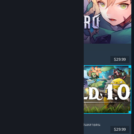
DragonSword : Awakening
แอ็คชัน
, ผจญภัย
, เกมสวมบทบาท
, ท่องโลกกว้าง
$29.99
วันวางจำหน่าย: 22 ก.ค. 2026
Palworld
ท่องโลกกว้าง
, เอาชีวิตรอด
, สะสมสัตว์ประหลาด
, ผู้เล่นหลายคน
$29.99
วันวางจำหน่าย: 9 ก.ค. 2026