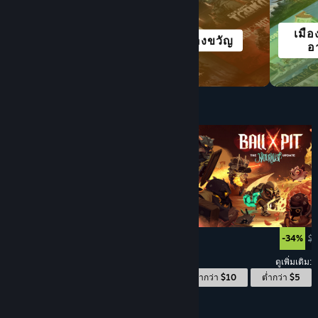
เมือ
ต่อสู้
สยองขวัญ
อ
ต่ำกว่า $10
$4.99
$1
-34%
ดูเพิ่มเติม:
© Valve Corporation สงวนลิขสิทธิ์ เครื่องหมายการค้า
ต่ำกว่า $10
ต่ำกว่า $5
ทั้งหมดเป็นทรัพย์สินของเจ้าของที่เกี่ยวข้องในสหรัฐอเมริกา
และประเทศอื่น
นโยบายความเป็นส่วนตัว
|
กฎหมาย
|
การช่วยการเข้าถึง
|
ข้อตกลงการสมัครสมาชิกของ
Steam
|
การคืนเงิน
|
คุกกี้