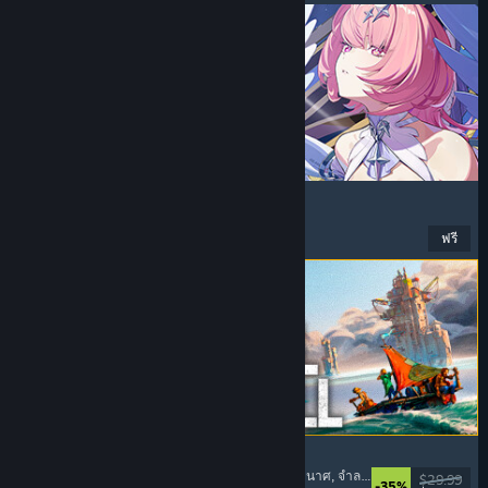
Zenless Zone Zero
อนิเมะ
, เล่นฟรี
, แอ็คชัน
, ขำขัน
ฟรี
วันวางจำหน่าย: 16 มิ.ย. 2026
ALL WILL FALL
จำลองสถานการณ์อาณานิคม
, สร้างฐาน
, หลังโลกาวินาศ
, จำลองสถานการณ์
$29.99
-35%