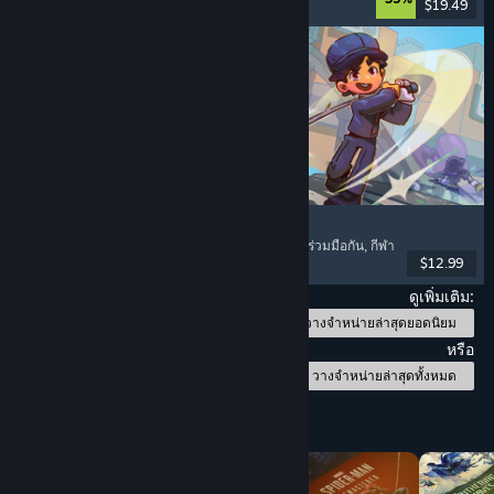
$19.49
วันวางจำหน่าย: 3 เม.ย. 2026
Super Battle Golf
ผู้เล่นหลายคน
, เล่นแบบร่วมมือกันออนไลน์
, เล่นแบบร่วมมือกัน
, กีฬา
$12.99
วันวางจำหน่าย: 19 ก.พ. 2026
ดูเพิ่มเติม:
วางจำหน่ายล่าสุดยอดนิยม
หรือ
วางจำหน่ายล่าสุดทั้งหมด
เปิดหาตามหมวดหมู่