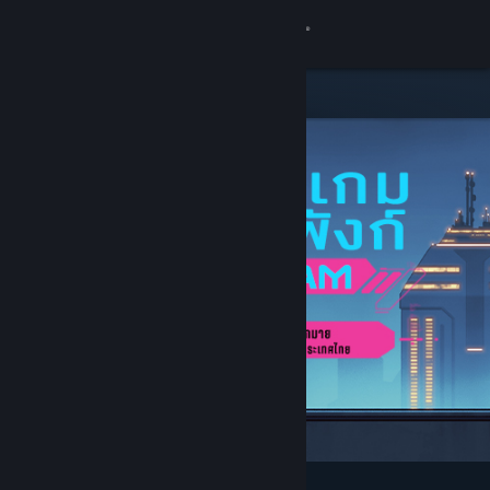
เข้าสู่ระบบ
ร้านค้า
ชุมชน
เกี่ยวกับ
ฝ่ายสนับสนุน
เปลี่ยนภาษา
รับแอป Steam แบบพกพา
ชมเว็บไซต์สำหรับเดสก์ท็อป
โดดเด่นและแนะนำ