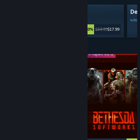
Cyberpunk 2077
Dea
แง่บวกเป็นอย่างมาก
(บทวิจารณ์ภาษา2,499)
แง่บว
$59.99
$17.99
-70%
ส่วนลดและกิจกรรม
ลดกระหน่ำทั้งแฟรนไชส์
ลดจากใจผู้จัดจำหน่าย