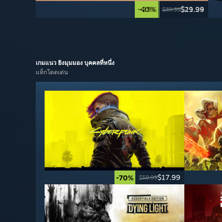
-40%
-25%
$29.99
$11.24
$49.99
$14.99
เกมแนว
ยิงมุมมอง บุคคลที่หนึ่ง
แท็กโดดเด่น
$17.99
-70%
$59.99