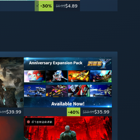
-70%
-30%
$17.99
$4.89
$59.99
$6.99
$39.99
$35.99
-40%
9.99
$59.99
ถ่ายทอดสด