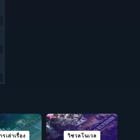
9
ารเล่าเรื่อง
งโลกกว้าง
งความเร็ว
ชีวิตรอด
จำลองสถานการณ์
วิชวลโนเวล
โร้คไลค์
ปริศนา