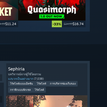
$11.24
$16.74
-33%
4.99
$24.99
Sephiria
บทวิจารณ์จากผู้ใช้โดยรวม
9
แง่บวกเป็นอย่างมาก
(7,038)
โร้คไลค์แบบแอ็คชัน
โร้คไลท์
การบริหารช่องเก็บของ
กราฟิกแบบพิกเซล
โร้คไลค์
9