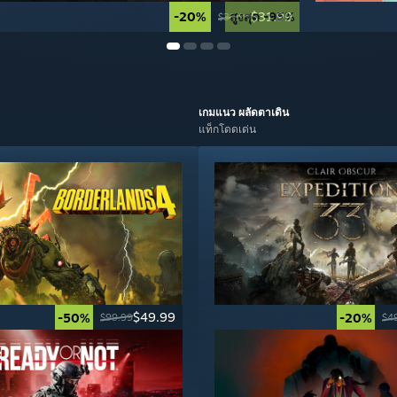
-20%
สูงสุด -95%
$31.99
$39.99
เกมแนว
ผลัดตาเดิน
แท็กโดดเด่น
$49.99
-50%
-20%
$99.99
$4