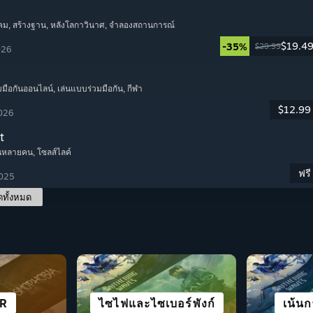
คม
, สร้างฐาน
, หลังโลกาวินาศ
, จำลองสถานการณ์
$19.4
-35%
$29.99
026
มมือกันออนไลน์
, เล่นแบบร่วมมือกัน
, กีฬา
$12.99
2026
t
เล่นหลายคน
, โซลส์ไลค์
ฟรี
2025
ดทั้งหมด
น STEAM
เมืองและการตั้ง
VR
ัน
ไซไฟและไซเบอร์พังก์
ผจญภัย
อนิเมะ
เน้นก
ท่อ
แข่
เอา
K
อาณานิคม