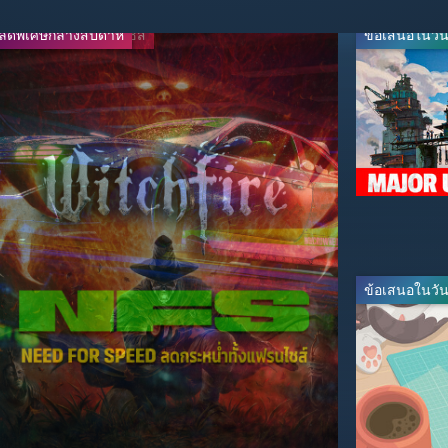
ลดพิเศษกลางสัปดาห์
ลดกระหน่ำทั้งแฟรนไชส์
ข้อเสนอในวันน
-80%
-50%
$9.99
$3.99
$49.99
$7.99
ข้อเสนอในวันน
-60%
-20%
$23.99
$19.99
$59.99
$24.99