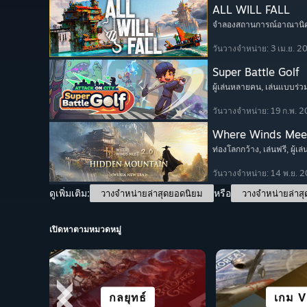
ALL WILL FALL
จำลองสถานการณ์อาณานิ
วันวางจำหน่าย: 3 เม.ย. 2
Super Battle Golf
ผู้เล่นหลายคน
, เล่นแบบร่ว
วันวางจำหน่าย: 19 ก.พ. 
Where Winds Mee
ท่องโลกกว้าง
, เล่นฟรี
, ผู้
วันวางจำหน่าย: 14 พ.ย. 
ดูเพิ่มเติม:
หรือ
วางจำหน่ายล่าสุดยอดนิยม
วางจำหน่ายล่าสุ
เปิดหาตามหมวดหมู่
เล่นได้ดีบ
สวมบทบาท
สยองขวัญ
กลยุทธ์
เล่นฟรี
เกม 
แอ็คช
ต่อสู้
DEC