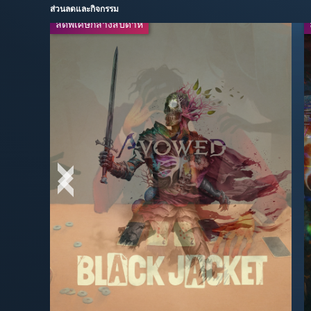
ส่วนลดและกิจกรรม
ลดพิเศษกลางสัปดาห์
ลดพิเศษกลางสัปดาห์
-20%
-30%
$39.99
$13.99
$49.99
$19.99
-50%
-67%
$29.99
$16.49
$59.99
$49.99