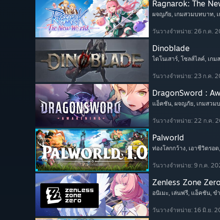
Ragnarok: The Ne
ผจญภัย
, เกมสวมบทบาท
, 
วันวางจำหน่าย: 26 ก.ค. 
Dinoblade
ไดโนเสาร์
, โซลส์ไลค์
, เก
วันวางจำหน่าย: 23 ก.ค. 
DragonSword : A
แอ็คชัน
, ผจญภัย
, เกมสวม
วันวางจำหน่าย: 22 ก.ค. 
Palworld
ท่องโลกกว้าง
, เอาชีวิตรอด
วันวางจำหน่าย: 9 ก.ค. 2
Zenless Zone Zer
อนิเมะ
, เล่นฟรี
, แอ็คชัน
, ข
วันวางจำหน่าย: 16 มิ.ย. 