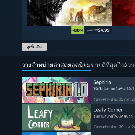
$4.99
-80%
$24.99
ดูเพิ่มเติม
วางจำหน่ายล่าสุดยอดนิยม
ขายดีที่สุด
ใกล้ว
Sephiria
โร้คไลค์แบบแอ็คชัน
, โร้คไ
วันวางจำหน่าย: 31 ก.ค. 
Leafy Corner
อุ่นกายสบายใจ
, แคชชวล
,
วันวางจำหน่าย: 30 ก.ค. 