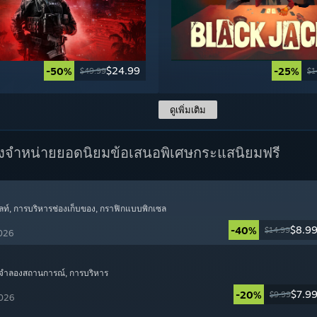
$24.99
-50%
-25%
$49.99
$1
ดูเพิ่มเติม
างจำหน่ายยอดนิยม
ข้อเสนอพิเศษ
กระแสนิยมฟรี
ลท์
, การบริหารช่องเก็บของ
, กราฟิกแบบพิกเซล
$8.9
-40%
$14.99
2026
 จำลองสถานการณ์
, การบริหาร
$7.9
-20%
$9.99
2026