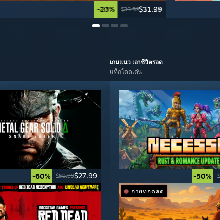
-20%
-25%
$31.99
$11.24
$39.99
$14.99
เกมแนว
เอาชีวิตรอด
แท็กโดดเด่น
$27.99
-60%
-50%
$69.99
$
ถ่ายทอดสด