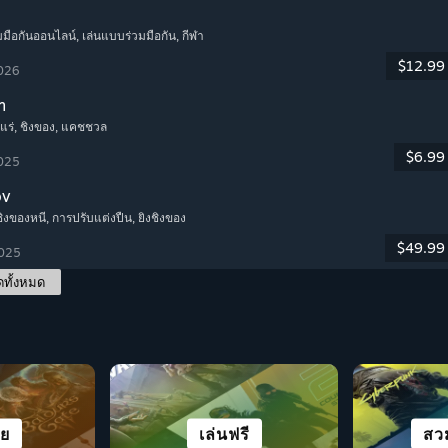
มมือกันออนไลน์
, เล่นแบบร่วมมือกัน
, กีฬา
$12.99
2026
m
แร่
, ชิงของ
, แคชชวล
$6.99
2025
ov
งชิงของหนี
, การปรับแต่งปืน
, ยิงชิงของ
$49.99
2025
ดทั้งหมด
น STEAM
มมือกัน
งหมด
ัย
แคชชวล
เกม VR
แอ็คชัน
เล่นฟรี
วิ
สว
สย
K