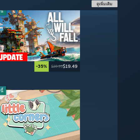
ดูเพิ่มเติม
ี้
-35%
$19.49
-60%
-33%
-75%
$40.19
$19.99
$9.99
$29.99
$59.99
$49.99
$39.99
ี้
-50%
-50%
$24.99
$19.99
$49.99
$39.99