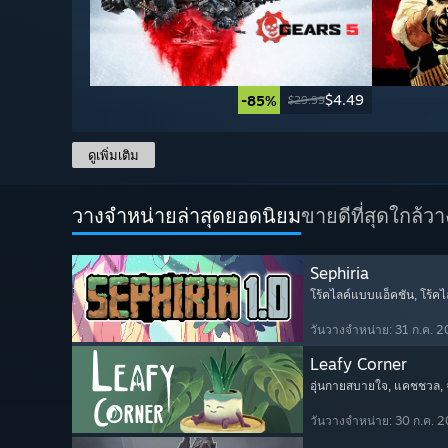
$4.49
-85%
$29.99
ดูเพิ่มเติม
วางจำหน่ายล่าสุดยอดนิยม
ขายดีที่สุด
ใกล้ว
Sephiria
โร้คไลค์แบบแอ็คชัน
, โร้คไ
วันวางจำหน่าย: 31 ก.ค. 
Leafy Corner
อุ่นกายสบายใจ
, แคชชวล
,
วันวางจำหน่าย: 30 ก.ค. 