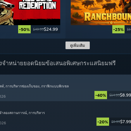
$24.99
-50%
-25%
$49.99
$1
ดูเพิ่มเติม
างจำหน่ายยอดนิยม
ข้อเสนอพิเศษ
กระแสนิยมฟรี
ลท์
, การบริหารช่องเก็บของ
, กราฟิกแบบพิกเซล
$8.9
-40%
$14.99
2026
 จำลองสถานการณ์
, การบริหาร
$7.9
-20%
$9.99
2026