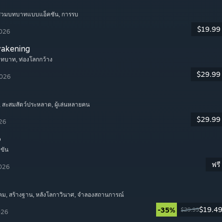
มสวมบทบาทแบบแอ็คชัน
, การรบ
$19.99
2026
wakening
บทบาท
, ท่องโลกกว้าง
$29.99
2026
, สะสมสัตว์ประหลาด
, ผู้เล่นหลายคน
$29.99
026
o
ำขัน
ฟรี
2026
คม
, สร้างฐาน
, หลังโลกาวินาศ
, จำลองสถานการณ์
$19.4
-35%
$29.99
026