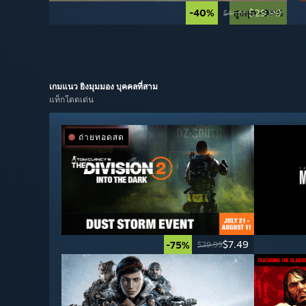
-40%
สูงสุด -95%
$29.99
$49.99
เกมแนว
ยิงมุมมอง บุคคลที่สาม
แท็กโดดเด่น
ถ่ายทอดสด
$7.49
-75%
$29.99