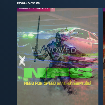
ส่วนลดและกิจกรรม
ลดพิเศษกลางสัปดาห์
ลดกระหน่ำทั้งแฟรนไชส์
-20%
-50%
$39.99
$29.99
$49.99
$59.99
-67%
-50%
$16.49
$3.99
$49.99
$7.99