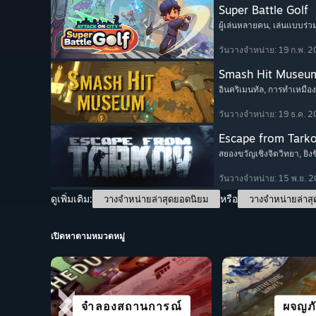
Super Battle Golf
ผู้เล่นหลายคน
, เล่นแบบร่ว
วันวางจำหน่าย: 19 ก.พ. 
Smash Hit Museu
อินคริเมนทัล
, การทำเหมือง
วันวางจำหน่าย: 19 ธ.ค. 
Escape from Tark
สยองขวัญเชิงจิตวิทยา
, ยิ
วันวางจำหน่าย: 15 พ.ย. 
ดูเพิ่มเติม:
หรือ
วางจำหน่ายล่าสุดยอดนิยม
วางจำหน่ายล่าสุ
เปิดหาตามหมวดหมู่
เมืองและการตั้ง
เล่นได้ดีบ
จำลองสถานการณ์
แข่งความเร็ว
ต่อสู้
เล่นแบบร่ว
กีฬาทั้
ผจญภ
อาณานิคม
DEC