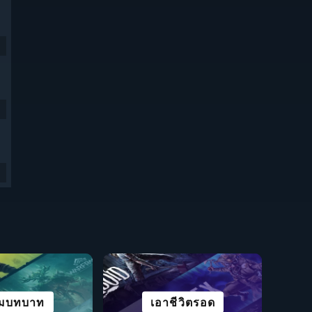
ชวลโนเวล
มบทบาท
องขวัญ
ปริศนา
ไซไฟและไซเบอร์พังก์
เน้นการเล่าเรื่อง
ท่องโลกกว้าง
เอาชีวิตรอด