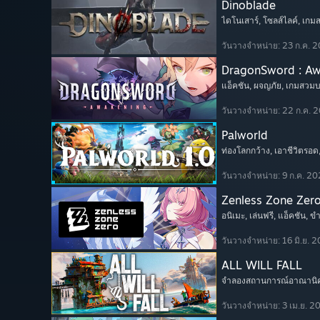
Dinoblade
ไดโนเสาร์
, โซลส์ไลค์
, เก
วันวางจำหน่าย: 23 ก.ค. 
DragonSword : A
แอ็คชัน
, ผจญภัย
, เกมสวม
วันวางจำหน่าย: 22 ก.ค. 
Palworld
ท่องโลกกว้าง
, เอาชีวิตรอด
วันวางจำหน่าย: 9 ก.ค. 2
Zenless Zone Zer
อนิเมะ
, เล่นฟรี
, แอ็คชัน
, ข
วันวางจำหน่าย: 16 มิ.ย. 
ALL WILL FALL
จำลองสถานการณ์อาณานิ
วันวางจำหน่าย: 3 เม.ย. 2