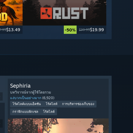
$13.49
$19.99
-50%
7.99
$39.99
Sephiria
บทวิจารณ์จากผู้ใช้โดยรวม
9
แง่บวกเป็นอย่างมาก
(6,920)
โร้คไลค์แบบแอ็คชัน
โร้คไลท์
การบริหารช่องเก็บของ
กราฟิกแบบพิกเซล
โร้คไลค์
9